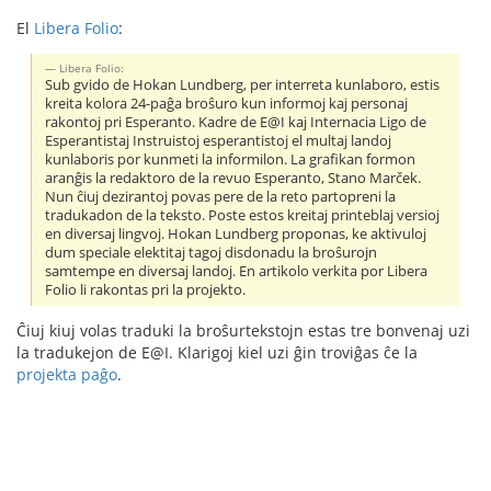
El
Libera Folio
:
Libera Folio:
Sub gvido de Hokan Lundberg, per interreta kunlaboro, estis
kreita kolora 24-paĝa broŝuro kun informoj kaj personaj
rakontoj pri Esperanto. Kadre de E@I kaj Internacia Ligo de
Esperantistaj Instruistoj esperantistoj el multaj landoj
kunlaboris por kunmeti la informilon. La grafikan formon
aranĝis la redaktoro de la revuo Esperanto, Stano Marček.
Nun ĉiuj dezirantoj povas pere de la reto partopreni la
tradukadon de la teksto. Poste estos kreitaj printeblaj versioj
en diversaj lingvoj. Hokan Lundberg proponas, ke aktivuloj
dum speciale elektitaj tagoj disdonadu la broŝurojn
samtempe en diversaj landoj. En artikolo verkita por Libera
Folio li rakontas pri la projekto.
Ĉiuj kiuj volas traduki la broŝurtekstojn estas tre bonvenaj uzi
la tradukejon de E@I. Klarigoj kiel uzi ĝin troviĝas ĉe la
projekta paĝo
.