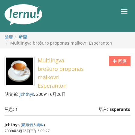
前
往
目
目
錄
錄
論壇
新聞
Multlingva broŝuro proponas malkovri Esperanton
Multlingva
回應
broŝuro proponas
malkovri
Esperanton
貼文者:
jchthys
, 2009年6月26日
訊息:
1
語言:
Esperanto
jchthys
(
顯示個人資料
)
2009年6月26日下午5:09:27