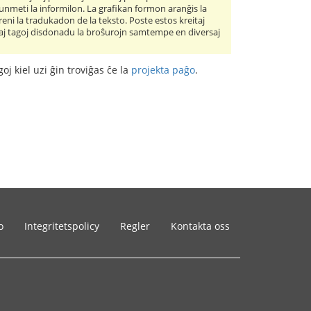
kunmeti la informilon. La grafikan formon aranĝis la
ni la tradukadon de la teksto. Poste estos kreitaj
itaj tagoj disdonadu la broŝurojn samtempe en diversaj
oj kiel uzi ĝin troviĝas ĉe la
projekta paĝo
.
o
Integritetspolicy
Regler
Kontakta oss