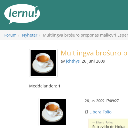
Till
sidans
innehåll
Forum
Nyheter
Multlingva broŝuro proponas malkovri Espe
Multlingva broŝuro 
av
jchthys
, 26 juni 2009
Meddelanden:
1
26 juni 2009 17:09:27
El
Libera Folio
:
Libera Folio:
Sub gvido de Hokan L