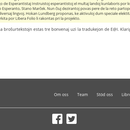
go de Esperantistaj Instruistoj esperantistoj el multaj landoj kunlaboris por 
 Esperanto, Stano Marček. Nun ĉiuj dezirantoj povas pere de la reto partopre
 diversaj lingvoj. Hokan Lundberg proponas, ke aktivuloj dum speciale elekt
rkita por Libera Folio li rakontas pri la projekto.
 la broŝurtekstojn estas tre bonvenaj uzi la tradukejon de E@I. Klarig
Om oss
Team
Stöd oss
Libr