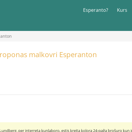
Esperanto?
Kurs
ranton
proponas malkovri Esperanton
undberg, per interreta kunlaboro, estis kreita kolora 24-paĝa broŝuro kun i