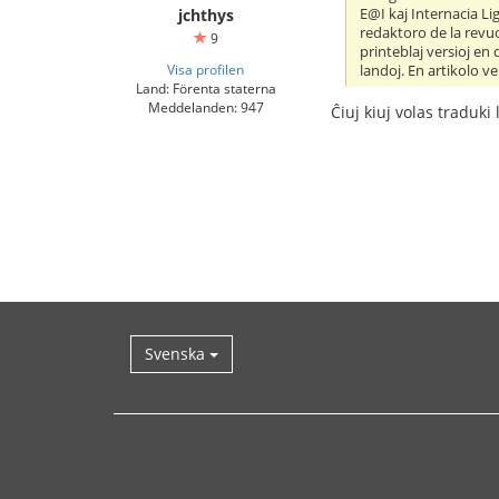
E@I kaj Internacia Li
jchthys
redaktoro de la revuo
9
printeblaj versioj en
Visa profilen
landoj. En artikolo ve
Land: Förenta staterna
Meddelanden: 947
Ĉiuj kiuj volas traduki
Svenska