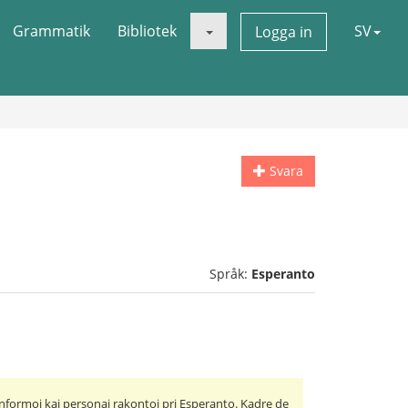
Grammatik
Bibliotek
SV
Logga in
Svara
Språk:
Esperanto
nformoj kaj personaj rakontoj pri Esperanto. Kadre de