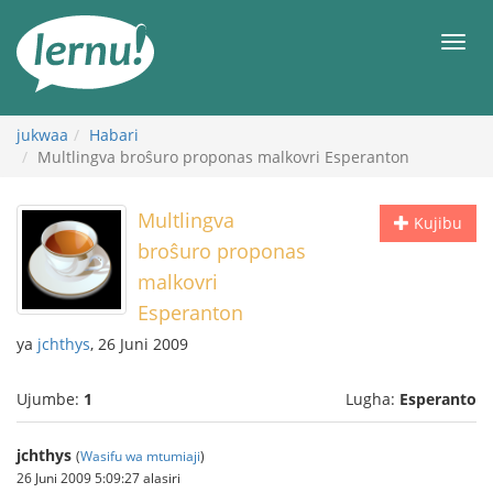
Kwa
maudhui
orod
jukwaa
Habari
Multlingva broŝuro proponas malkovri Esperanton
Multlingva
Kujibu
broŝuro proponas
malkovri
Esperanton
ya
jchthys
, 26 Juni 2009
Ujumbe:
1
Lugha:
Esperanto
jchthys
(
Wasifu wa mtumiaji
)
26 Juni 2009 5:09:27 alasiri