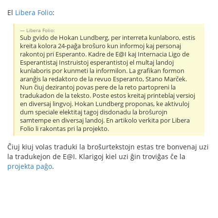
El
Libera Folio
:
Libera Folio:
Sub gvido de Hokan Lundberg, per interreta kunlaboro, estis
kreita kolora 24-paĝa broŝuro kun informoj kaj personaj
rakontoj pri Esperanto. Kadre de E@I kaj Internacia Ligo de
Esperantistaj Instruistoj esperantistoj el multaj landoj
kunlaboris por kunmeti la informilon. La grafikan formon
aranĝis la redaktoro de la revuo Esperanto, Stano Marček.
Nun ĉiuj dezirantoj povas pere de la reto partopreni la
tradukadon de la teksto. Poste estos kreitaj printeblaj versioj
en diversaj lingvoj. Hokan Lundberg proponas, ke aktivuloj
dum speciale elektitaj tagoj disdonadu la broŝurojn
samtempe en diversaj landoj. En artikolo verkita por Libera
Folio li rakontas pri la projekto.
Ĉiuj kiuj volas traduki la broŝurtekstojn estas tre bonvenaj uzi
la tradukejon de E@I. Klarigoj kiel uzi ĝin troviĝas ĉe la
projekta paĝo
.