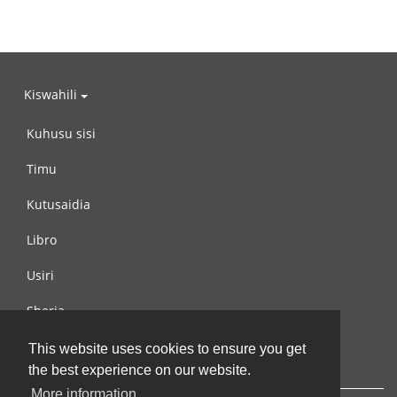
Kiswahili
Kuhusu sisi
Timu
Kutusaidia
Libro
Usiri
Sheria
Wasiliana na si
This website uses cookies to ensure you get
the best experience on our website.
More information