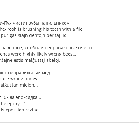
-Пух чистит зубы напильником.
-Pooh is brushing his teeth with a file.
purigas siajn dentojn per fajlilo.
, наверное, это были неправильные пчелы...
e ones were highly likely wrong bees...
erŝajne estis malĝustaj abeloj...
ают неправильный мед...
duce wrong honey...
malĝustan mielon...
, была эпоксидка...
 be epoxy..."
tis epoksida rezino...