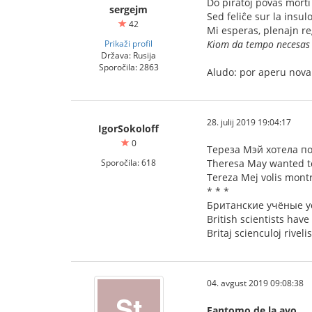
Do piratoj povas morti a
sergejm
Sed feliĉe sur la insul
42
Mi esperas, plenajn reg
Prikaži profil
Kiom da tempo necesas a
Država: Rusija
Sporočila: 2863
Aludo: por aperu nova 
28. julij 2019 19:04:17
IgorSokoloff
0
Тереза Мэй хотела по
Sporočila: 618
Theresa May wanted to
Tereza Mej volis montri
* * *
Британские учёные у
British scientists hav
Britaj scienculoj rive
04. avgust 2019 09:08:38
Fantomo de la avo