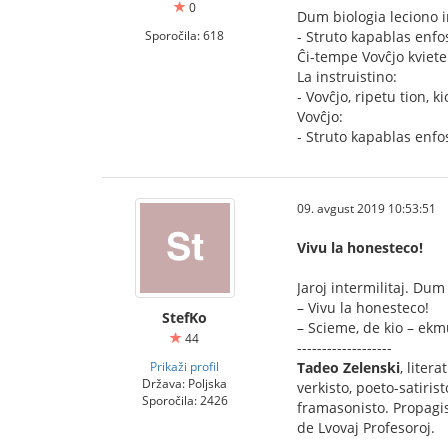
0
Dum biologia leciono in
Sporočila: 618
- Struto kapablas enfos
Ĉi-tempe Vovĉjo kviet
La instruistino:
- Vovĉjo, ripetu tion, ki
Vovĉjo:
- Struto kapablas enfos
09. avgust 2019 10:53:51
Vivu la honesteco!
Jaroj intermilitaj. Dum
– Vivu la honesteco!
StefKo
– Scieme, de kio – ek
44
-------------------
Prikaži profil
Tadeo Zelenski
, liter
Država: Poljska
verkisto, poeto-satirist
Sporočila: 2426
framasonisto. Propagi
de Lvovaj Profesoroj.