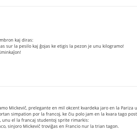
ambron kaj diras:
aras sur la pesilo kaj ĝojas ke etigis la pezon je unu kilogramo!
 ŝminkaĵon!
o Mickeviĉ, prelegante en mil okcent kvardeka jaro en la Pariza uni
fortan simpation por la francoj, ke ĉiu polo jam en la kvara tago pos
 unu el la francaj studentoj sprite rimarkis:
co, sinjoro Mickeviĉ troviĝas en Francio nur la trian tagon.