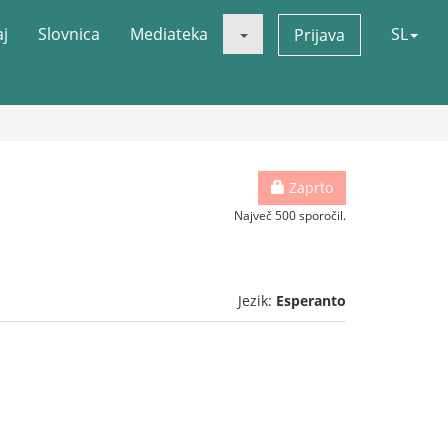
aj
Slovnica
Mediateka
SL
Prijava
Zaprto
Največ 500 sporočil.
Jezik:
Esperanto