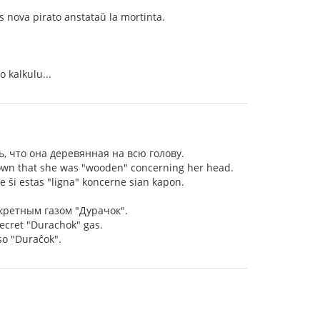
as nova pirato anstataŭ la mortinta.
 kalkulu...
ь, что она деревянная на всю голову.
hown that she was "wooden" concerning her head.
 ke ŝi estas "ligna" koncerne sian kapon.
кретным газом "Дурачок".
secret "Durachok" gas.
aso "Duraĉok".