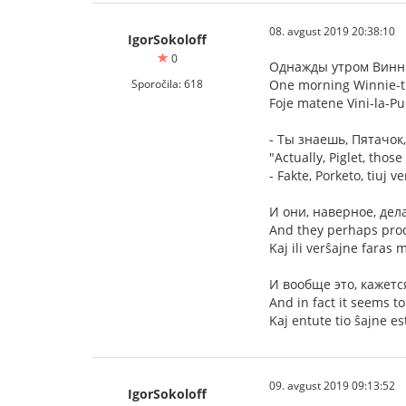
08. avgust 2019 20:38:10
IgorSokoloff
0
Однажды утром Винни
Sporočila: 618
One morning Winnie-the
Foje matene Vini-la-Pu 
- Ты знаешь, Пятачок
"Actually, Piglet, thos
- Fakte, Porketo, tiuj v
И они, наверное, дел
And they perhaps pro
Kaj ili verŝajne faras 
И вообще это, кажется
And in fact it seems to
Kaj entute tio ŝajne es
09. avgust 2019 09:13:52
IgorSokoloff