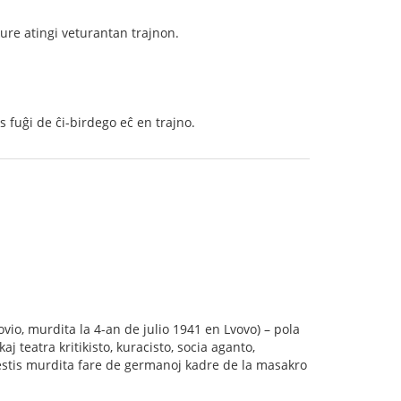
kure atingi veturantan trajnon.
as fuĝi de ĉi-birdego eĉ en trajno.
io, murdita la 4-an de julio 1941 en Lvovo) – pola
kaj teatra kritikisto, kuracisto, socia aganto,
estis murdita fare de germanoj kadre de la masakro