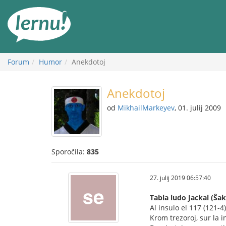
K
vsebini
Forum
Humor
Anekdotoj
Anekdotoj
od
MikhailMarkeyev
, 01. julij 2009
Sporočila:
835
27. julij 2019 06:57:40
Tabla ludo Jackal (Ŝak
Al insulo el 117 (121-4)
Krom trezoroj, sur la i