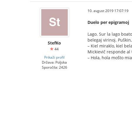
10. avgust 2019 17:07:19
Duelo per epigramoj
Lago. Sur la lago boat
belegaj virinoj. Puŝkin,
StefKo
– Kiel miraklo, kiel be
44
Mickieviĉ responde al t
Prikaži profil
– Hola, hola moŝto mia,
Država: Poljska
Sporočila: 2426