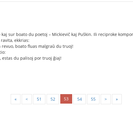
o kaj sur boato du poetoj – Mickieviĉ kaj Puŝkin. Ili reciproke ko
 ravita, ekkrias:
la revuo, boato fluas malgraŭ du truoj!
io:
 estas du palisoj por truoj ĝiaj!
53
«
<
51
52
54
55
>
»