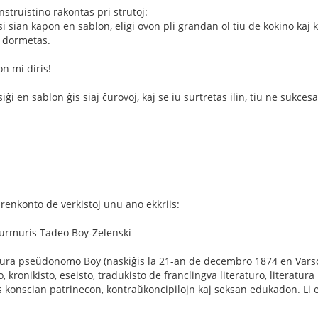
struistino rakontas pri strutoj:
i sian kapon en sablon, eligi ovon pli grandan ol tiu de kokino kaj 
e dormetas.
on mi diris!
iĝi en sablon ĝis siaj ĉurovoj, kaj se iu surtretas ilin, tiu ne sukces
 renkonto de verkistoj unu ano ekkriis:
murmuris Tadeo Boy-Zelenski
atura pseŭdonomo Boy (naskiĝis la 21-an de decembro 1874 en Varsov
o, kronikisto, eseisto, tradukisto de franclingva literaturo, literatura 
s konscian patrinecon, kontraŭkoncipilojn kaj seksan edukadon. Li 