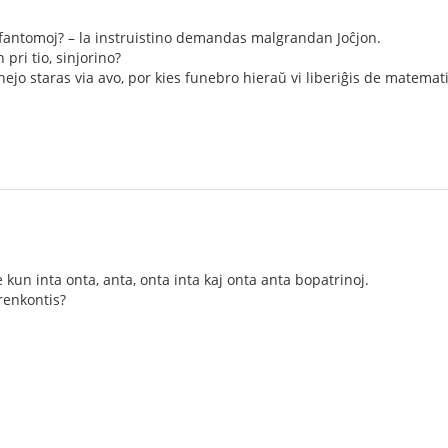
je fantomoj? – la instruistino demandas malgrandan Joĉjon.
pri tio, sinjorino?
rnejo staras via avo, por kies funebro hieraŭ vi liberiĝis de matema
kun inta onta, anta, onta inta kaj onta anta bopatrinoj.
renkontis?