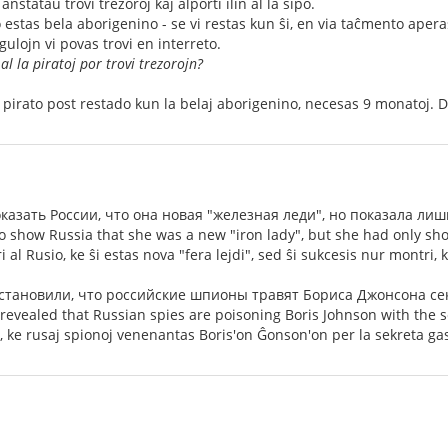
nstataŭ trovi trezoroj kaj alporti ilin al la ŝipo.
o estas bela aborigenino - se vi restas kun ŝi, en via taĉmento aper
ulojn vi povas trovi en interreto.
l la piratoj por trovi trezorojn?
pirato post restado kun la belaj aborigenino, necesas 9 monatoj. Do
казать России, что она новая "железная леди", но показала лиш
 show Russia that she was a new "iron lady", but she had only s
 al Rusio, ke ŝi estas nova "fera lejdi", sed ŝi sukcesis nur montri,
становили, что российские шпионы травят Бориса Джонсона се
e revealed that Russian spies are poisoning Boris Johnson with the 
lis, ke rusaj spionoj venenantas Boris'on Ĝonson'on per la sekreta g