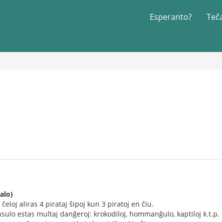
Esperanto?
Teč
alo)
 ĉeloj aliras 4 pirataj ŝipoj kun 3 piratoj en ĉiu.
nsulo estas multaj danĝeroj: krokodiloj, hommanĝulo, kaptiloj k.t.p.