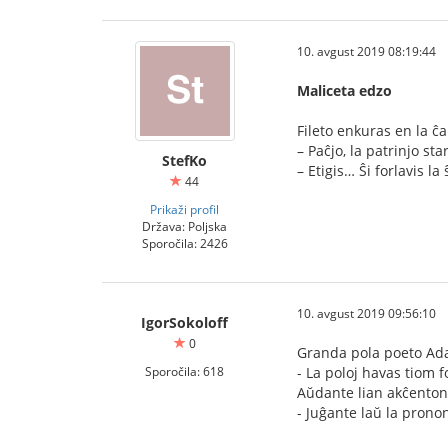
10. avgust 2019 08:19:44
Maliceta edzo
Fileto enkuras en la ĉ
– Paĉjo, la patrinjo st
StefKo
– Etigis… Ŝi forlavis la
44
Prikaži profil
Država: Poljska
Sporočila: 2426
10. avgust 2019 09:56:10
IgorSokoloff
0
Granda pola poeto Adam
Sporočila: 618
- La poloj havas tiom 
Aŭdante lian akĉenton,
- Juĝante laŭ la pronon