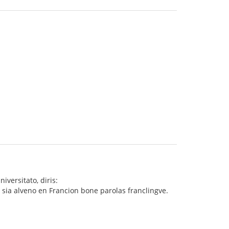
versitato, diris:
t sia alveno en Francion bone parolas franclingve.