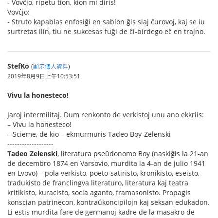
- Vovĉjo, ripetu tion, kion mi diris!
Vovĉjo:
- Struto kapablas enfosiĝi en sablon ĝis siaj ĉurovoj, kaj se iu
surtretas ilin, tiu ne sukcesas fuĝi de ĉi-birdego eĉ en trajno.
StefKo
(
顯示個人資料
)
2019年8月9日上午10:53:51
Vivu la honesteco!
Jaroj intermilitaj. Dum renkonto de verkistoj unu ano ekkriis:
– Vivu la honesteco!
– Scieme, de kio – ekmurmuris Tadeo Boy-Zelenski
-------------------
Tadeo Zelenski
, literatura pseŭdonomo Boy (naskiĝis la 21-an
de decembro 1874 en Varsovio, murdita la 4-an de julio 1941
en Lvovo) – pola verkisto, poeto-satiristo, kronikisto, eseisto,
tradukisto de franclingva literaturo, literatura kaj teatra
kritikisto, kuracisto, socia aganto, framasonisto. Propagis
konscian patrinecon, kontraŭkoncipilojn kaj seksan edukadon.
Li estis murdita fare de germanoj kadre de la masakro de