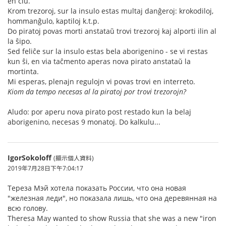
en ĉiu.
Krom trezoroj, sur la insulo estas multaj danĝeroj: krokodiloj,
hommanĝulo, kaptiloj k.t.p.
Do piratoj povas morti anstataŭ trovi trezoroj kaj alporti ilin al
la ŝipo.
Sed feliĉe sur la insulo estas bela aborigenino - se vi restas
kun ŝi, en via taĉmento aperas nova pirato anstataŭ la
mortinta.
Mi esperas, plenajn regulojn vi povas trovi en interreto.
Kiom da tempo necesas al la piratoj por trovi trezorojn?
Aludo: por aperu nova pirato post restado kun la belaj
aborigenino, necesas 9 monatoj. Do kalkulu...
IgorSokoloff
(顯示個人資料)
2019年7月28日下午7:04:17
Тереза Мэй хотела показать России, что она новая
"железная леди", но показала лишь, что она деревянная на
всю голову.
Theresa May wanted to show Russia that she was a new "iron