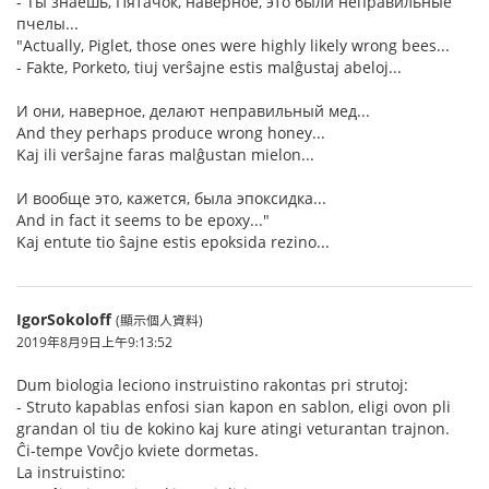
- Ты знаешь, Пятачок, наверное, это были неправильные
пчелы...
"Actually, Piglet, those ones were highly likely wrong bees...
- Fakte, Porketo, tiuj verŝajne estis malĝustaj abeloj...
И они, наверное, делают неправильный мед...
And they perhaps produce wrong honey...
Kaj ili verŝajne faras malĝustan mielon...
И вообще это, кажется, была эпоксидка...
And in fact it seems to be epoxy..."
Kaj entute tio ŝajne estis epoksida rezino...
IgorSokoloff
(顯示個人資料)
2019年8月9日上午9:13:52
Dum biologia leciono instruistino rakontas pri strutoj:
- Struto kapablas enfosi sian kapon en sablon, eligi ovon pli
grandan ol tiu de kokino kaj kure atingi veturantan trajnon.
Ĉi-tempe Vovĉjo kviete dormetas.
La instruistino: