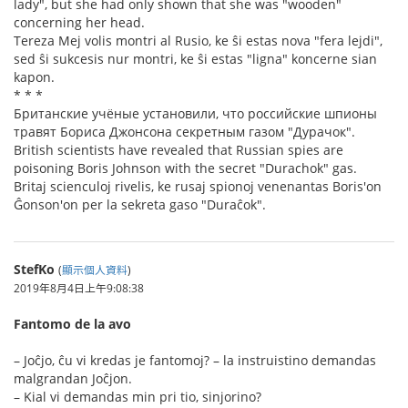
lady", but she had only shown that she was "wooden"
concerning her head.
Tereza Mej volis montri al Rusio, ke ŝi estas nova "fera lejdi",
sed ŝi sukcesis nur montri, ke ŝi estas "ligna" koncerne sian
kapon.
* * *
Британские учёные установили, что российские шпионы
травят Бориса Джонсона секретным газом "Дурачок".
British scientists have revealed that Russian spies are
poisoning Boris Johnson with the secret "Durachok" gas.
Britaj scienculoj rivelis, ke rusaj spionoj venenantas Boris'on
Ĝonson'on per la sekreta gaso "Duraĉok".
StefKo
(
顯示個人資料
)
2019年8月4日上午9:08:38
Fantomo de la avo
– Joĉjo, ĉu vi kredas je fantomoj? – la instruistino demandas
malgrandan Joĉjon.
– Kial vi demandas min pri tio, sinjorino?