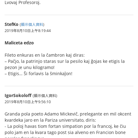
Lvovaj Profesoroj.
StefKo
(
顯示個人資料
)
2019年8月10日上午8:19:44
Maliceta edzo
Fileto enkuras en la ĉambron kaj diras:
– Paĉjo, la patrinjo staras sur la pesilo kaj ĝojas ke etigis la
pezon je unu kilogramo!
– Etigis… Ŝi forlavis la ŝminkaĵon!
IgorSokoloff
(顯示個人資料)
2019年8月10日上午9:56:10
Granda pola poeto Adamo Mickeviĉ, prelegante en mil okcent
kvardeka jaro en la Pariza universitato, diris:
- La poloj havas tiom fortan simpation por la francoj, ke ĉiu
polo jam en la kvara tago post sia alveno en Francion bone