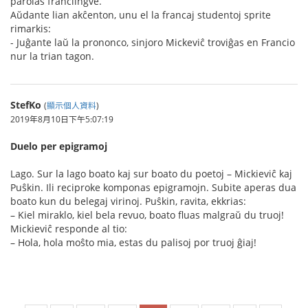
parolas franclingve.
Aŭdante lian akĉenton, unu el la francaj studentoj sprite
rimarkis:
- Juĝante laŭ la prononco, sinjoro Mickeviĉ troviĝas en Francio
nur la trian tagon.
StefKo
(
顯示個人資料
)
2019年8月10日下午5:07:19
Duelo per epigramoj
Lago. Sur la lago boato kaj sur boato du poetoj – Mickieviĉ kaj
Puŝkin. Ili reciproke komponas epigramojn. Subite aperas dua
boato kun du belegaj virinoj. Puŝkin, ravita, ekkrias:
– Kiel miraklo, kiel bela revuo, boato fluas malgraŭ du truoj!
Mickieviĉ responde al tio:
– Hola, hola moŝto mia, estas du palisoj por truoj ĝiaj!