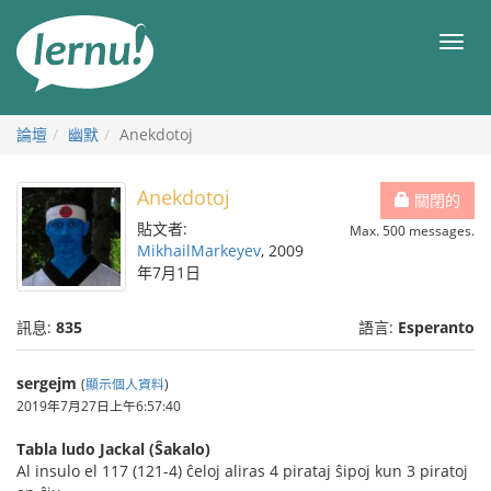
前
往
目
目
錄
錄
論壇
幽默
Anekdotoj
Anekdotoj
關閉的
貼文者:
Max. 500 messages.
MikhailMarkeyev
, 2009
年7月1日
訊息:
835
語言:
Esperanto
sergejm
(
顯示個人資料
)
2019年7月27日上午6:57:40
Tabla ludo Jackal (Ŝakalo)
Al insulo el 117 (121-4) ĉeloj aliras 4 pirataj ŝipoj kun 3 piratoj