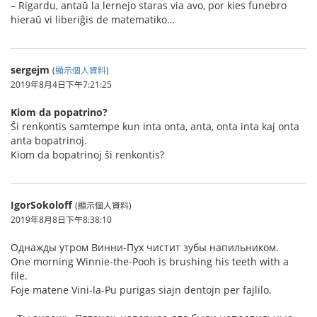
– Rigardu, antaŭ la lernejo staras via avo, por kies funebro
hieraŭ vi liberiĝis de matematiko…
sergejm
(
顯示個人資料
)
2019年8月4日下午7:21:25
Kiom da popatrino?
Ŝi renkontis samtempe kun inta onta, anta, onta inta kaj onta
anta bopatrinoj.
Kiom da bopatrinoj ŝi renkontis?
IgorSokoloff
(顯示個人資料)
2019年8月8日下午8:38:10
Однажды утром Винни-Пух чистит зубы напильником.
One morning Winnie-the-Pooh is brushing his teeth with a
file.
Foje matene Vini-la-Pu purigas siajn dentojn per fajlilo.