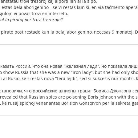
nstataŭ trovi trezoroj kaj alporti ilin al la ŝipo.
o estas bela aborigenino - se vi restas kun ŝi, en via taĉmento aper
ulojn vi povas trovi en interreto.
l la piratoj por trovi trezorojn?
pirato post restado kun la belaj aborigenino, necesas 9 monatoj. Do
казать России, что она новая "железная леди", но показала лиш
 show Russia that she was a new "iron lady", but she had only s
 al Rusio, ke ŝi estas nova "fera lejdi", sed ŝi sukcesis nur montri,
становили, что российские шпионы травят Бориса Джонсона се
e revealed that Russian spies are poisoning Boris Johnson with the 
lis, ke rusaj spionoj venenantas Boris'on Ĝonson'on per la sekreta g