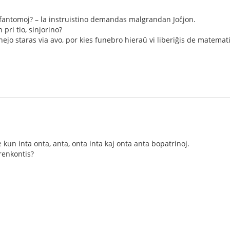
je fantomoj? – la instruistino demandas malgrandan Joĉjon.
pri tio, sinjorino?
rnejo staras via avo, por kies funebro hieraŭ vi liberiĝis de matema
kun inta onta, anta, onta inta kaj onta anta bopatrinoj.
renkontis?