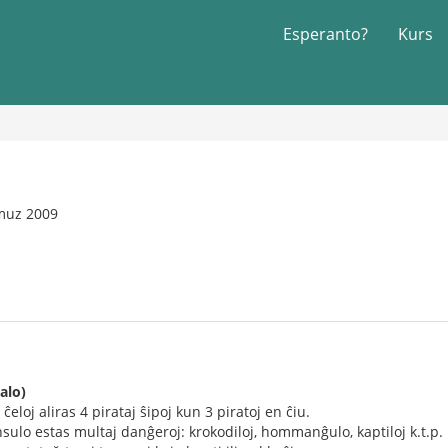
Esperanto?
Kurs
muz 2009
alo)
 ĉeloj aliras 4 pirataj ŝipoj kun 3 piratoj en ĉiu.
nsulo estas multaj danĝeroj: krokodiloj, hommanĝulo, kaptiloj k.t.p.