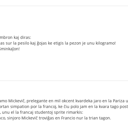
ambron kaj diras:
aras sur la pesilo kaj ĝojas ke etigis la pezon je unu kilogramo!
 ŝminkaĵon!
o Mickeviĉ, prelegante en mil okcent kvardeka jaro en la Pariza uni
fortan simpation por la francoj, ke ĉiu polo jam en la kvara tago pos
 unu el la francaj studentoj sprite rimarkis:
co, sinjoro Mickeviĉ troviĝas en Francio nur la trian tagon.