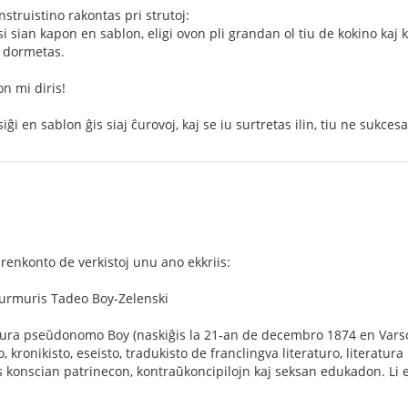
struistino rakontas pri strutoj:
i sian kapon en sablon, eligi ovon pli grandan ol tiu de kokino kaj 
e dormetas.
on mi diris!
iĝi en sablon ĝis siaj ĉurovoj, kaj se iu surtretas ilin, tiu ne sukces
 renkonto de verkistoj unu ano ekkriis:
murmuris Tadeo Boy-Zelenski
atura pseŭdonomo Boy (naskiĝis la 21-an de decembro 1874 en Varsov
o, kronikisto, eseisto, tradukisto de franclingva literaturo, literatura 
s konscian patrinecon, kontraŭkoncipilojn kaj seksan edukadon. Li 