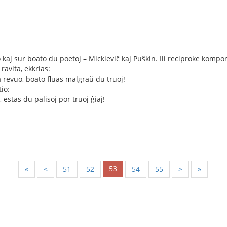
o kaj sur boato du poetoj – Mickieviĉ kaj Puŝkin. Ili reciproke ko
 ravita, ekkrias:
la revuo, boato fluas malgraŭ du truoj!
io:
 estas du palisoj por truoj ĝiaj!
53
«
<
51
52
54
55
>
»