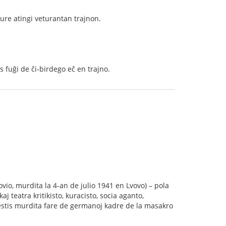
kure atingi veturantan trajnon.
as fuĝi de ĉi-birdego eĉ en trajno.
io, murdita la 4-an de julio 1941 en Lvovo) – pola
kaj teatra kritikisto, kuracisto, socia aganto,
estis murdita fare de germanoj kadre de la masakro