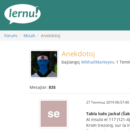
İçerik
Görüntüleme
Forum:
Mizah
Anekdotoj
Anekdotoj
başlangıç
MikhailMarkeyev
, 1 Tem
Mesajlar:
835
27 Temmuz 2019 06:57:40
Tabla ludo Jackal (Ŝak
Al insulo el 117 (121-4)
Krom trezoroj, sur la i