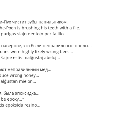
-Пух чистит зубы напильником.
-Pooh is brushing his teeth with a file.
purigas siajn dentojn per fajlilo.
, наверное, это были неправильные пчелы...
e ones were highly likely wrong bees...
erŝajne estis malĝustaj abeloj...
ают неправильный мед...
duce wrong honey...
malĝustan mielon...
, была эпоксидка...
 be epoxy..."
tis epoksida rezino...