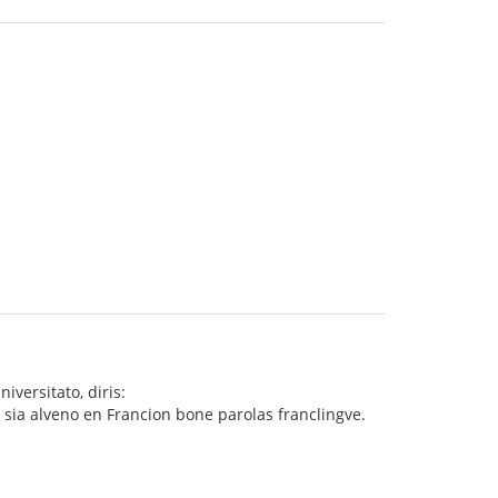
versitato, diris:
t sia alveno en Francion bone parolas franclingve.