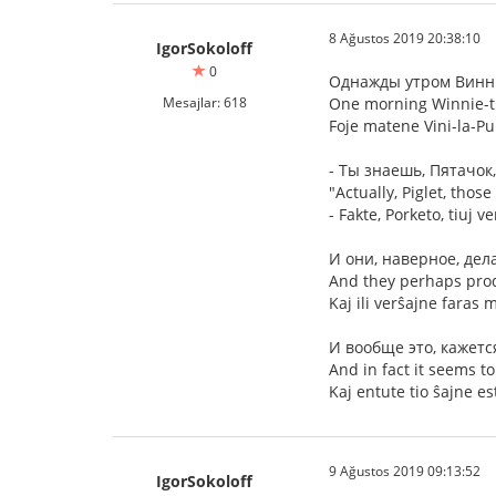
8 Ağustos 2019 20:38:10
IgorSokoloff
0
Однажды утром Винни
Mesajlar: 618
One morning Winnie-the
Foje matene Vini-la-Pu 
- Ты знаешь, Пятачок
"Actually, Piglet, thos
- Fakte, Porketo, tiuj v
И они, наверное, дел
And they perhaps pro
Kaj ili verŝajne faras 
И вообще это, кажется
And in fact it seems to
Kaj entute tio ŝajne es
9 Ağustos 2019 09:13:52
IgorSokoloff