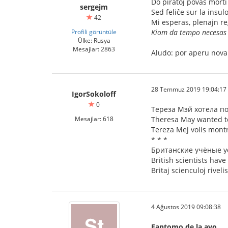
Do piratoj povas morti a
sergejm
Sed feliĉe sur la insul
42
Mi esperas, plenajn reg
Profili görüntüle
Kiom da tempo necesas a
Ülke: Rusya
Mesajlar: 2863
Aludo: por aperu nova 
28 Temmuz 2019 19:04:17
IgorSokoloff
0
Тереза Мэй хотела по
Mesajlar: 618
Theresa May wanted to
Tereza Mej volis montri
* * *
Британские учёные у
British scientists hav
Britaj scienculoj rive
4 Ağustos 2019 09:08:38
Fantomo de la avo