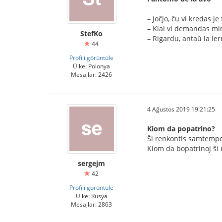
– Joĉjo, ĉu vi kredas 
– Kial vi demandas min 
StefKo
– Rigardu, antaŭ la le
44
Profili görüntüle
Ülke: Polonya
Mesajlar: 2426
4 Ağustos 2019 19:21:25
Kiom da popatrino?
Ŝi renkontis samtempe 
Kiom da bopatrinoj ŝi 
sergejm
42
Profili görüntüle
Ülke: Rusya
Mesajlar: 2863