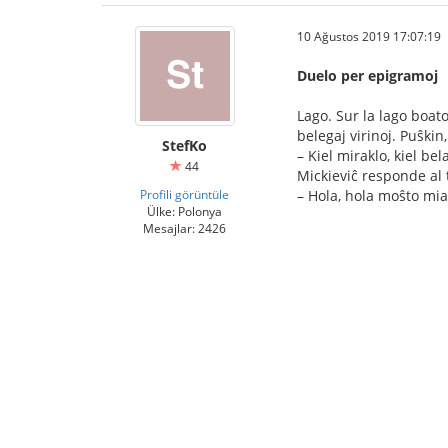
10 Ağustos 2019 17:07:19
Duelo per epigramoj
Lago. Sur la lago boat
belegaj virinoj. Puŝkin,
StefKo
– Kiel miraklo, kiel be
44
Mickieviĉ responde al t
Profili görüntüle
– Hola, hola moŝto mia,
Ülke: Polonya
Mesajlar: 2426