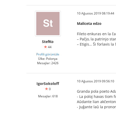
10 Ağustos 2019 08:19:44
Maliceta edzo
Fileto enkuras en la ĉ
– Paĉjo, la patrinjo st
StefKo
– Etigis… Ŝi forlavis la
44
Profili görüntüle
Ülke: Polonya
Mesajlar: 2426
10 Ağustos 2019 09:56:10
IgorSokoloff
0
Granda pola poeto Adam
Mesajlar: 618
- La poloj havas tiom 
Aŭdante lian akĉenton,
- Juĝante laŭ la pronon