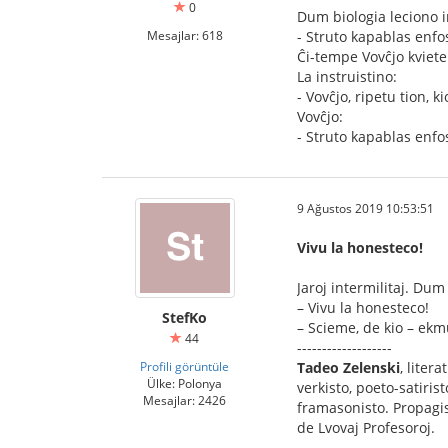
0
Dum biologia leciono in
Mesajlar: 618
- Struto kapablas enfos
Ĉi-tempe Vovĉjo kviet
La instruistino:
- Vovĉjo, ripetu tion, ki
Vovĉjo:
- Struto kapablas enfos
9 Ağustos 2019 10:53:51
Vivu la honesteco!
Jaroj intermilitaj. Dum
– Vivu la honesteco!
StefKo
– Scieme, de kio – ek
44
-------------------
Profili görüntüle
Tadeo Zelenski
, liter
Ülke: Polonya
verkisto, poeto-satirist
Mesajlar: 2426
framasonisto. Propagi
de Lvovaj Profesoroj.