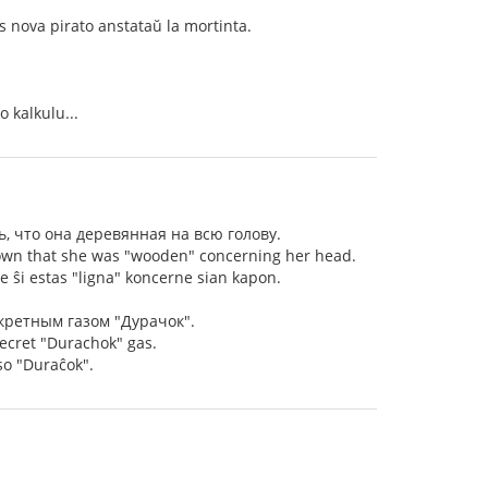
as nova pirato anstataŭ la mortinta.
 kalkulu...
ь, что она деревянная на всю голову.
hown that she was "wooden" concerning her head.
 ke ŝi estas "ligna" koncerne sian kapon.
кретным газом "Дурачок".
secret "Durachok" gas.
aso "Duraĉok".