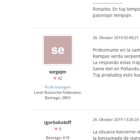
-------------------
Rimarko: En tiaj tempo
pasintajn tempojn.
26. Oktober 2019 02:49:21
Proksimume en la sama
Rampas verda serpento
La respondo estas traj
Same kiel en Pollando,
sergejm
Tiaj produktoj estis ku
42
Profil anzeigen
Land: Russische Föderation
Beiträge: 2863
26. Oktober 2019 13:26:24
IgorSokoloff
0
La situacio koncerne v
Beiträge: 618
la konsumado de viando,