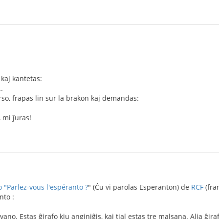
 kaj kantetas:
.
so, frapas lin sur la brakon kaj demandas:
, mi ĵuras!
"Parlez-vous l'espéranto ?
" (Ĉu vi parolas Esperanton) de
RCF
(fra
nto :
vano. Estas ĝirafo kiu anginiĝis, kaj tial estas tre malsana. Alia ĝira