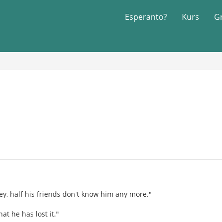
Esperanto?
Kurs
G
ey, half his friends don't know him any more."
at he has lost it."