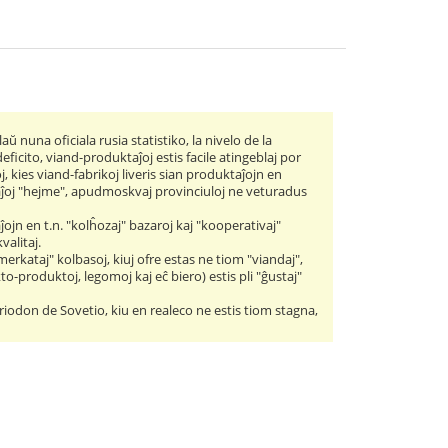
 nuna oficiala rusia statistiko, la nivelo de la
ficito, viand-produktaĵoj estis facile atingeblaj por
oj, kies viand-fabrikoj liveris sian produktaĵojn en
ktaĵoj "hejme", apudmoskvaj provinciuloj ne veturadus
ojn en t.n. "kolĥozaj" bazaroj kaj "kooperativaj"
valitaj.
rmerkataj" kolbasoj, kiuj ofre estas ne tiom "viandaj",
o-produktoj, legomoj kaj eĉ biero) estis pli "ĝustaj"
iodon de Sovetio, kiu en realeco ne estis tiom stagna,