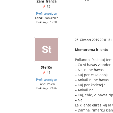
Zam_franca
75
Profil anzeigen
Land: Frankreich
Beiträge: 1930
25. Oktober 2019 20:01:31
Memorema kliento
Pollando. Pasintaj tem
– Ĉu vi havas viandon 
StefKo
– Ne, ni ne havas.
44
– Kaj por eskalopoj?
Profil anzeigen
– Ankaŭ ni ne havas.
Land: Polen
– Kaj por kotletoj?
Beiträge: 2426
– Ankaŭ ne.
– Kaj, eble, vi havas ri
– Ne.
La kliento eliras kaj la
– Damne, rimarku kia