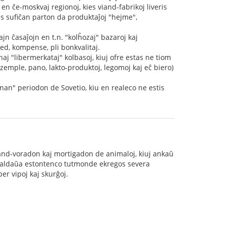
te en ĉe-moskvaj regionoj, kies viand-fabrikoj liveris
gus sufiĉan parton da produktaĵoj "hejme",
jn ĉasaĵojn en t.n. "kolĥozaj" bazaroj kaj
 sed, kompense, pli bonkvalitaj.
naj "libermerkataj" kolbasoj, kiuj ofre estas ne tiom
kzemple, pano, lakto-produktoj, legomoj kaj eĉ biero)
nan" periodon de Sovetio, kiu en realeco ne estis
viand-voradon kaj mortigadon de animaloj, kiuj ankaŭ
n baldaŭa estontenco tutmonde ekregos severa
er vipoj kaj skurĝoj.