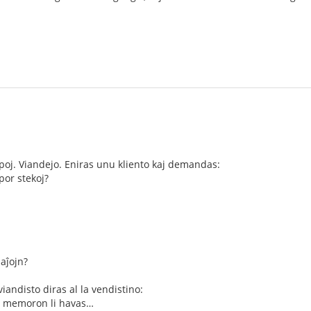
poj. Viandejo. Eniras unu kliento kaj demandas:
por stekoj?
paĵojn?
 viandisto diras al la vendistino:
n memoron li havas…