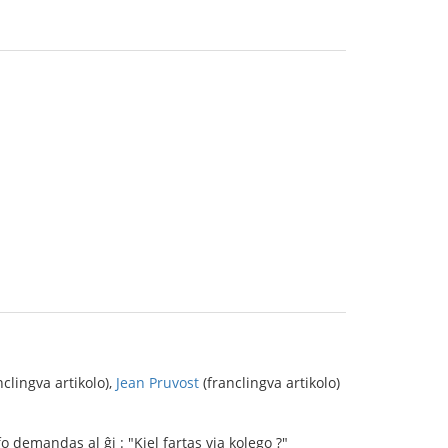
nclingva artikolo),
Jean Pruvost
(franclingva artikolo)
fo demandas al ĝi : "Kiel fartas via kolego ?"