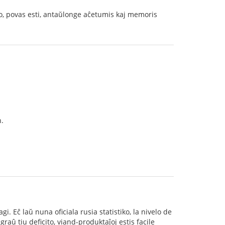
nto, povas esti, antaŭlonge aĉetumis kaj memoris
n.
 Eĉ laŭ nuna oficiala rusia statistiko, la nivelo de
raû tiu deficito, viand-produktaĵoj estis facile