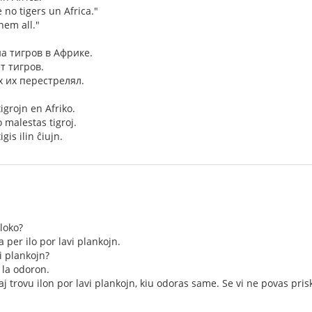
 no tigers un Africa."
them all."
на тигров в Африке.
ет тигров.
х их перестрелял.
igrojn en Afriko.
o malestas tigroj.
gis ilin ĉiujn.
mloko?
ta per ilo por lavi plankojn.
vi plankojn?
 la odoron.
aj trovu ilon por lavi plankojn, kiu odoras same. Se vi ne povas prisk