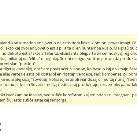
viand-konsumadon en Sovetio ne estis tiom kriza, kiom oni povas imagi. Eĉ laŭ
lakto kaj ovoj en Sovetio estis pli alta ol en nuntempa Rusio. Malgraû tiu de
j. Tiu deficito estis fakte artefarita, ekzistanta plejparte en ĉe-moskvaj region
lkaj milionoj da "elitaj" manĝuloj. Se oni restigus sufiĉan parton da produ
preni sian "porcion".
udĝetaj viandaĵoj, oni ĉiam povis aĉeti viandon, kolbasojn kaj diversajn ĉasaĵ
aliaj varoj tie estis pli kostaj ol en "ŝtataj" vendejoj, sed, kompense, pli bonk
e eĉ la plej ĉipaj "sovetiaj" kolbasoj estis pli viandozaj ol multaj nunaj "libe
enciindas, ke en Sovetio multaj nedeficitaj produktaĵoj (ekzemple, pano, lakt
aj.
oki kvankam ne idealan, sed sufiĉe komfortan kaj amindan t.n. "stagnan" per
iam ĉiuj estis sufiĉe sataj kaj senzorgaj.
o
o