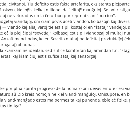
tiaj civitanoj. Tiu deficito estis fakte artefarita, ekzistanta plejpar
oskvon, kie loĝis kelkaj milionoj da "elitaj" manĝuloj. Se oni resti
loj ne veturadus en la ĉefurbon por repreni sian "porcion".
ĝetaj viandaĵoj, oni ĉiam povis aĉeti viandon, kolbasojn kaj diversa
 — viando kaj aliaj varoj tie estis pli kostaj ol en "ŝtataj" vendejoj,
 eĉ la plej ĉipaj "sovetiaj" kolbasoj estis pli viandozaj ol multaj nu
". Ankaŭ menciindas, ke en Sovetio multaj nedeficitaj produktaĵoj (e
surogataj) ol nunaj.
ki kvankam ne idealan, sed sufiĉe komfortan kaj amindan t.n. "stag
ertas, kaj kiam ĉiuj estis sufiĉe sataj kaj senzorgaj.
, ke por plua spirita progreso de la homaro oni devas entute ĉesi 
e Naturo aŭ Dio kreis homojn ne kiel viand-manĝuloj. Onisupoze, e
 la viand-manĝado estos malpermesita kaj punenda, eble eĉ fizike, p
stas timiga?