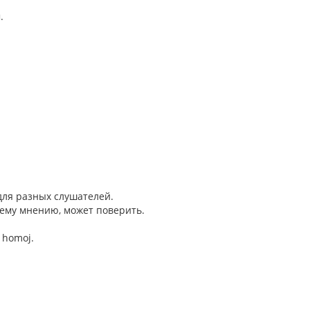
.
 для разных слушателей.
моему мнению, может поверить.
j homoj.