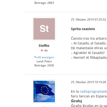
Beiträge: 2863
25. Oktober 2019 07:25:32
Sprita cxasisto
Ĉasisto iras tra arbaro
– Al ĉasado, al ĉasado..
StefKo
De malantaŭe eliras ur
44
– Agrable! Al ĉasado?
Profil anzeigen
– Neniel! Al fiŝkaptado
Land: Polen
Beiträge: 2426
25. Oktober 2019 10:19:28
En la
radioprogramado 
faris ŝercon en Espera
Ĝirafoj
Ĝirafoj ĝirafas en la sa