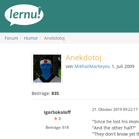
Zum
Inhalt
Forum
Humor
Anekdotoj
Anekdotoj
von
MikhailMarkeyev
, 1. Juli 2009
Beiträge:
835
21. Oktober 2019 09:22:17
IgorSokoloff
0
"Since he lost his mon
Beiträge: 618
"And the other half?"
"They don't know yet th