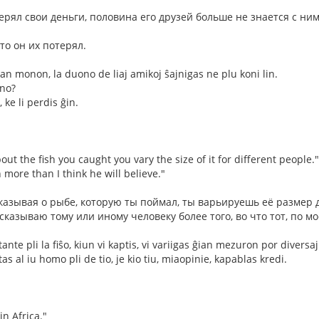
терял свои деньги, половина его друзей больше не знается с ним
то он их потерял.
ian monon, la duono de liaj amikoj ŝajnigas ne plu koni lin.
ono?
 ke li perdis ĝin.
about the fish you caught you vary the size of it for different people."
n more than I think he will believe."
ссказывая о рыбе, которую ты поймал, ты варьируешь её размер
ассказываю тому или иному человеку более того, во что тот, по 
tante pli la fiŝo, kiun vi kaptis, vi variigas ĝian mezuron por diversa
as al iu homo pli de tio, je kio tiu, miaopinie, kapablas kredi.
in Africa."