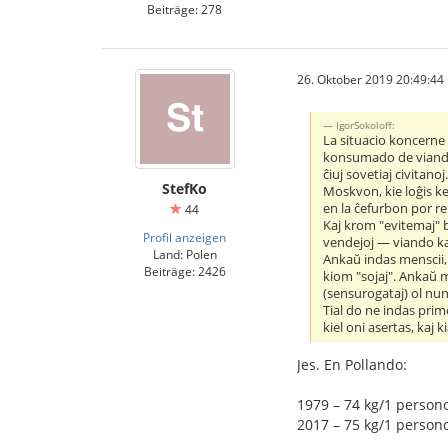
Beiträge: 278
26. Oktober 2019 20:49:44
IgorSokoloff:
La situacio koncerne 
konsumado de viando, 
ĉiuj sovetiaj civitano
StefKo
Moskvon, kie loĝis ke
en la ĉefurbon por re
44
Kaj krom "evitemaj" b
Profil anzeigen
vendejoj — viando kaj 
Land: Polen
Ankaŭ indas menscii, k
Beiträge: 2426
kiom "sojaj". Ankaŭ m
(sensurogataj) ol nun
Tial do ne indas prim
kiel oni asertas, kaj k
Jes. En Pollando:
1979 – 74 kg/1 person
2017 – 75 kg/1 person