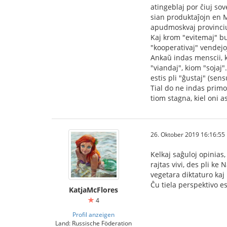
atingeblaj por ĉiuj sove
sian produktaĵojn en M
apudmoskvaj provinciu
Kaj krom "evitemaj" bud
"kooperativaj" vendejoj
Ankaŭ indas menscii, ke
"viandaj", kiom "sojaj
estis pli "ĝustaj" (sen
Tial do ne indas primo
tiom stagna, kiel oni as
26. Oktober 2019 16:16:55
Kelkaj saĝuloj opinias
rajtas vivi, des pli k
vegetara diktaturo kaj
Ĉu tiela perspektivo e
KatjaMcFlores
4
Profil anzeigen
Land: Russische Föderation