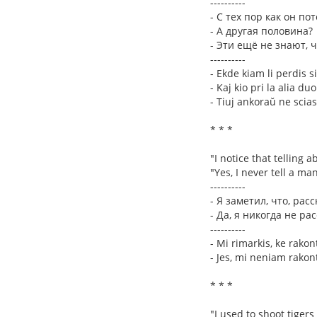
----------
- С тех пор как он по
- А другая половина?
- Эти ещё не знают, ч
----------
- Ekde kiam li perdis s
- Kaj kio pri la alia du
- Tiuj ankoraŭ ne scias,
* * *
"I notice that telling 
"Yes, I never tell a ma
----------
- Я заметил, что, ра
- Да, я никогда не р
----------
- Mi rimarkis, ke rakon
- Jes, mi neniam rakont
* * *
"I used to shoot tigers 