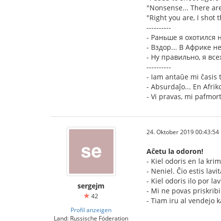
"Nonsense... There are
"Right you are, I shot 
----------
- Раньше я охотился 
- Вздор... В Африке н
- Ну правильно, я все
----------
- Iam antaŭe mi ĉasis t
- Absurdaĵo... En Afrik
- Vi pravas, mi pafmorti
24. Oktober 2019 00:43:54
Aĉetu la odoron!
- Kiel odoris en la kri
- Neniel. Ĉio estis lavi
- Kiel odoris ilo por la
sergejm
- Mi ne povas priskribi
42
- Tiam iru al vendejo k
Profil anzeigen
Land: Russische Föderation