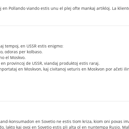
j en Pollando viando estis unu el plej ofte mankaj artikloj. La klie
j tempoj, en USSR estis enigmo:
, odoras per kolbaso.
no el Moskvo.
 en provincoj de USSR, viandaj produktoj estis raraj.
nportataj en Moskvon, kaj civitanoj veturis en Moskvon por aĉeti ili
iand-konsumadon en Sovetio ne estis tiom kriza, kiom oni povas imagi.
 lakto kaj ovoj en Sovetio estis pli alta ol en nuntempa Rusio. Malg