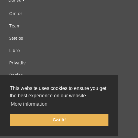
Om os
Team
Støt os
Libro
Privatliv
Regler
Kontakt os
This website uses cookies to ensure you get
the best experience on our website.
More information
Got it!
© 2002-2026 lernu.net |
Impressum