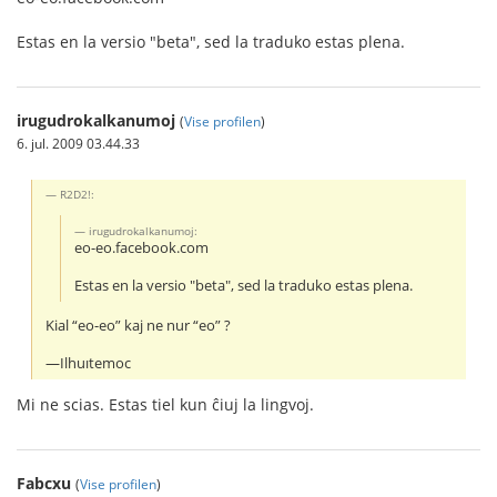
Estas en la versio "beta", sed la traduko estas plena.
irugudrokalkanumoj
(
Vise profilen
)
6. jul. 2009 03.44.33
R2D2!:
irugudrokalkanumoj:
eo-eo.facebook.com
Estas en la versio "beta", sed la traduko estas plena.
Kial “eo-eo” kaj ne nur “eo” ?
—Ilhuıtemoc
Mi ne scias. Estas tiel kun ĉiuj la lingvoj.
Fabcxu
(
Vise profilen
)