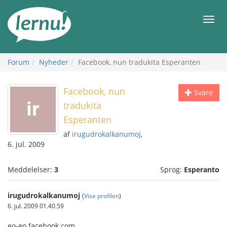
Til
indholdet
Men
Forum
Nyheder
Facebook, nun tradukita Esperanten
Facebook, nun
Svare
tradukita
Esperanten
af
irugudrokalkanumoj
,
6. jul. 2009
Meddelelser:
3
Sprog:
Esperanto
irugudrokalkanumoj
(
Vise profilen
)
6. jul. 2009 01.40.59
eo-eo.facebook.com