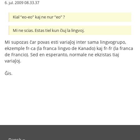
6. jul. 2009 08.33.37
Kial “eo-eo” kaj ne nur “eo” ?
Mi ne scias. Estas tiel kun ĉiuj la lingvoj.
Mi supozas ĉar povas esti variaĵoj inter sama lingvogrupo,
ekzemple fr-ca (la franca lingvo de Kanado) kaj fr-fr (la franca
de Francio). Sed en esperanto, normale ne ekzistas tiaj
variaĵoj.
Ĝis.
Dansk