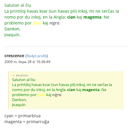
Saluton al ĉiu
La printiloj havas kvar (iun havas pli) inkoj, mi ne serĉas la
nomo por du inkoj, en la Angla:
cian
kaj
magenta
. Ne
problemo por
flava
kaj
nigra
.
Dankon,
Joaquín.
crescence
(
Rodyti profilį
)
2009 m. liepa 28 d. 16:36:49
bautisto:
Saluton al ĉiu
La printiloj havas kvar (iun havas pli) inkoj, mi ne serĉas la
nomo por du inkoj, en la Angla:
cian
kaj
magenta
. Ne
problemo por
flava
kaj
nigra
.
Dankon,
Joaquín.
cyan = primarblua
magenta = primarruĝa