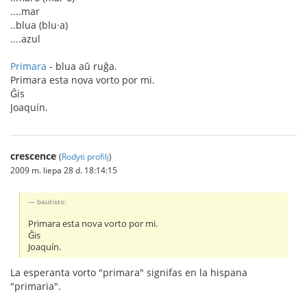
....mar
..blua (blu·a)
....azul
Primara
- blua aŭ ruĝa.
Primara esta nova vorto por mi.
Ĝis
Joaquín.
crescence
(
Rodyti profilį
)
2009 m. liepa 28 d. 18:14:15
bautisto:
Primara esta nova vorto por mi.
Ĝis
Joaquín.
La esperanta vorto "primara" signifas en la hispana
"primaria".