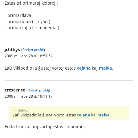
Estas tri primaraj koloroj :
- primarflava
- primarblua ( = cyan )
- primarruĝa ( = magenta )
jchthys
(
Rodyti profilį
)
2009 m. liepa 28 d. 18:57:52
Laŭ Vikipedio la ĝustaj vortoj estas
cejana
kaj
malva
.
crescence
(
Rodyti profilį
)
2009 m. liepa 28 d. 19:11:17
jchthys:
Laŭ Vikipedio la ĝustaj vortoj estas
cejana
kaj
malva
.
En la franca, tiuj vortoj estas sinonimoj.