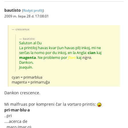
bautisto
(
Rodyti profilį
)
2009 m. liepa 28 d. 17:08:01
crescence:
bautisto:
Saluton al ĉiu
La printiloj havas kvar (iun havas pli) inkoj, mi ne
serĉas la nomo por du inkoj, en la Angla:
cian
kaj
magenta
. Ne problemo por
flava
kaj
nigra
.
Dankon,
Joaquín.
cyan = primarblua
magenta = primarruĝa
Dankon crescence.
Mi malfruas por kompreni ĉar la vortaro printis:
pri·mar·blu·a
..pri
....acerca de
..maro (mar·o)