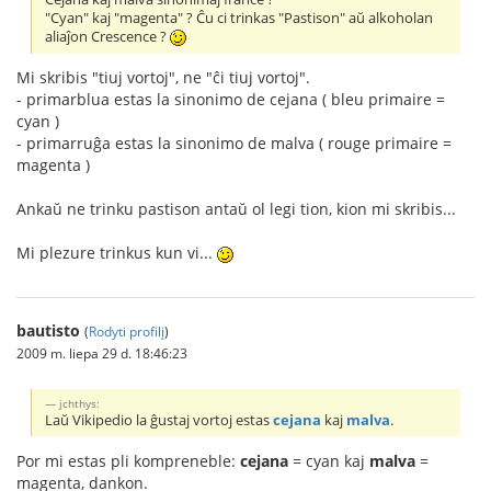
"Cyan" kaj "magenta" ? Ĉu ci trinkas "Pastison" aŭ alkoholan
aliaĵon Crescence ?
Mi skribis "tiuj vortoj", ne "ĉi tiuj vortoj".
- primarblua estas la sinonimo de cejana ( bleu primaire =
cyan )
- primarruĝa estas la sinonimo de malva ( rouge primaire =
magenta )
Ankaŭ ne trinku pastison antaŭ ol legi tion, kion mi skribis...
Mi plezure trinkus kun vi...
bautisto
(
Rodyti profilį
)
2009 m. liepa 29 d. 18:46:23
jchthys:
Laŭ Vikipedio la ĝustaj vortoj estas
cejana
kaj
malva
.
Por mi estas pli kompreneble:
cejana
= cyan kaj
malva
=
magenta, dankon.