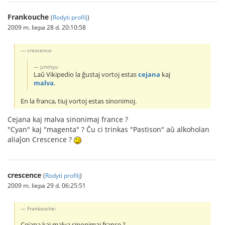
Frankouche
(
Rodyti profilį
)
2009 m. liepa 28 d. 20:10:58
crescence:
jchthys:
Laŭ Vikipedio la ĝustaj vortoj estas
cejana
kaj
malva
.
En la franca, tiuj vortoj estas sinonimoj.
Cejana kaj malva sinonimaj france ?
"Cyan" kaj "magenta" ? Ĉu ci trinkas "Pastison" aŭ alkoholan
aliaĵon Crescence ?
crescence
(
Rodyti profilį
)
2009 m. liepa 29 d. 06:25:51
Frankouche:
Cejana kaj malva sinonimaj france ?