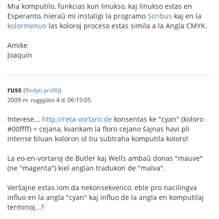
Mia komputilo, funkcias kun linukso, kaj linukso estas en
Esperanto, hieraŭ mi instaligi la programo
Scribus
kaj en la
kolormenuo
las koloroj proceso estas simila a la Angla CMYK.
Amike
Joaquín
russ
(
Rodyti profilį
)
2009 m. rugpjūtis 4 d. 06:15:05
Interese...
http://reta-vortaro.de
konsentas ke "cyan" (koloro
#00ffff) = cejana, kvankam la floro cejano ŝajnas havi pli
intense bluan koloron ol tiu subtraha komputila koloro!
La eo-en-vortaroj de Butler kaj Wells ambaŭ donas "mauve"
(ne "magenta") kiel anglan tradukon de "malva".
Verŝajne estas iom da nekonsekvenco, eble pro nacilingva
influo en la angla "cyan" kaj influo de la angla en komputilaj
terminoj...?