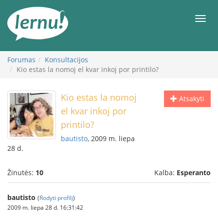
Į
turinį
Meni
Forumas
Konsultacijos
Kio estas la nomoj el kvar inkoj por printilo?
Kio estas la nomoj
Atsakyti
el kvar inkoj por
printilo?
bautisto
, 2009 m. liepa
28 d.
Žinutės:
10
Kalba:
Esperanto
bautisto
(
Rodyti profilį
)
2009 m. liepa 28 d. 16:31:42