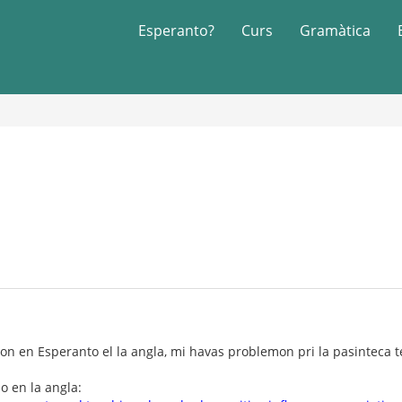
Esperanto?
Curs
Gramàtica
ion en Esperanto el la angla, mi havas problemon pri la pasinteca 
o en la angla: