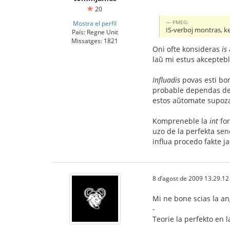
20
PMEG:
Mostra el perfil
IS-verboj montras, k
País: Regne Unit
Missatges: 1821
Oni ofte konsideras
is
laŭ mi estus akceptebl
Influadis
povas esti bon
probable dependas de t
estos aŭtomate supozat
Kompreneble la
int
for
uzo de la perfekta senc
influa procedo fakte ja
8 d’agost de 2009 13.29.12
Mi ne bone scias la an
-
Teorie la perfekto en 
-