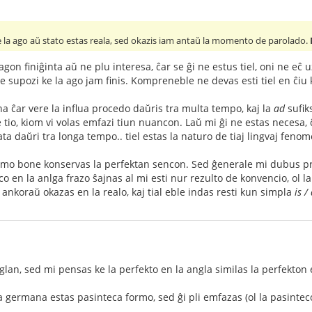
e la ago aŭ stato estas reala, sed okazis iam antaŭ la momento de parolado.
agon finiĝinta aŭ ne plu interesa, ĉar se ĝi ne estus tiel, oni ne eĉ
e supozi ke la ago jam finis. Kompreneble ne devas esti tiel en ĉiu 
a ĉar vere la influa procedo daŭris tra multa tempo, kaj la
ad
sufik
io, kiom vi volas emfazi tiun nuancon. Laŭ mi ĝi ne estas necesa, ĉ
a daŭri tra longa tempo.. tiel estas la naturo de tiaj lingvaj fenom
mo bone konservas la perfektan sencon. Sed ĝenerale mi dubus pri l
o en la anlga frazo ŝajnas al mi esti nur rezulto de konvencio, ol la 
 ankoraŭ okazas en la realo, kaj tial eble indas resti kun simpla
is /
glan, sed mi pensas ke la perfekto en la angla similas la perfekton
la germana estas pasinteca formo, sed ĝi pli emfazas (ol la pasinte