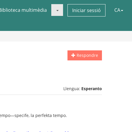
Biblioteca multimèdia
CA
Iniciar sessió
Respondre
Llengua:
Esperanto
tempo—specife, la perfekta tempo.