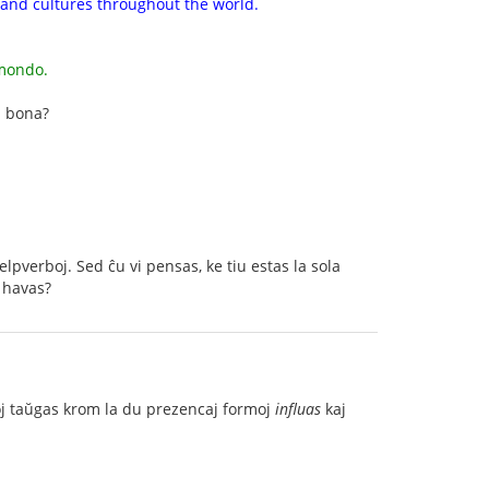
 and cultures throughout the world.
 mondo.
i bona?
elpverboj. Sed ĉu vi pensas, ke tiu estas la sola
ŭ havas?
azoj taŭgas krom la du prezencaj formoj
influas
kaj