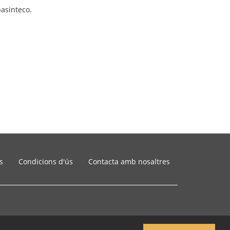
pasinteco.
s
Condicions d'ús
Contacta amb nosaltres