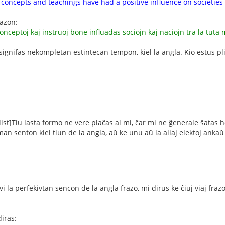
concepts and teachings have had a positive influence on societies
razon:
konceptoj kaj instruoj bone influadas sociojn kaj naciojn tra la tuta
ignifas nekompletan estintecan tempon, kiel la angla. Kio estus pl
/list]Tiu lasta formo ne vere plaĉas al mi, ĉar mi ne ĝenerale ŝatas h
man senton kiel tiun de la angla, aŭ ke unu aŭ la aliaj elektoj anka
vi la perfekivtan sencon de la angla frazo, mi dirus ke ĉiuj viaj fr
iras: