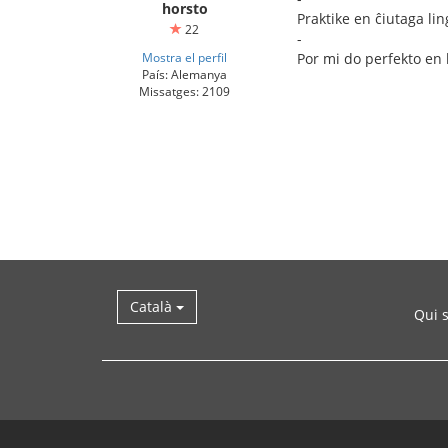
horsto
Praktike en ĉiutaga li
22
-
Mostra el perfil
Por mi do perfekto en 
País: Alemanya
Missatges: 2109
Català
Qui 