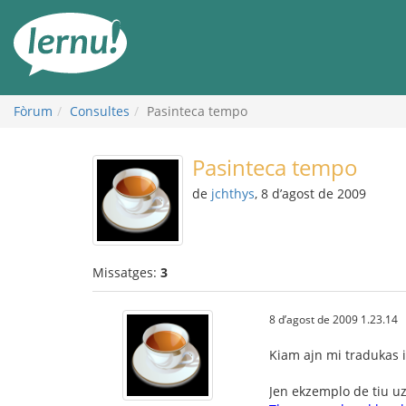
Al
contingut
Fòrum
Consultes
Pasinteca tempo
Pasinteca tempo
de
jchthys
, 8 d’agost de 2009
Missatges:
3
8 d’agost de 2009 1.23.14
Kiam ajn mi tradukas 
Jen ekzemplo de tiu uz