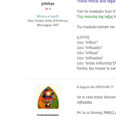
These moral and legal 
jchthys
9
Tiel mi tradukis tiun f
Mostra el perfil
Tiuj moralaj kaj leĝaj 
País: Estats Units d'Amèrica
Missatges: 947
Tiu traduko tamen ne s
[LISTO]
Uzu “influis”
Uzu “influadis”
Uzu “influas”
Uzu “influadas”
Uzu “estas influintaj”[
formo, kiu havas la sa
8 d’agost de 2009 8.46.17
Se vi celo estas konser
influadas
.
Pri la
is
formoj, PMEG d
tommjames