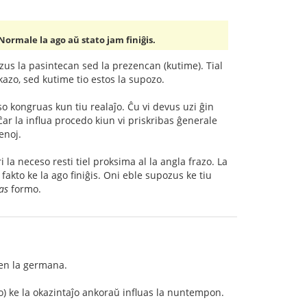
Normale la ago aŭ stato jam finiĝis.
 uzus la pasintecan sed la prezencan (kutime). Tial
kazo, sed kutime tio estos la supozo.
so kongruas kun tiu realaĵo. Ĉu vi devus uzi ĝin
ar la influa procedo kiun vi priskribas ĝenerale
enoj.
a neceso resti tiel proksima al la angla frazo. La
fakto ke la ago finiĝis. Oni eble supozus ke tiu
 as
formo.
 en la germana.
co) ke la okazintaĵo ankoraŭ influas la nuntempon.