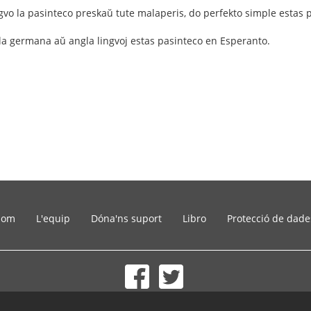
ngvo la pasinteco preskaŭ tute malaperis, do perfekto simple estas 
la germana aŭ angla lingvoj estas pasinteco en Esperanto.
som
L'equip
Dóna'ns suport
Libro
Protecció de dade
© 2002-2026 lernu.net |
Impressum