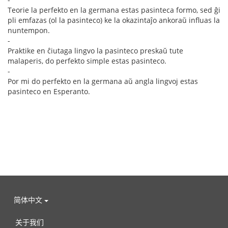
Teorie la perfekto en la germana estas pasinteca formo, sed ĝi
pli emfazas (ol la pasinteco) ke la okazintaĵo ankoraŭ influas la
nuntempon.
-
Praktike en ĉiutaga lingvo la pasinteco preskaŭ tute
malaperis, do perfekto simple estas pasinteco.
-
Por mi do perfekto en la germana aŭ angla lingvoj estas
pasinteco en Esperanto.
简体中文
关于我们