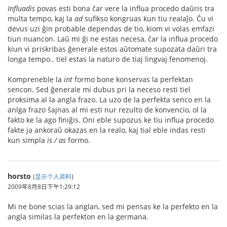
Influadis
povas esti bona ĉar vere la influa procedo daŭris tra
multa tempo, kaj la
ad
sufikso kongruas kun tiu realaĵo. Ĉu vi
devus uzi ĝin probable dependas de tio, kiom vi volas emfazi
tiun nuancon. Laŭ mi ĝi ne estas necesa, ĉar la influa procedo
kiun vi priskribas ĝenerale estos aŭtomate supozata daŭri tra
longa tempo.. tiel estas la naturo de tiaj lingvaj fenomenoj.
Kompreneble la
int
formo bone konservas la perfektan
sencon. Sed ĝenerale mi dubus pri la neceso resti tiel
proksima al la angla frazo. La uzo de la perfekta senco en la
anlga frazo ŝajnas al mi esti nur rezulto de konvencio, ol la
fakto ke la ago finiĝis. Oni eble supozus ke tiu influa procedo
fakte ja ankoraŭ okazas en la realo, kaj tial eble indas resti
kun simpla
is / as
formo.
horsto
(
显示个人资料
)
2009年8月8日下午1:29:12
Mi ne bone scias la anglan, sed mi pensas ke la perfekto en la
angla similas la perfekton en la germana.
-