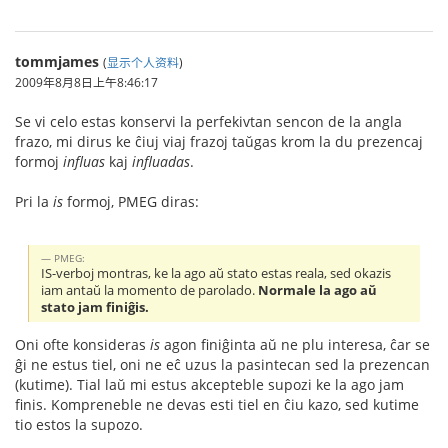
tommjames
(
显示个人资料
)
2009年8月8日上午8:46:17
Se vi celo estas konservi la perfekivtan sencon de la angla
frazo, mi dirus ke ĉiuj viaj frazoj taŭgas krom la du prezencaj
formoj
influas
kaj
influadas
.
Pri la
is
formoj, PMEG diras:
PMEG:
IS-verboj montras, ke la ago aŭ stato estas reala, sed okazis
iam antaŭ la momento de parolado.
Normale la ago aŭ
stato jam finiĝis.
Oni ofte konsideras
is
agon finiĝinta aŭ ne plu interesa, ĉar se
ĝi ne estus tiel, oni ne eĉ uzus la pasintecan sed la prezencan
(kutime). Tial laŭ mi estus akcepteble supozi ke la ago jam
finis. Kompreneble ne devas esti tiel en ĉiu kazo, sed kutime
tio estos la supozo.