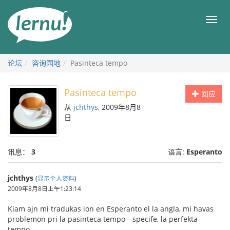
去
目
目
錄
录
頁
论坛
咨询园地
Pasinteca tempo
Pasinteca tempo
回应
从
jchthys
, 2009年8月8
日
讯息：
3
语言:
Esperanto
jchthys
(
显示个人资料
)
2009年8月8日上午1:23:14
Kiam ajn mi tradukas ion en Esperanto el la angla, mi havas
problemon pri la pasinteca tempo—specife, la perfekta
tempo.