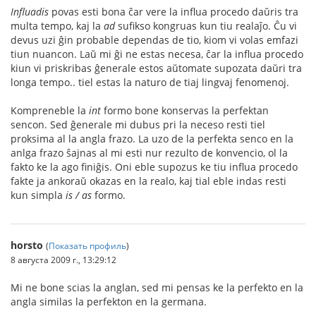
Influadis
povas esti bona ĉar vere la influa procedo daŭris tra
multa tempo, kaj la
ad
sufikso kongruas kun tiu realaĵo. Ĉu vi
devus uzi ĝin probable dependas de tio, kiom vi volas emfazi
tiun nuancon. Laŭ mi ĝi ne estas necesa, ĉar la influa procedo
kiun vi priskribas ĝenerale estos aŭtomate supozata daŭri tra
longa tempo.. tiel estas la naturo de tiaj lingvaj fenomenoj.
Kompreneble la
int
formo bone konservas la perfektan
sencon. Sed ĝenerale mi dubus pri la neceso resti tiel
proksima al la angla frazo. La uzo de la perfekta senco en la
anlga frazo ŝajnas al mi esti nur rezulto de konvencio, ol la
fakto ke la ago finiĝis. Oni eble supozus ke tiu influa procedo
fakte ja ankoraŭ okazas en la realo, kaj tial eble indas resti
kun simpla
is / as
formo.
horsto
(
Показать профиль
)
8 августа 2009 г., 13:29:12
Mi ne bone scias la anglan, sed mi pensas ke la perfekto en la
angla similas la perfekton en la germana.
-