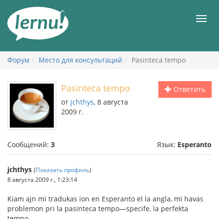
К
содержанию
Мен
Форум
Место для консультаций
Pasinteca tempo
Pasinteca tempo
Ответить
от
jchthys
, 8 августа
2009 г.
Сообщений:
3
Язык:
Esperanto
jchthys
(
Показать профиль
)
8 августа 2009 г., 1:23:14
Kiam ajn mi tradukas ion en Esperanto el la angla, mi havas
problemon pri la pasinteca tempo—specife, la perfekta
tempo.