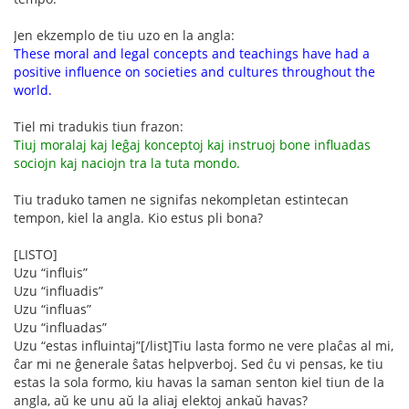
Jen ekzemplo de tiu uzo en la angla:
These moral and legal concepts and teachings have had a
positive influence on societies and cultures throughout the
world.
Tiel mi tradukis tiun frazon:
Tiuj moralaj kaj leĝaj konceptoj kaj instruoj bone influadas
sociojn kaj naciojn tra la tuta mondo.
Tiu traduko tamen ne signifas nekompletan estintecan
tempon, kiel la angla. Kio estus pli bona?
[LISTO]
Uzu “influis”
Uzu “influadis”
Uzu “influas”
Uzu “influadas”
Uzu “estas influintaj”[/list]Tiu lasta formo ne vere plaĉas al mi,
ĉar mi ne ĝenerale ŝatas helpverboj. Sed ĉu vi pensas, ke tiu
estas la sola formo, kiu havas la saman senton kiel tiun de la
angla, aŭ ke unu aŭ la aliaj elektoj ankaŭ havas?