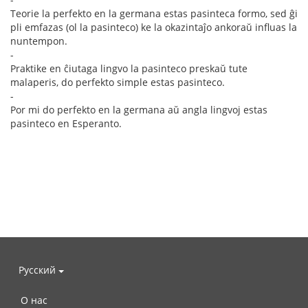
Teorie la perfekto en la germana estas pasinteca formo, sed ĝi
pli emfazas (ol la pasinteco) ke la okazintaĵo ankoraŭ influas la
nuntempon.
-
Praktike en ĉiutaga lingvo la pasinteco preskaŭ tute
malaperis, do perfekto simple estas pasinteco.
-
Por mi do perfekto en la germana aŭ angla lingvoj estas
pasinteco en Esperanto.
Русский
О нас