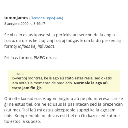
tommjames
(
Показать профиль
)
8 августа 2009 г., 8:46:17
Se vi celo estas konservi la perfekivtan sencon de la angla
frazo, mi dirus ke ĉiuj viaj frazoj taŭgas krom la du prezencaj
formoj
influas
kaj
influadas
.
Pri la
is
formoj, PMEG diras:
PMEG:
IS-verboj montras, ke la ago aŭ stato estas reala, sed okazis
iam antaŭ la momento de parolado.
Normale la ago aŭ
stato jam finiĝis.
Oni ofte konsideras
is
agon finiĝinta aŭ ne plu interesa, ĉar se
ĝi ne estus tiel, oni ne eĉ uzus la pasintecan sed la prezencan
(kutime). Tial laŭ mi estus akcepteble supozi ke la ago jam
finis. Kompreneble ne devas esti tiel en ĉiu kazo, sed kutime
tio estos la supozo.