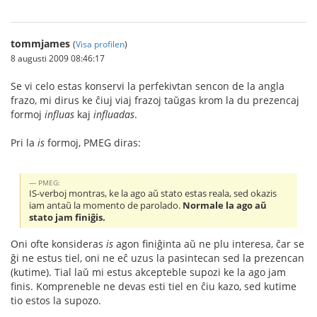
tommjames
(
Visa profilen
)
8 augusti 2009 08:46:17
Se vi celo estas konservi la perfekivtan sencon de la angla
frazo, mi dirus ke ĉiuj viaj frazoj taŭgas krom la du prezencaj
formoj
influas
kaj
influadas
.
Pri la
is
formoj, PMEG diras:
PMEG:
IS-verboj montras, ke la ago aŭ stato estas reala, sed okazis
iam antaŭ la momento de parolado.
Normale la ago aŭ
stato jam finiĝis.
Oni ofte konsideras
is
agon finiĝinta aŭ ne plu interesa, ĉar se
ĝi ne estus tiel, oni ne eĉ uzus la pasintecan sed la prezencan
(kutime). Tial laŭ mi estus akcepteble supozi ke la ago jam
finis. Kompreneble ne devas esti tiel en ĉiu kazo, sed kutime
tio estos la supozo.