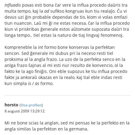
Influadis
povas esti bona ĉar vere la influa procedo daŭris tra
multa tempo, kaj la
ad
sufikso kongruas kun tiu realaĵo. Ĉu vi
devus uzi ĝin probable dependas de tio, kiom vi volas emfazi
tiun nuancon. Laŭ mi ĝi ne estas necesa, ĉar la influa procedo
kiun vi priskribas ĝenerale estos aŭtomate supozata daŭri tra
longa tempo.. tiel estas la naturo de tiaj lingvaj fenomenoj.
Kompreneble la
int
formo bone konservas la perfektan
sencon. Sed ĝenerale mi dubus pri la neceso resti tiel
proksima al la angla frazo. La uzo de la perfekta senco en la
anlga frazo ŝajnas al mi esti nur rezulto de konvencio, ol la
fakto ke la ago finiĝis. Oni eble supozus ke tiu influa procedo
fakte ja ankoraŭ okazas en la realo, kaj tial eble indas resti
kun simpla
is / as
formo.
horsto
(
Visa profilen
)
8 augusti 2009 13:29:12
Mi ne bone scias la anglan, sed mi pensas ke la perfekto en la
angla similas la perfekton en la germana.
-