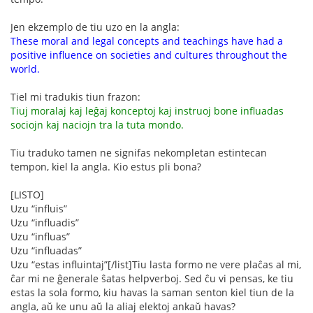
Jen ekzemplo de tiu uzo en la angla:
These moral and legal concepts and teachings have had a
positive influence on societies and cultures throughout the
world.
Tiel mi tradukis tiun frazon:
Tiuj moralaj kaj leĝaj konceptoj kaj instruoj bone influadas
sociojn kaj naciojn tra la tuta mondo.
Tiu traduko tamen ne signifas nekompletan estintecan
tempon, kiel la angla. Kio estus pli bona?
[LISTO]
Uzu “influis”
Uzu “influadis”
Uzu “influas”
Uzu “influadas”
Uzu “estas influintaj”[/list]Tiu lasta formo ne vere plaĉas al mi,
ĉar mi ne ĝenerale ŝatas helpverboj. Sed ĉu vi pensas, ke tiu
estas la sola formo, kiu havas la saman senton kiel tiun de la
angla, aŭ ke unu aŭ la aliaj elektoj ankaŭ havas?