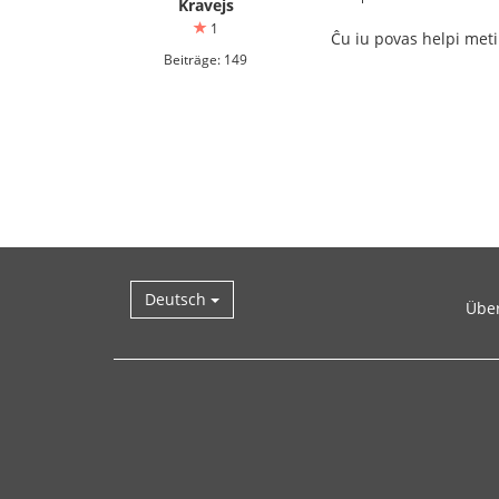
Kravejs
1
Ĉu iu povas helpi meti
Beiträge: 149
Deutsch
Übe