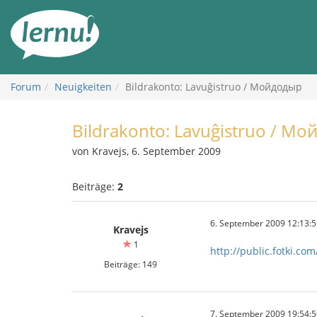
Zum
Inhalt
Forum
Neuigkeiten
Bildrakonto: Lavuĝistruo / Мойдодыр
Bildrakonto: Lavuĝistruo / М
von Kravejs, 6. September 2009
Beiträge:
2
6. September 2009 12:13:5
Kravejs
1
http://public.fotki.com
Beiträge: 149
7. September 2009 19:54:5