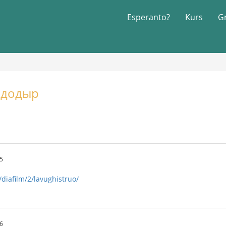
Esperanto?
Kurs
G
ойдодыр
5
/diafilm/2/lavughistruo/
6