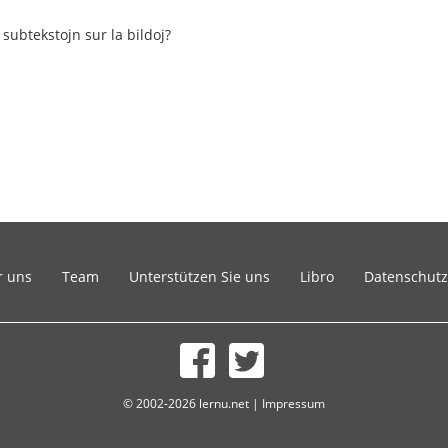
 subtekstojn sur la bildoj?
r uns
Team
Unterstützen Sie uns
Libro
Datenschutz
© 2002-2026 lernu.net |
Impressum