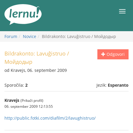
K
vsebini
Meni
Forum
Novice
Bildrakonto: Lavuĝistruo / Мойдодыр
Bildrakonto: Lavuĝistruo /
Odgovori
Мойдодыр
od Kravejs, 06. september 2009
Sporočila:
2
Jezik:
Esperanto
Kravejs
(Prikaži profil)
06. september 2009 12:13:55
http://public.fotki.com/diafilm/2/lavughistruo/