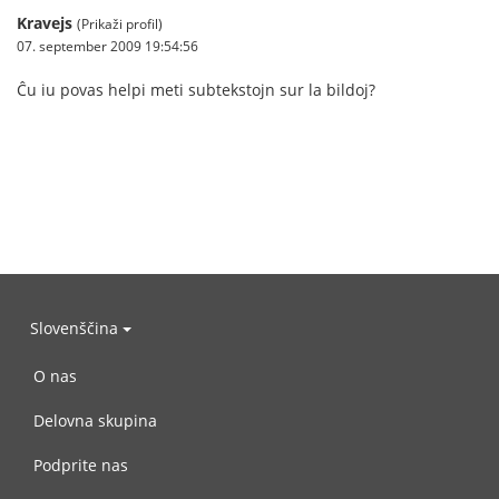
Kravejs
(Prikaži profil)
07. september 2009 19:54:56
Ĉu iu povas helpi meti subtekstojn sur la bildoj?
Slovenščina
O nas
Delovna skupina
Podprite nas