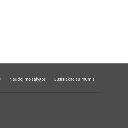
s
Naudojimo sąlygos
Susisiekite su mumis