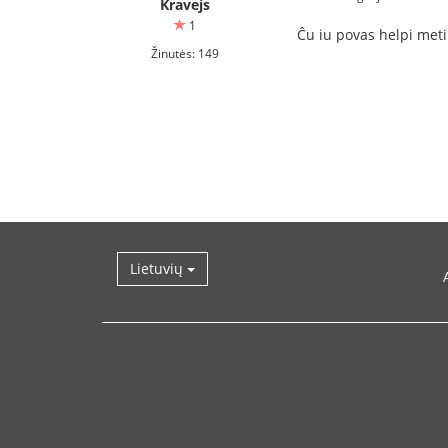
Kravejs
1
Ĉu iu povas helpi meti
Žinutės: 149
Lietuvių