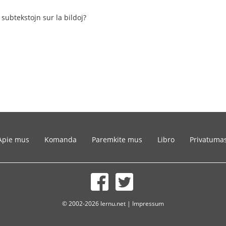
 subtekstojn sur la bildoj?
Apie mus
Komanda
Paremkite mus
Libro
Privatuma
© 2002-2026 lernu.net |
Impressum