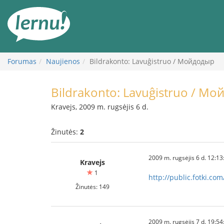
Į
turinį
Forumas
Naujienos
Bildrakonto: Lavuĝistruo / Мойдодыр
Bildrakonto: Lavuĝistruo / М
Kravejs, 2009 m. rugsėjis 6 d.
Žinutės:
2
2009 m. rugsėjis 6 d. 12:13
Kravejs
1
http://public.fotki.com
Žinutės: 149
2009 m. rugsėjis 7 d. 19:54