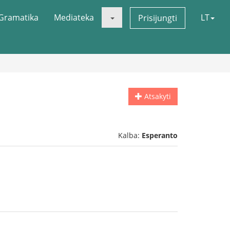
Gramatika
Mediateka
LT
Prisijungti
Atsakyti
Kalba:
Esperanto