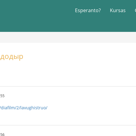
Esperanto?
Kursas
ойдодыр
:55
/diafilm/2/lavughistruo/
:56