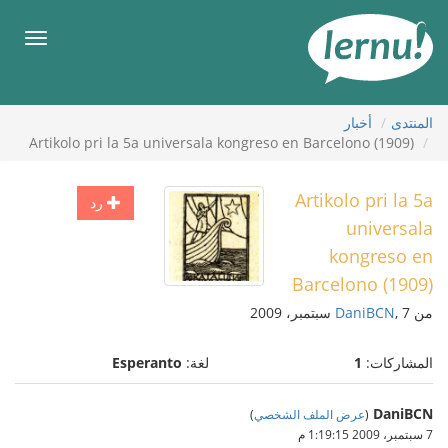
لى
لمحتويات
قائمة
طعام
المنتدى
أخبار
Artikolo pri la 5a universala kongreso en Barcelono (1909)
Artikolo pri la 5a
رد
universala
kongreso en
Barcelono (1909)
من
, 7 سبتمبر، 2009
DaniBCN
المشاركات:
1
لغة:
Esperanto
DaniBCN
(
عرض الملف الشخصي
)
7 سبتمبر، 2009 1:19:15 م