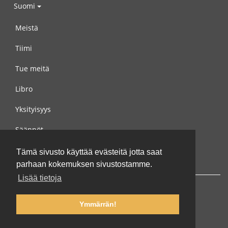
Suomi
Meistä
Tiimi
Tue meitä
Libro
Yksityisyys
Säännöt
Ota yhteyttä meihin
Tämä sivusto käyttää evästeitä jotta saat
parhaan kokemuksen sivustostamme.
Lisää tietoja
Ymmärrän!
© 2002-2026 lernu.net |
Impressum