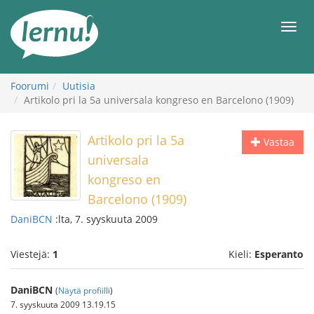
Tästä
sisältöön
Men
Foorumi
Uutisia
Artikolo pri la 5a universala kongreso en Barcelono (1909)
Artikolo pri la 5a
Vastaa
universala
kongreso en
Barcelono (1909)
DaniBCN
:lta, 7. syyskuuta 2009
Viestejä:
1
Kieli:
Esperanto
DaniBCN
(
Näytä profiilli
)
7. syyskuuta 2009 13.19.15