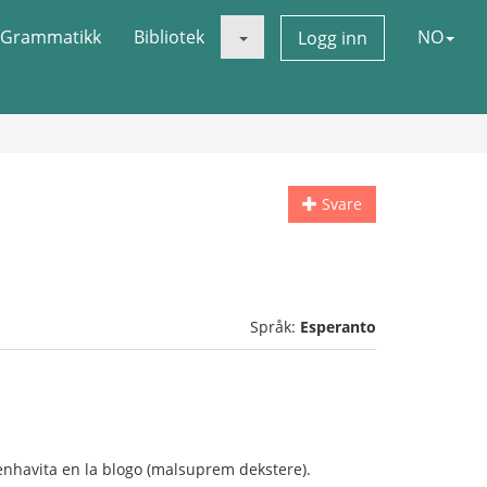
Grammatikk
Bibliotek
NO
Logg inn
Svare
Språk:
Esperanto
 enhavita en la blogo (malsuprem dekstere).