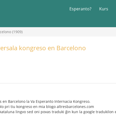
Esperanto?
Kurs
rcelono (1909)
iversala kongreso en Barcelono
is en Barcelono la Va Esperanto Internacia Kongreso.
olo pri tiu kongreso en mia blogo altresbarcelones.com
a kataluna lingvo sed oni povas traduki ĝin kun la google tradukilon