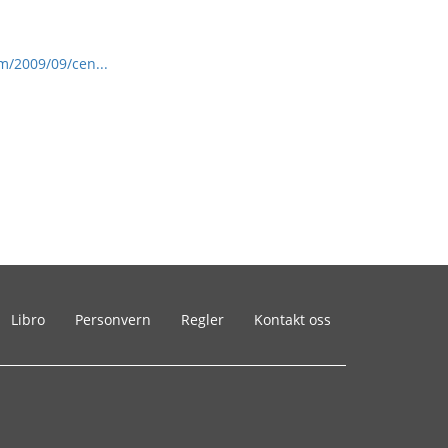
m/2009/09/cen...
Libro
Personvern
Regler
Kontakt oss