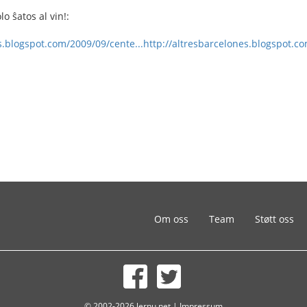
lo ŝatos al vin!:
s.blogspot.com/2009/09/cente...
http://altresbarcelones.blogspot.co
Om oss
Team
Støtt oss
© 2002-2026 lernu.net |
Impressum