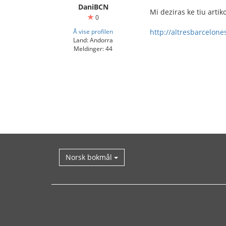
DaniBCN
Mi deziras ke tiu artiko
0
Å vise profilen
http://altresbarcelone
Land: Andorra
Meldinger: 44
Norsk bokmål