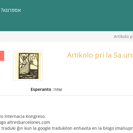
אספרנטו?
Artikolo 
Artikolo pri la 5a 
שפה:
Esperanto
to Internacia Kongreso.
logo altresbarcelones.com
as traduki ĝin kun la google tradukilon enhavita en la blogo (malsup