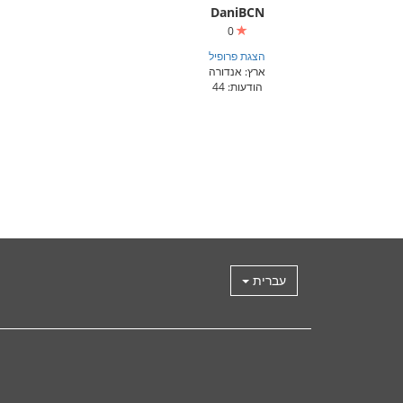
DaniBCN
0
הצגת פרופיל
ארץ: אנדורה
הודעות: 44
עברית