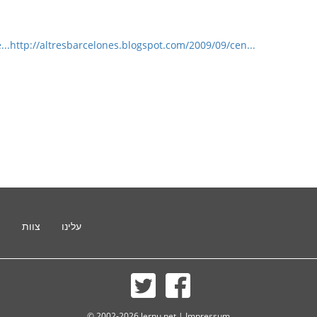
...
http://altresbarcelones.blogspot.com/2009/09/cen...
עלינו
צוות
ת
© 2002-2026 lernu.net |
Impressum