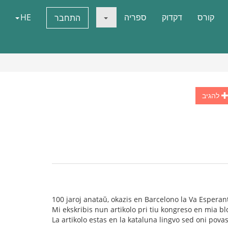
קורס
דקדוק
ספריה
HE
התחבר
להגיב
100 jaroj anataŭ, okazis en Barcelono la Va Esperan
Mi ekskribis nun artikolo pri tiu kongreso en mia b
La artikolo estas en la kataluna lingvo sed oni pov