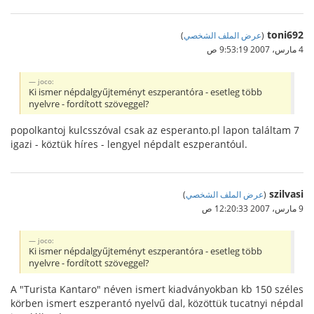
toni692
(
عرض الملف الشخصي
)
4 مارس، 2007 9:53:19 ص
joco:
Ki ismer népdalgyűjteményt eszperantóra - esetleg több
nyelvre - fordított szöveggel?
popolkantoj kulcsszóval csak az esperanto.pl lapon találtam 7
igazi - köztük híres - lengyel népdalt eszperantóul.
szilvasi
(
عرض الملف الشخصي
)
9 مارس، 2007 12:20:33 ص
joco:
Ki ismer népdalgyűjteményt eszperantóra - esetleg több
nyelvre - fordított szöveggel?
A "Turista Kantaro" néven ismert kiadványokban kb 150 széles
körben ismert eszperantó nyelvű dal, közöttük tucatnyi népdal