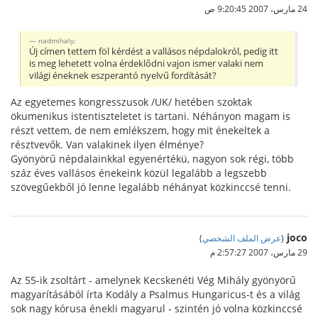
24 مارس، 2007 9:20:45 ص
nadmihaly:
Új címen tettem föl kérdést a vallásos népdalokról, pedig itt
is meg lehetett volna érdeklődni vajon ismer valaki nem
világi éneknek eszperantó nyelvű fordítását?
Az egyetemes kongresszusok /UK/ hetében szoktak
ökumenikus istentiszteletet is tartani. Néhányon magam is
részt vettem, de nem emlékszem, hogy mit énekeltek a
résztvevők. Van valakinek ilyen élménye?
Gyönyörű népdalainkkal egyenértékü, nagyon sok régi, több
száz éves vallásos énekeink közül legalább a legszebb
szövegűekből jó lenne legalább néhányat közkinccsé tenni.
joco
(
عرض الملف الشخصي
)
29 مارس، 2007 2:57:27 م
Az 55-ik zsoltárt - amelynek Kecskenéti Vég Mihály gyönyörű
magyarításából írta Kodály a Psalmus Hungaricus-t és a világ
sok nagy kórusa énekli magyarul - szintén jó volna közkinccsé