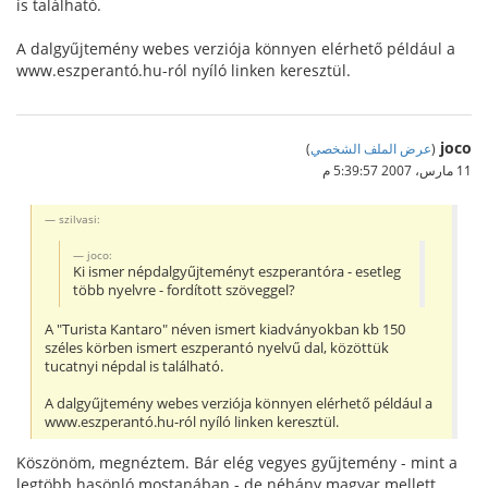
is található.
A dalgyűjtemény webes verziója könnyen elérhető például a
www.eszperantó.hu-ról nyíló linken keresztül.
joco
(
عرض الملف الشخصي
)
11 مارس، 2007 5:39:57 م
szilvasi:
joco:
Ki ismer népdalgyűjteményt eszperantóra - esetleg
több nyelvre - fordított szöveggel?
A "Turista Kantaro" néven ismert kiadványokban kb 150
széles körben ismert eszperantó nyelvű dal, közöttük
tucatnyi népdal is található.
A dalgyűjtemény webes verziója könnyen elérhető például a
www.eszperantó.hu-ról nyíló linken keresztül.
Köszönöm, megnéztem. Bár elég vegyes gyűjtemény - mint a
legtöbb hasönló mostanában - de néhány magyar mellett