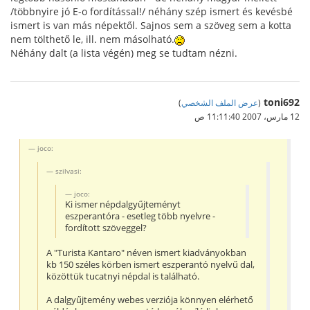
/többnyire jó E-o fordítással!/ néhány szép ismert és kevésbé
ismert is van más népektől. Sajnos sem a szöveg sem a kotta
nem tölthető le, ill. nem másolható.
Néhány dalt (a lista végén) meg se tudtam nézni.
toni692
(
عرض الملف الشخصي
)
12 مارس، 2007 11:11:40 ص
joco:
szilvasi:
joco:
Ki ismer népdalgyűjteményt
eszperantóra - esetleg több nyelvre -
fordított szöveggel?
A "Turista Kantaro" néven ismert kiadványokban
kb 150 széles körben ismert eszperantó nyelvű dal,
közöttük tucatnyi népdal is található.
A dalgyűjtemény webes verziója könnyen elérhető