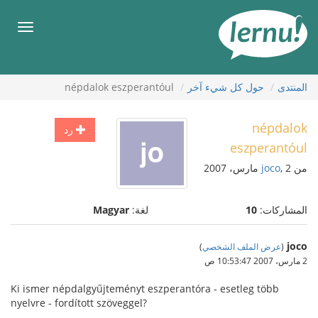
لى
لمحتويات
قائمة
طعام
المنتدى
حول كل شيء آخر
népdalok eszperantóul
népdalok
رد
eszperantóul
من
, 2 مارس، 2007
joco
المشاركات:
10
لغة:
Magyar
joco
(
عرض الملف الشخصي
)
2 مارس، 2007 10:53:47 ص
Ki ismer népdalgyűjteményt eszperantóra - esetleg több
nyelvre - fordított szöveggel?