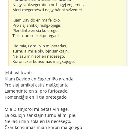
Nagy szükségemben ne hagyj engemet,
Mert megemészti nagy bánat szívemet.
Kiam Davido en malfelicxo,
Pro siaj amikoj malgxojegis,
Plendinte en sia kolerego,
Tiel li nun sole ekpetegadis.
Dio mia, Lord'! Vin mi petadas,
Turnu al mi la okulojn sanktajn.
Ne lasu min sol' en necesego,
Koron cxar konsumas malgxojego.
Jobb változat:
Kiam Davido en ĉagreniĝo granda
Pro siaj amikoj estis malĝojanta
Lamentinte en si pro furiozado,
Komenciĝis en li tia pretegado
Mia Disinjoro! mi petas Vin ege,
La okulojn sanktajn turnu al mi pie,
Ne lasu min sola en la necesego,
Ĉxar konsumas mian koron malĝojego