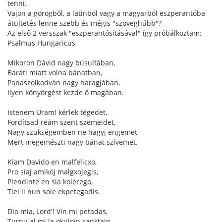
tenni.
Vajon a görögből, a latinból vagy a magyarból eszperantóba
átültetés lenne szebb és mégis "szöveghűbb"?
Az első 2 versszak "eszperantósításával" így próbálkoztam:
Psalmus Hungaricus
Mikoron Dávid nagy búsultában,
Baráti miatt volna bánatban,
Panaszolkodván nagy haragjában,
Ilyen könyörgést kezde ő magában.
Istenem Uram! kérlek tégedet,
Fordítsad reám szent szemeidet,
Nagy szükségemben ne hagyj engemet,
Mert megemészti nagy bánat szívemet.
Kiam Davido en malfelicxo,
Pro siaj amikoj malgxojegis,
Plendinte en sia kolerego,
Tiel li nun sole ekpetegadis.
Dio mia, Lord'! Vin mi petadas,
Turnu al mi la okulojn sanktajn.