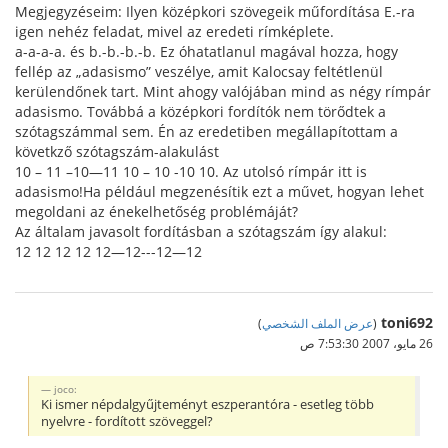
Megjegyzéseim: Ilyen középkori szövegeik műfordítása E.-ra
igen nehéz feladat, mivel az eredeti rímképlete.
a-a-a-a. és b.-b.-b.-b. Ez óhatatlanul magával hozza, hogy
fellép az „adasismo” veszélye, amit Kalocsay feltétlenül
kerülendőnek tart. Mint ahogy valójában mind as négy rímpár
adasismo. Továbbá a középkori fordítók nem törődtek a
szótagszámmal sem. Én az eredetiben megállapítottam a
követkző szótagszám-alakulást
10 – 11 –10—11 10 – 10 -10 10. Az utolsó rímpár itt is
adasismo!Ha például megzenésítik ezt a művet, hogyan lehet
megoldani az énekelhetőség problémáját?
Az általam javasolt fordításban a szótagszám így alakul:
12 12 12 12 12—12---12—12
toni692
(
عرض الملف الشخصي
)
26 مايو، 2007 7:53:30 ص
joco:
Ki ismer népdalgyűjteményt eszperantóra - esetleg több
nyelvre - fordított szöveggel?