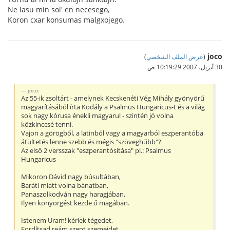
Ne lasu min sol' en necesego,
Koron cxar konsumas malgxojego.
joco
(
عرض الملف الشخصي
)
30 أبريل، 2007 10:19:29 ص
joco:
Az 55-ik zsoltárt - amelynek Kecskenéti Vég Mihály gyönyörű
magyarításából írta Kodály a Psalmus Hungaricus-t és a világ
sok nagy kórusa énekli magyarul - szintén jó volna
közkinccsé tenni.
Vajon a görögből, a latinból vagy a magyarból eszperantóba
átültetés lenne szebb és mégis "szöveghűbb"?
Az első 2 versszak "eszperantósítása" pl.: Psalmus
Hungaricus
Mikoron Dávid nagy búsultában,
Baráti miatt volna bánatban,
Panaszolkodván nagy haragjában,
Ilyen könyörgést kezde ő magában.
Istenem Uram! kérlek tégedet,
Fordítsad reám szent szemeidet,