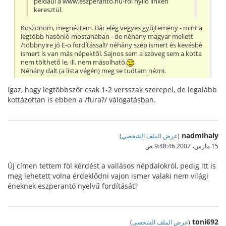
például a www.eszperantó.hu-ról nyíló linken
keresztül.
Köszönöm, megnéztem. Bár elég vegyes gyűjtemény - mint a
legtöbb hasönló mostanában - de néhány magyar mellett
/többnyire jó E-o fordítással!/ néhány szép ismert és kevésbé
ismert is van más népektől. Sajnos sem a szöveg sem a kotta
nem tölthető le, ill. nem másolható.
Néhány dalt (a lista végén) meg se tudtam nézni.
Igaz, hogy legtöbbször csak 1-2 versszak szerepel, de legalább
kottázottan is ebben a /fura?/ válogatásban.
nadmihaly
(
عرض الملف الشخصي
)
15 مارس، 2007 9:48:46 ص
Új címen tettem föl kérdést a vallásos népdalokról, pedig itt is
meg lehetett volna érdeklődni vajon ismer valaki nem világi
éneknek eszperantó nyelvű fordítását?
toni692
(
عرض الملف الشخصي
)