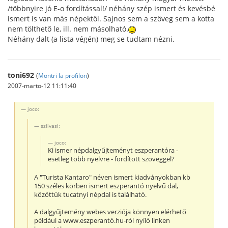
/többnyire jó E-o fordítással!/ néhány szép ismert és kevésbé
ismert is van más népektől. Sajnos sem a szöveg sem a kotta
nem tölthető le, ill. nem másolható.
Néhány dalt (a lista végén) meg se tudtam nézni.
toni692
(
Montri la profilon
)
2007-marto-12 11:11:40
joco:
szilvasi:
joco:
Ki ismer népdalgyűjteményt eszperantóra -
esetleg több nyelvre - fordított szöveggel?
A "Turista Kantaro" néven ismert kiadványokban kb
150 széles körben ismert eszperantó nyelvű dal,
közöttük tucatnyi népdal is található.
A dalgyűjtemény webes verziója könnyen elérhető
például a www.eszperantó.hu-ról nyíló linken