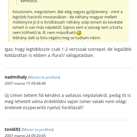
keresztül.
Köszönöm, megnéztem. Bár elég vegyes gyűjtemény - mint a
legtöbb hasönló mostanában - de néhány magyar mellett
/többnyire jó E-o fordítással!/ néhány szép ismert és kevésbé
ismert is van más népektől. Sajnos sem a szöveg sem a kotta
nem tölthető le, ill. nem másolható.
Néhány dalt (a lista végén) meg se tudtam nézni.
Igaz, hogy legtöbbször csak 1-2 versszak szerepel, de legalább
kottázottan is ebben a /fura?/ válogatásban.
nadmihaly
(
Montri la profilon
)
2007-marto-15 09:48:46
Új címen tettem föl kérdést a vallásos népdalokról, pedig itt is
meg lehetett volna érdeklődni vajon ismer valaki nem világi
éneknek eszperantó nyelvű fordítását?
toni692
(
Montri la profilon
)
2007-marto-24 09:20:45