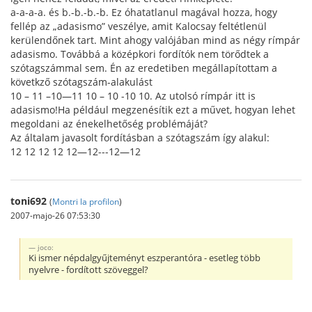
a-a-a-a. és b.-b.-b.-b. Ez óhatatlanul magával hozza, hogy
fellép az „adasismo” veszélye, amit Kalocsay feltétlenül
kerülendőnek tart. Mint ahogy valójában mind as négy rímpár
adasismo. Továbbá a középkori fordítók nem törődtek a
szótagszámmal sem. Én az eredetiben megállapítottam a
követkző szótagszám-alakulást
10 – 11 –10—11 10 – 10 -10 10. Az utolsó rímpár itt is
adasismo!Ha például megzenésítik ezt a művet, hogyan lehet
megoldani az énekelhetőség problémáját?
Az általam javasolt fordításban a szótagszám így alakul:
12 12 12 12 12—12---12—12
toni692
(
Montri la profilon
)
2007-majo-26 07:53:30
joco:
Ki ismer népdalgyűjteményt eszperantóra - esetleg több
nyelvre - fordított szöveggel?