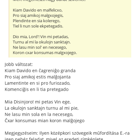
Kiam Davido en malfelicxo,
Pro siaj amikoj malgxojegis,
Plendinte en sia kolerego,
Tiel li nun sole ekpetegadis.
Dio mia, Lord'! Vin mi petadas,
Turnu al mi la okulojn sanktajn.
Ne lasu min sol' en necesego,
Koron cxar konsumas malgxojego.
Jobb változat:
Kiam Davido en ĉagreniĝo granda
Pro siaj amikoj estis malĝojanta
Lamentinte en si pro furiozado,
Komenciĝis en li tia pretegado
Mia Disinjoro! mi petas Vin ege,
La okulojn sanktajn turnu al mi pie,
Ne lasu min sola en la necesego,
Ĉxar konsumas mian koron malĝojego
Megjegyzéseim: Ilyen középkori szövegeik műfordítása E.-ra
igen nehéz feladat, mivel az eredeti rímképlete.