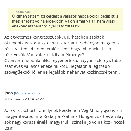
nadmihaly:
Új címen tettem föl kérdést a vallásos népdalokról, pedig itt is
meg lehetett volna érdeklődni vajon ismer valaki nem világi
éneknek eszperantó nyelvű fordítását?
Az egyetemes kongresszusok /UK/ hetében szoktak
ökumenikus istentiszteletet is tartani. Néhányon magam is
részt vettem, de nem emlékszem, hogy mit énekeltek a
résztvevők. Van valakinek ilyen élménye?
Gyönyörű népdalainkkal egyenértékü, nagyon sok régi, több
száz éves vallásos énekeink közül legalább a legszebb
szövegűekből jó lenne legalább néhányat közkinccsé tenni.
joco
(
Montri la profilon
)
2007-marto-29 14:57:27
Az 55-ik zsoltárt - amelynek Kecskenéti Vég Mihály gyönyörű
magyarításából írta Kodály a Psalmus Hungaricus-t és a világ
sok nagy kórusa énekli magyarul - szintén jó volna közkinccsé
tenni.