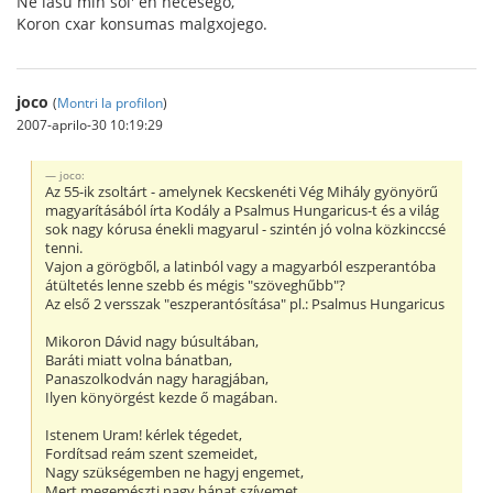
Ne lasu min sol' en necesego,
Koron cxar konsumas malgxojego.
joco
(
Montri la profilon
)
2007-aprilo-30 10:19:29
joco:
Az 55-ik zsoltárt - amelynek Kecskenéti Vég Mihály gyönyörű
magyarításából írta Kodály a Psalmus Hungaricus-t és a világ
sok nagy kórusa énekli magyarul - szintén jó volna közkinccsé
tenni.
Vajon a görögből, a latinból vagy a magyarból eszperantóba
átültetés lenne szebb és mégis "szöveghűbb"?
Az első 2 versszak "eszperantósítása" pl.: Psalmus Hungaricus
Mikoron Dávid nagy búsultában,
Baráti miatt volna bánatban,
Panaszolkodván nagy haragjában,
Ilyen könyörgést kezde ő magában.
Istenem Uram! kérlek tégedet,
Fordítsad reám szent szemeidet,
Nagy szükségemben ne hagyj engemet,
Mert megemészti nagy bánat szívemet.