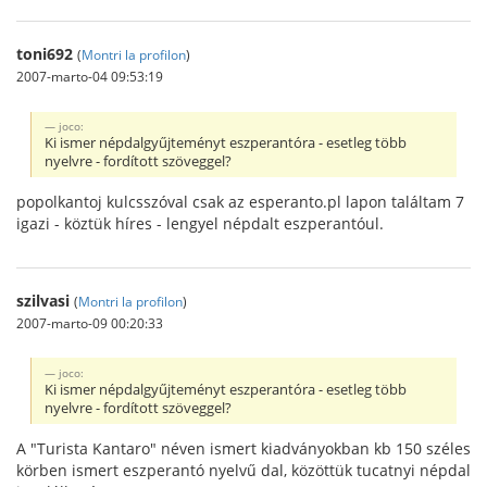
toni692
(
Montri la profilon
)
2007-marto-04 09:53:19
joco:
Ki ismer népdalgyűjteményt eszperantóra - esetleg több
nyelvre - fordított szöveggel?
popolkantoj kulcsszóval csak az esperanto.pl lapon találtam 7
igazi - köztük híres - lengyel népdalt eszperantóul.
szilvasi
(
Montri la profilon
)
2007-marto-09 00:20:33
joco:
Ki ismer népdalgyűjteményt eszperantóra - esetleg több
nyelvre - fordított szöveggel?
A "Turista Kantaro" néven ismert kiadványokban kb 150 széles
körben ismert eszperantó nyelvű dal, közöttük tucatnyi népdal