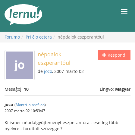
Al
la
Men
enhavo
Forumo
Pri ĉio cetera
népdalok eszperantóul
népdalok
Respondi
eszperantóul
de
joco
, 2007-marto-02
Mesaĝoj:
10
Lingvo:
Magyar
joco
(
Montri la profilon
)
2007-marto-02 10:53:47
Ki ismer népdalgyűjteményt eszperantóra - esetleg több
nyelvre - fordított szöveggel?