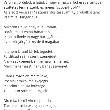
Vajon a görögből, a latinból vagy a magyarból eszperantóba
átültetés lenne szebb és mégis "szöveghűbb"?
Az első 2 versszak "eszperantósításával" így próbálkoztam:
Psalmus Hungaricus
Mikoron Dávid nagy búsultában,
Baráti miatt volna bánatban,
Panaszolkodván nagy haragjában,
Ilyen könyörgést kezde ő magában.
Istenem Uram! kérlek tégedet,
Fordítsad reám szent szemeidet,
Nagy szükségemben ne hagyj engemet,
Mert megemészti nagy bánat szívemet.
Kiam Davido en malfelicxo,
Pro siaj amikoj malgxojegis,
Plendinte en sia kolerego,
Tiel li nun sole ekpetegadis.
Dio mia, Lord'! Vin mi petadas,
Turnu al mi la okulojn sanktajn.