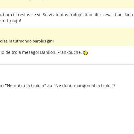
iam ili restas ĉe vi. Se vi atentas trolojn, tiam ili ricevas tion, kion i
ntu trolojn!
acilas, la tutmondo parolus ĝin !
lo de trola mesaĝo! Dankon, Frankouche.
iri "Ne nutru la trolojn" aŭ "Ne donu manĝon al la troloj"?