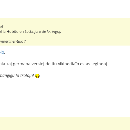
lo
?
el la Hobito en
La Sinjoro de la ringoj
.
impertinentulo
?
olo
.
tala kaj germana versioj de tiu vikipediaĵo estas legindaj.
manĝigu la trolojn!