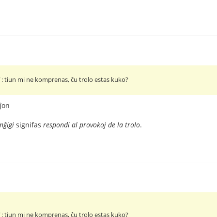
!
: tiun mi ne komprenas, ĉu trolo estas kuko?
ĵon
nĝigi
signifas
respondi al provokoj de la trolo
.
!
: tiun mi ne komprenas, ĉu trolo estas kuko?