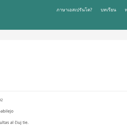
ภาษาเอสเปรันโต?
บทเรียน
02
babilejo
ltas al ĉiuj tie.