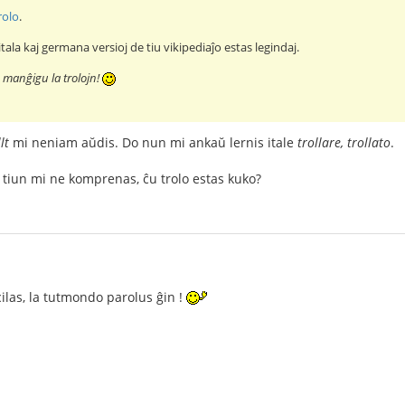
rolo
.
itala kaj germana versioj de tiu vikipediaĵo estas legindaj.
 manĝigu la trolojn!
lt
mi neniam aŭdis. Do nun mi ankaŭ lernis itale
trollare, trollato
.
 tiun mi ne komprenas, ĉu trolo estas kuko?
cilas, la tutmondo parolus ĝin !