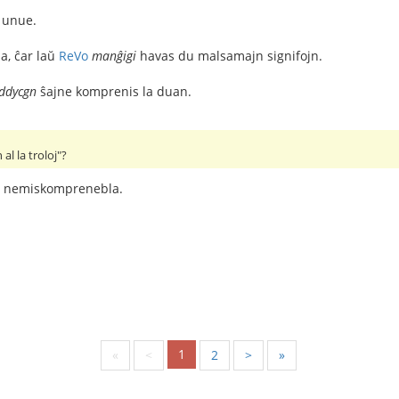
unue.
da, ĉar laŭ
ReVo
manĝigi
havas du malsamajn signifojn.
ddycgn
ŝajne komprenis la duan.
l la troloj"?
tas nemiskomprenebla.
1
«
<
2
>
»