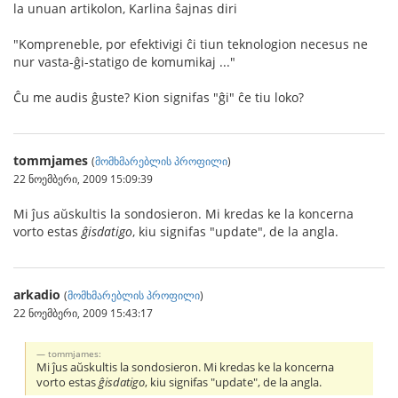
la unuan artikolon, Karlina ŝajnas diri
"Kompreneble, por efektivigi ĉi tiun teknologion necesus ne
nur vasta-ĝi-statigo de komumikaj ..."
Ĉu me audis ĝuste? Kion signifas "ĝi" ĉe tiu loko?
tommjames
(
მომხმარებლის პროფილი
)
22 ნოემბერი, 2009 15:09:39
Mi ĵus aŭskultis la sondosieron. Mi kredas ke la koncerna
vorto estas
ĝisdatigo
, kiu signifas "update", de la angla.
arkadio
(
მომხმარებლის პროფილი
)
22 ნოემბერი, 2009 15:43:17
tommjames:
Mi ĵus aŭskultis la sondosieron. Mi kredas ke la koncerna
vorto estas
ĝisdatigo
, kiu signifas "update", de la angla.