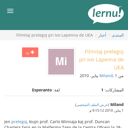
لى
لمحتويات
قائمة
طعام
المنتدى
أخبار
Filmitaj prelegoj pri Ivo Lapenna de UEA
Filmitaj prelegoj
رد
pri Ivo Lapenna de
UEA
من
, 1 يناير، 2010
Miland
المشاركات:
1
لغة:
Esperanto
Miland
(
عرض الملف الشخصي
)
1 يناير، 2010 9:15:12 م
Jen
prelegoj
, kiujn prof. Carlo Minnaja kaj prof. Duncan
Charters faris en la Malferma Tago de la Centra Oficejo la 28-