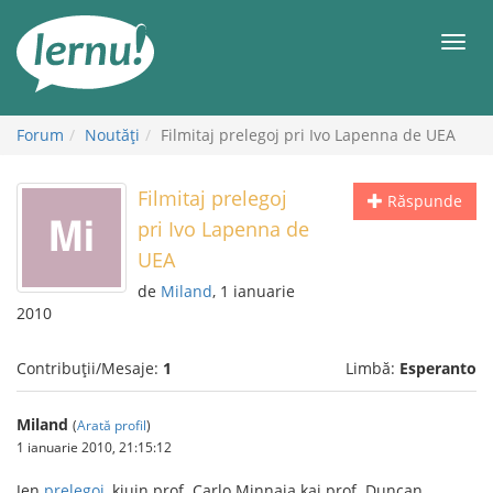
Mergi
la
Meni
conținut
Forum
Noutăţi
Filmitaj prelegoj pri Ivo Lapenna de UEA
Filmitaj prelegoj
Răspunde
pri Ivo Lapenna de
UEA
de
Miland
, 1 ianuarie
2010
Contribuții/Mesaje:
1
Limbă:
Esperanto
Miland
(
Arată profil
)
1 ianuarie 2010, 21:15:12
Jen
prelegoj
, kiujn prof. Carlo Minnaja kaj prof. Duncan