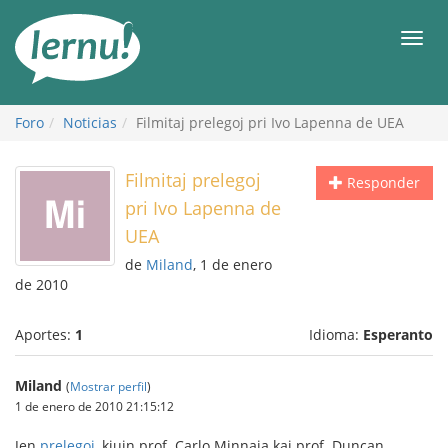
Contenido
Men
Foro
Noticias
Filmitaj prelegoj pri Ivo Lapenna de UEA
Filmitaj prelegoj
Responder
pri Ivo Lapenna de
UEA
de
Miland
, 1 de enero
de 2010
Aportes:
1
Idioma:
Esperanto
Miland
(
Mostrar perfil
)
1 de enero de 2010 21:15:12
Jen
prelegoj
, kiujn prof. Carlo Minnaja kaj prof. Duncan