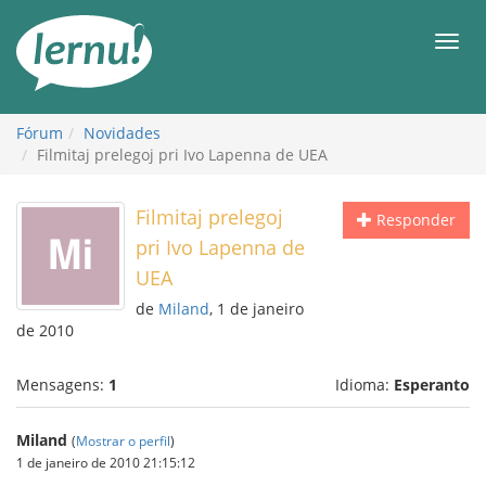
Ir
ao
Men
conteúdo
Fórum
Novidades
Filmitaj prelegoj pri Ivo Lapenna de UEA
Filmitaj prelegoj
Responder
pri Ivo Lapenna de
UEA
de
Miland
, 1 de janeiro
de 2010
Mensagens:
1
Idioma:
Esperanto
Miland
(
Mostrar o perfil
)
1 de janeiro de 2010 21:15:12