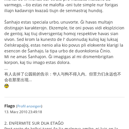
varmego, --tio estas ne malofta -oni tute simple nur forigas
iliajn kadavrojn kvazaŭ tiujn de senmastraj hundoj.
Ŝanhajo estas speciala urbo, unuvorte. Ĝi havas multajn
distingajn karakterojn. Ekzemple, tie oni povas vidi eksplzicion
de gentoj, kaj tiuj diversgentaj homoj respektive havas sian
vivon. Sed krom la kunesto de l' duonnudaj kulioj kaj luksaj
ĉielskrapaĵoj, estas nenio alia kio povus pli elokvente klarigi la
esencon de Ŝanhajo, la tipa urbo de duonkolonia Ĉinio.
Mi ne amas Ŝanhajon. Ĝi imagigas al mi dismembrigitan
korpon, kaj tiu imago estas dolora.
...
有人去掉了公园前的告示：华人与狗不得入内。但苦力们永远也不
会在那里出现...
Flago
(
Profil anzeigen
)
13. März 2010 23:49:18
2. ENFERMITE SUR DUA ETAĜO
Post resto de kelkaj tagoj ĉe lia malnova amiko, ni luis en la