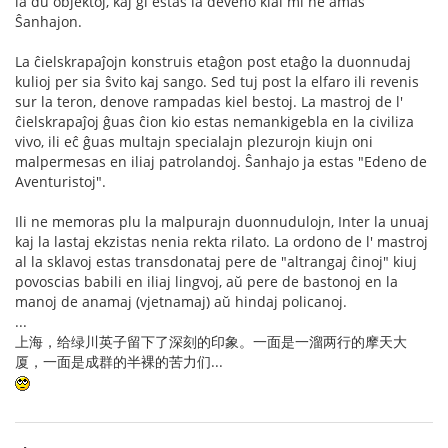
la du objektoj, kaj ĝi estas la deveno kial mi ne amas
Ŝanhajon.
La ĉielskrapaĵojn konstruis etaĝon post etaĝo la duonnudaj
kulioj per sia ŝvito kaj sango. Sed tuj post la elfaro ili revenis
sur la teron, denove rampadas kiel bestoj. La mastroj de l'
ĉielskrapaĵoj ĝuas ĉion kio estas nemankigebla en la civiliza
vivo, ili eĉ ĝuas multajn specialajn plezurojn kiujn oni
malpermesas en iliaj patrolandoj. Ŝanhajo ja estas "Edeno de
Aventuristoj".
Ili ne memoras plu la malpurajn duonnudulojn, Inter la unuaj
kaj la lastaj ekzistas nenia rekta rilato. La ordono de l' mastroj
al la sklavoj estas transdonataj pere de "altrangaj ĉinoj" kiuj
povoscias babili en iliaj lingvoj, aŭ pere de bastonoj en la
manoj de anamaj (vjetnamaj) aŭ hindaj policanoj.
...
上海，给绿川英子留下了深刻的印象。一面是一溜两行的摩天大
厦，一面是成群的半裸的苦力们...