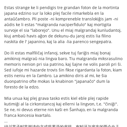
Estas strange ke li pendigis tre grandan foton de la mortinta
japana edzino sur la loko plej facile rimarkebla en la
antaŭĉambro. Pli poste -ni kompreneble translokiĝis jam -ni
aŭdis ke li estas "malgranda naciperfidulo" kaj mortigita
survoje el sia "laborejo". Unu el miaj malgrandaj kunludantoj,
kiuj ambaŭ havis aĝon de dekunu-du jaroj estis lia filino
naskita de l' japanino, kaj la alia -lia parenco sengepatra.
Do ili estas malfiliĉaj infanoj, sekve tuj fariĝis miaj bonaj
amikinoj malgraŭ nia lingva baro. Tiu malgranda miksrasulino
memoris nenion pri sia patrino, kaj ŝajne ne volis paroli pri ŝi.
Sed iufoje mi hazarde trovis ŝin fikse rigardanta la foton, kiam
estis neniu en la ĉambro. La amikino diris al mi, ke ŝia
duonpatrino ofte mokas la knabinon "japanaĉo" dum la
foresto de la edzo.
Mia unua kaj plej grava tasko estis kiel eble plej rapide
kutimiĝi al la cirkonstancoj kaj ellerni la lingvon, t.e. "ĉiniĝi".
Se ne, ni devus eterne nin kaŝi en Ŝanhajo, en la malgranda
franca koncesia kvartalo.
...
绿川英子时常阅读中文或世界语的书籍。有时还与房东的两个女儿