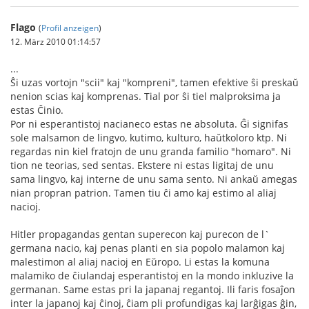
Flago
(
Profil anzeigen
)
12. März 2010 01:14:57
...
Ŝi uzas vortojn "scii" kaj "kompreni", tamen efektive ŝi preskaŭ
nenion scias kaj komprenas. Tial por ŝi tiel malproksima ja
estas Ĉinio.
Por ni esperantistoj nacianeco estas ne absoluta. Ĝi signifas
sole malsamon de lingvo, kutimo, kulturo, haŭtkoloro ktp. Ni
regardas nin kiel fratojn de unu granda familio "homaro". Ni
tion ne teorias, sed sentas. Ekstere ni estas ligitaj de unu
sama lingvo, kaj interne de unu sama sento. Ni ankaŭ amegas
nian propran patrion. Tamen tiu ĉi amo kaj estimo al aliaj
nacioj.
Hitler propagandas gentan superecon kaj purecon de l`
germana nacio, kaj penas planti en sia popolo malamon kaj
malestimon al aliaj nacioj en Eŭropo. Li estas la komuna
malamiko de ĉiulandaj esperantistoj en la mondo inkluzive la
germanan. Same estas pri la japanaj regantoj. Ili faris fosaĵon
inter la japanoj kaj ĉinoj, ĉiam pli profundigas kaj larĝigas ĝin,