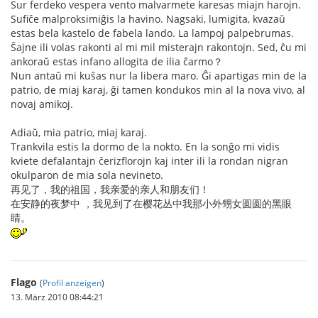
Sur ferdeko vespera vento malvarmete karesas miajn harojn.
Sufiĉe malproksimiĝis la havino. Nagsaki, lumigita, kvazaŭ
estas bela kastelo de fabela lando. La lampoj palpebrumas.
Ŝajne ili volas rakonti al mi mil misterajn rakontojn. Sed, ĉu mi
ankoraŭ estas infano allogita de ilia ĉarmo？
Nun antaŭ mi kuŝas nur la libera maro. Ĝi apartigas min de la
patrio, de miaj karaj, ĝi tamen kondukos min al la nova vivo, al
novaj amikoj.
Adiaŭ, mia patrio, miaj karaj.
Trankvila estis la dormo de la nokto. En la sonĝo mi vidis
kviete defalantajn ĉerizflorojn kaj inter ili la rondan nigran
okulparon de mia sola nevineto.
再见了，我的祖国，我亲爱的亲人和朋友们！
在安静的夜梦中 ，我见到了在樱花丛中我那小外甥女圆圆的黑眼
睛。
Flago
(
Profil anzeigen
)
13. März 2010 08:44:21