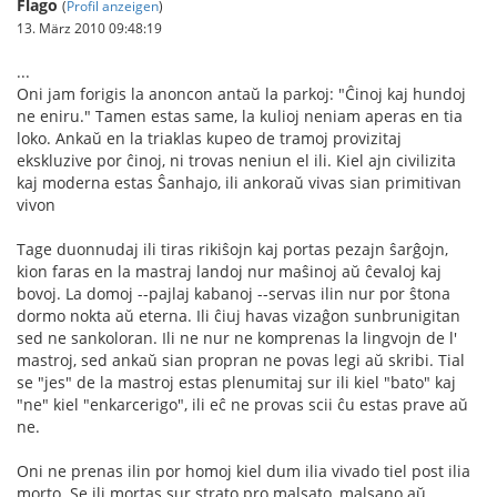
Flago
(
Profil anzeigen
)
13. März 2010 09:48:19
...
Oni jam forigis la anoncon antaŭ la parkoj: "Ĉinoj kaj hundoj
ne eniru." Tamen estas same, la kulioj neniam aperas en tia
loko. Ankaŭ en la triaklas kupeo de tramoj provizitaj
ekskluzive por ĉinoj, ni trovas neniun el ili. Kiel ajn civilizita
kaj moderna estas Ŝanhajo, ili ankoraŭ vivas sian primitivan
vivon
Tage duonnudaj ili tiras rikiŝojn kaj portas pezajn ŝarĝojn,
kion faras en la mastraj landoj nur maŝinoj aŭ ĉevaloj kaj
bovoj. La domoj --pajlaj kabanoj --servas ilin nur por ŝtona
dormo nokta aŭ eterna. Ili ĉiuj havas vizaĝon sunbrunigitan
sed ne sankoloran. Ili ne nur ne komprenas la lingvojn de l'
mastroj, sed ankaŭ sian propran ne povas legi aŭ skribi. Tial
se "jes" de la mastroj estas plenumitaj sur ili kiel "bato" kaj
"ne" kiel "enkarcerigo", ili eĉ ne provas scii ĉu estas prave aŭ
ne.
Oni ne prenas ilin por homoj kiel dum ilia vivado tiel post ilia
morto. Se ili mortas sur strato pro malsato, malsano aŭ