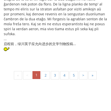
ĝardenon nek poton da floro. De la ligna planko de temp' al
tempo mi eliris sur la straton asfaltan por viziti amikojn aŭ
por promeni, kaj denove revenis en la sengustan duonluman
ĉambron de la dua etaĝo. Mi forgesis la agrablan senton de la
mola freŝa tero. Kaj se mi ne estus esperantisto kaj ne povus
spiri la verdan aeron, mia vivo tiama estus pli seka kaj pli
sufoka.
...
启程前，绿川英子应允向进步的文学刊物投稿...
1
«
<
2
3
4
5
>
»