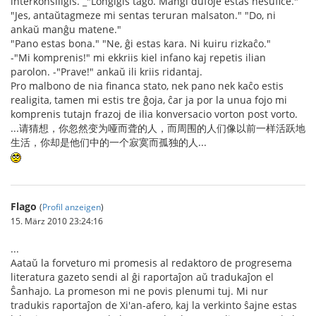
interkonsiliĝis. _"Longiĝis tago. Manĝi dufoje estas nesufiĉe."
"Jes, antaŭtagmeze mi sentas teruran malsaton." "Do, ni
ankaŭ manĝu matene."
"Pano estas bona." "Ne, ĝi estas kara. Ni kuiru rizkaĉo."
-"Mi komprenis!" mi ekkriis kiel infano kaj repetis ilian
parolon. -"Prave!" ankaŭ ili kriis ridantaj.
Pro malbono de nia financa stato, nek pano nek kaĉo estis
realigita, tamen mi estis tre ĝoja, ĉar ja por la unua fojo mi
komprenis tutajn frazoj de ilia konversacio vorton post vorto.
...请猜想，你忽然变为哑而聋的人，而周围的人们像以前一样活跃地
生活，你却是他们中的一个寂寞而孤独的人...
Flago
(
Profil anzeigen
)
15. März 2010 23:24:16
...
Aataŭ la forveturo mi promesis al redaktoro de progresema
literatura gazeto sendi al ĝi raportaĵon aŭ tradukaĵon el
Ŝanhajo. La promeson mi ne povis plenumi tuj. Mi nur
tradukis raportaĵon de Xi'an-afero, kaj la verkinto ŝajne estas