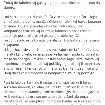
frititaj de faboleo kaj gustigitaj per salo, iufoje kun pecetoj da
viando.
Oni ŝerce nomis L "la plej feliĉa viro en la mond", ĉar li loĝas
en eŭropstila domo, manĝas ĉinan kuiraĵon kaj havas japanan
edzinon. Ho, kiel pseŭdaj estas liaj tri trezoroj. Tiu
kompatinda feliĉulo kaj la amiko laboris en nove fondita
eldonejo por broŝuroj pri aktualaj problemoj. Ĝia
respondeculo estis konata ĵurnalisto J, kiu lastatempe revenis
el Japanio.
Li kaj L hazarde veturis en la sama kajuto de la ŝipo. Li estas
malalta kaj diketa, kaj impresas ke lia malgranda korpo estas
maso da energio. Efektive li estas homo saĝa, lerta, elasta kaj
rapidmova. Kvankam laŭ liaj publikigitaj artikoloj li apartenas
al progresema tendenco, oni ne scias klar lian ideon kaj aĝon.
Unuj diras ke li simpatias la Kompartion, kaj aliaj perfekte
male.
Post la falo de Ŝanhajo li restas tie.Iuj opinias ke li faras
sekretan laboron, kaj aliaj insultas ke li jam de frue havis
rilaton kun la malamikoj. Fine ni informiĝis de japana gazeto,
ke li partoprenis gravan postenon de la Ŝanhaja pupa
registaro.Kaj eĉ nun pluraj homoj ne kredas ke li estas simpla