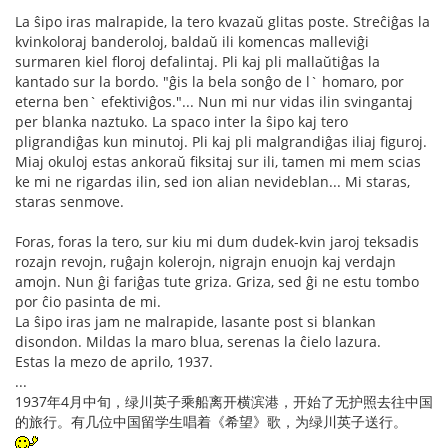
La ŝipo iras malrapide, la tero kvazaŭ glitas poste. Streĉiĝas la
kvinkoloraj banderoloj, baldaŭ ili komencas malleviĝi
surmaren kiel floroj defalintaj. Pli kaj pli mallaŭtiĝas la
kantado sur la bordo. "ĝis la bela sonĝo de l` homaro, por
eterna ben` efektiviĝos."... Nun mi nur vidas ilin svingantaj
per blanka naztuko. La spaco inter la ŝipo kaj tero
pligrandiĝas kun minutoj. Pli kaj pli malgrandiĝas iliaj figuroj.
Miaj okuloj estas ankoraŭ fiksitaj sur ili, tamen mi mem scias
ke mi ne rigardas ilin, sed ion alian nevideblan... Mi staras,
staras senmove.
Foras, foras la tero, sur kiu mi dum dudek-kvin jaroj teksadis
rozajn revojn, ruĝajn kolerojn, nigrajn enuojn kaj verdajn
amojn. Nun ĝi fariĝas tute griza. Griza, sed ĝi ne estu tombo
por ĉio pasinta de mi.
La ŝipo iras jam ne malrapide, lasante post si blankan
disondon. Mildas la maro blua, serenas la ĉielo lazura.
Estas la mezo de aprilo, 1937.
...
1937年4月中旬，绿川英子乘船离开横滨港，开始了无护照去往中国
的旅行。有几位中国留学生唱着《希望》歌，为绿川英子送行。