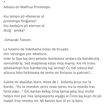
*
Adiaŭo en Malfrua Printempo
Kiu tempo pli efemeras ol
printempo finiĝanta?
Kiu bedaŭro pli eternas ol
disiĝ` amika?
-Simazaki Tooson-
La haveno de Yokohama bolas de bruado.
Oni sonorigas por ekveturo.
Inter la ŝipo kaj tero petolas kvinkolora ondaro da banderoloj
sennombraj. Sed malplenaj estas miaj manoj. Kie mi trovu
adiaŭantojn kun banderoloj kaj larmoj? Ĉu tiel soleca kiel
aŭtuna folio forblovata de vento mi forlasas la patrion?...
Subite mi ekaŭdas klare, meze de l` bolanta bruo sur la
bordo: -"En la mondon venis nova sento, tra la mondo iras
forta voko..." Ĝin kantas kelkaj ĉinaj kamaradoj, kiuj multe
helpis min por mia senpasporta vojaĝo al Ĉinio kaj kiujn mi pli
malpli frue revidos tie. Mi kantas kun ili en la koro.