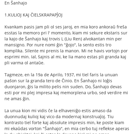
En Ŝanhajo
1.KULIOJ KAJ ĈIELSKRAPAPĴOJ
Kvankam pasis jam pli ol ses jaroj, en mia koro ankoraŭ freŝa
esstas la memoro pri l' momento, kiam mi sekure ekstaris sur
la kajo de Ŝanhajo kaj trovis L (Liu Ren) alvokantan min per
mansigno. Por nure nomi ĝin "ĝojo", la sento estis tro
komplika. Silente mi prenis la manon. Mi ne havis vortojn por
esprimi min. Ial, ŝajnis al mi, ke lia mano estas pli granda kaj
pli varma ol antaŭe.
Tagmeze, en la 19a de Aprilo, 1937, mi tiel faris la unuan
paŝon sur la granda tero de Ĉinio. En Ŝanhajo ni loĝis
duonjaron, ĝis la milito pelis nin suden. Do, Ŝanhajo devas
esti por mi plej impresa kaj memorplena urbo, sed verdire mi
ne amas ĝin.
La unua kion mi vidis ĉe la elhaveniĝo estis amaso da
duonnudaj kulioj kaj vico da modernaj konstruaĵoj. Tiu
kontrasto tiel forte kaj absolute impresis min, ke poste kiam
mi ekaŭdas vorton "Ŝanhajo", en mia cerbo tuj reflekse aperas