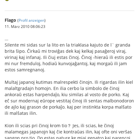
Flago
(
Profil anzeigen
)
11. März 2010 08:06:23
...
Silente mi sidas sur la lito en la triaklasa kajuto de l` granda
brita ŝipo. Ĉirkaŭ mi troviĝas dek kaj kelkaj pasaĝeroj viraj,
virinaj kaj infanaj. Ili ĉiuj estas ĉinoj. Ĉinoj -hieraŭ ili estis por
mi nur fremduloj, hodiaŭ kunvojaĝantoj, kaj morgaŭ ili jam
estos samregnanoj.
Multaj japanoj kutimas malrespekti ĉinojn. Ili rigardas ilin kiel
malaltgradajn homojn. En ilia cerbo la simbolo de ĉinoj
ankoraŭ estas harpendaĵo, kiu similas al vosto de porko. Kaj
eĉ sur modernaj eŭrope vestitaj ĉinoj ili sentas malbonodoron
de ajlo kaj grason de porkaĵo. kaj per instinkta korpa malŝato
ili malŝatas ilin.
Kion ili scias pri ĉinoj krom tio？ Jes, ili scias, ke ĉinoj
malamegas japanojn kaj ĉie kontraŭas ilin, kaj ofte oni verŝas
sangon pro tio. Do estas nature ke miaj gepatro kaj parencoj