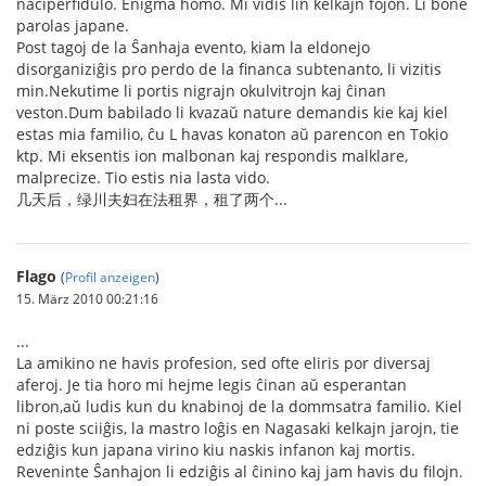
naciperfidulo. Enigma homo. Mi vidis lin kelkajn fojon. Li bone
parolas japane.
Post tagoj de la Ŝanhaja evento, kiam la eldonejo
disorganiziĝis pro perdo de la financa subtenanto, li vizitis
min.Nekutime li portis nigrajn okulvitrojn kaj ĉinan
veston.Dum babilado li kvazaŭ nature demandis kie kaj kiel
estas mia familio, ĉu L havas konaton aŭ parencon en Tokio
ktp. Mi eksentis ion malbonan kaj respondis malklare,
malprecize. Tio estis nia lasta vido.
几天后，绿川夫妇在法租界，租了两个...
Flago
(
Profil anzeigen
)
15. März 2010 00:21:16
...
La amikino ne havis profesion, sed ofte eliris por diversaj
aferoj. Je tia horo mi hejme legis ĉinan aŭ esperantan
libron,aŭ ludis kun du knabinoj de la dommsatra familio. Kiel
ni poste sciiĝis, la mastro loĝis en Nagasaki kelkajn jarojn, tie
edziĝis kun japana virino kiu naskis infanon kaj mortis.
Reveninte Ŝanhajon li edziĝis al ĉinino kaj jam havis du filojn.