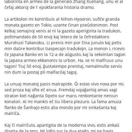
laborinta en armeo de la generalo Zhang Xueliang, unu el al
ĉefaj aktoroj de l' epokfaranta historia dramo.
La artikolon mi kontribuis al Nihon-Hyooron, sufiĉe granda
monata gazeto en Tokio, uzante ĉinan pseŭdonimon. Post
kelkaj semajnoj venis al ni la gazeto aperiginta la tradukon,
poŝtmandato de 50 enoj kaj letero de la ĉefredaktoro
Murohusi Takanobu. Li prenis min por ĉina junulo kaj petis
min daŭre kontribui tiaspecajn tradukojn. La monon L ricevis
ĉe Japana Banko en la 12-a de aŭgusto, kaj la sekvintan tagon
la japana armeo ekkanonis la urbon. Ha, se ni malfruus unu
tagon! Tiuj 50 enoj, ĝustatempe prenitaj, nemalmulte servis
nin dum la postaj pli malfacilaj tagoj.
La unuaj monatoj pasis malrapide. Ĝi estas vivo nova por mi,
sed proza kaj ofte eĉ enua. Fremdaj vojaĝantoj amas vagi
straton kiel naĝanta ŝipeto sur maro, renkontante neniun
konaton. Al mi mankis eĉ tiu libera plezuro. La fama amuza
flanko de Ŝanhajo estis alia mondo por mi sinkaŝanta kaj
malriĉa.
Kaj ĉi malriĉulo, apartigita de la moderna vivo, estis ankaŭ
disgita de la tero. Mi loĝis sur la dua etaĝo, mi ne havis