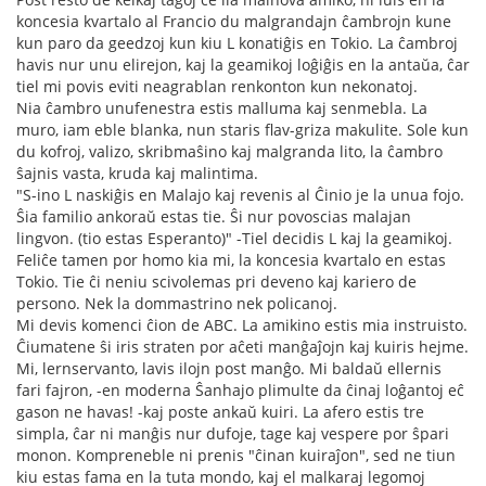
koncesia kvartalo al Francio du malgrandajn ĉambrojn kune
kun paro da geedzoj kun kiu L konatiĝis en Tokio. La ĉambroj
havis nur unu elirejon, kaj la geamikoj loĝiĝis en la antaŭa, ĉar
tiel mi povis eviti neagrablan renkonton kun nekonatoj.
Nia ĉambro unufenestra estis malluma kaj senmebla. La
muro, iam eble blanka, nun staris flav-griza makulite. Sole kun
du kofroj, valizo, skribmaŝino kaj malgranda lito, la ĉambro
ŝajnis vasta, kruda kaj malintima.
"S-ino L naskiĝis en Malajo kaj revenis al Ĉinio je la unua fojo.
Ŝia familio ankoraŭ estas tie. Ŝi nur povoscias malajan
lingvon. (tio estas Esperanto)" -Tiel decidis L kaj la geamikoj.
Feliĉe tamen por homo kia mi, la koncesia kvartalo en estas
Tokio. Tie ĉi neniu scivolemas pri deveno kaj kariero de
persono. Nek la dommastrino nek policanoj.
Mi devis komenci ĉion de ABC. La amikino estis mia instruisto.
Ĉiumatene ŝi iris straten por aĉeti manĝaĵojn kaj kuiris hejme.
Mi, lernservanto, lavis ilojn post manĝo. Mi baldaŭ ellernis
fari fajron, -en moderna Ŝanhajo plimulte da ĉinaj loĝantoj eĉ
gason ne havas! -kaj poste ankaŭ kuiri. La afero estis tre
simpla, ĉar ni manĝis nur dufoje, tage kaj vespere por ŝpari
monon. Kompreneble ni prenis "ĉinan kuiraĵon", sed ne tiun
kiu estas fama en la tuta mondo, kaj el malkaraj legomoj