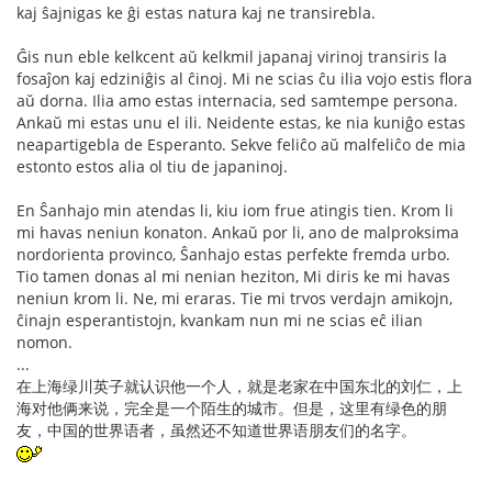
kaj ŝajnigas ke ĝi estas natura kaj ne transirebla.
Ĝis nun eble kelkcent aŭ kelkmil japanaj virinoj transiris la
fosaĵon kaj edziniĝis al ĉinoj. Mi ne scias ĉu ilia vojo estis flora
aŭ dorna. Ilia amo estas internacia, sed samtempe persona.
Ankaŭ mi estas unu el ili. Neidente estas, ke nia kuniĝo estas
neapartigebla de Esperanto. Sekve feliĉo aŭ malfeliĉo de mia
estonto estos alia ol tiu de japaninoj.
En Ŝanhajo min atendas li, kiu iom frue atingis tien. Krom li
mi havas neniun konaton. Ankaŭ por li, ano de malproksima
nordorienta provinco, Ŝanhajo estas perfekte fremda urbo.
Tio tamen donas al mi nenian heziton, Mi diris ke mi havas
neniun krom li. Ne, mi eraras. Tie mi trvos verdajn amikojn,
ĉinajn esperantistojn, kvankam nun mi ne scias eĉ ilian
nomon.
...
在上海绿川英子就认识他一个人，就是老家在中国东北的刘仁，上
海对他俩来说，完全是一个陌生的城市。但是，这里有绿色的朋
友，中国的世界语者，虽然还不知道世界语朋友们的名字。