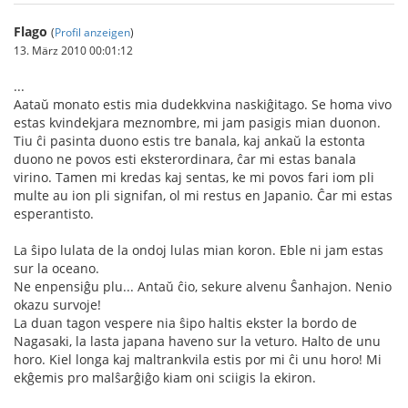
Flago
(
Profil anzeigen
)
13. März 2010 00:01:12
...
Aataŭ monato estis mia dudekkvina naskiĝitago. Se homa vivo
estas kvindekjara meznombre, mi jam pasigis mian duonon.
Tiu ĉi pasinta duono estis tre banala, kaj ankaŭ la estonta
duono ne povos esti eksterordinara, ĉar mi estas banala
virino. Tamen mi kredas kaj sentas, ke mi povos fari iom pli
multe au ion pli signifan, ol mi restus en Japanio. Ĉar mi estas
esperantisto.
La ŝipo lulata de la ondoj lulas mian koron. Eble ni jam estas
sur la oceano.
Ne enpensiĝu plu... Antaŭ ĉio, sekure alvenu Ŝanhajon. Nenio
okazu survoje!
La duan tagon vespere nia ŝipo haltis ekster la bordo de
Nagasaki, la lasta japana haveno sur la veturo. Halto de unu
horo. Kiel longa kaj maltrankvila estis por mi ĉi unu horo! Mi
ekĝemis pro malŝarĝiĝo kiam oni sciigis la ekiron.