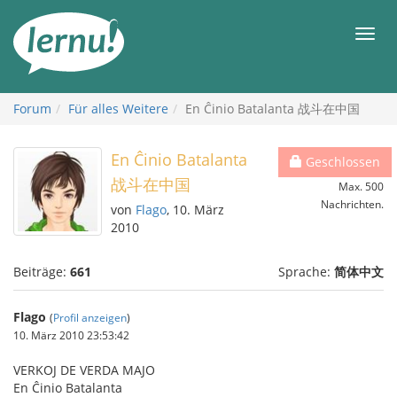
Zum
Inhalt
Men
Forum
Für alles Weitere
En Ĉinio Batalanta 战斗在中国
En Ĉinio Batalanta
Geschlossen
战斗在中国
Max. 500
Nachrichten.
von
Flago
, 10. März
2010
Beiträge:
661
Sprache:
简体中文
Flago
(
Profil anzeigen
)
10. März 2010 23:53:42
VERKOJ DE VERDA MAJO
En Ĉinio Batalanta