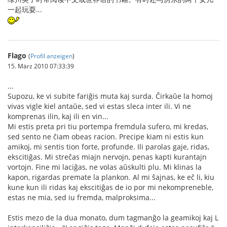
一起玩耍...
Flago
(
Profil anzeigen
)
15. März 2010 07:33:39
...
Supozu, ke vi subite fariĝis muta kaj surda. Ĉirkaŭe la homoj
vivas vigle kiel antaŭe, sed vi estas sleca inter ili. Vi ne
komprenas ilin, kaj ili en vin...
Mi estis preta pri tiu portempa fremdula sufero, mi kredas,
sed sento ne ĉiam obeas racion. Precipe kiam ni estis kun
amikoj, mi sentis tion forte, profunde. Ili parolas gaje, ridas,
ekscitiĝas. Mi streĉas miajn nervojn, penas kapti kurantajn
vortojn. Fine mi laciĝas, ne volas aŭskulti plu. Mi klinas la
kapon, rigardas premate la plankon. Al mi ŝajnas, ke eĉ li, kiu
kune kun ili ridas kaj ekscitiĝas de io por mi nekompreneble,
estas ne mia, sed iu fremda, malproksima...
Estis mezo de la dua monato, dum tagmanĝo la geamikoj kaj L