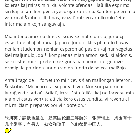
koleras kaj miras min, kiu volonte ofendas --laŭ ilia esprimo--
sin kaj la familion per la geedziĝo kun ĉino. Samtempe pri mia
veturo al Ŝanhojo ili timas, kvazaŭ mi sen armilo min ĵetus
inter malamikojn sangaviajn.
Mia intima amikino diris: ŝi scias ke multe da ĉiaj junuloj
estas tute aliaj ol nunaj japanaj junuloj kies plimulto havas
nenian studemon, nenian esperon aŭ pasion kaj nur vegetas
kiel maljunuloj, do ŝi komprenas mian amon, sed, -ŝi aldonis,-
se ŝi estus mi, ŝi prefere rezignus tian amon, ĉar ĝi povos
dronigi la patrinon ununuran en fundo de soleca malĝojo.
Antaŭ tago de l` forveturo mi ricevis ŝian mallongan leteron.
Ŝi skribis: "Mi ne iros al vi por vidi vin. Nur sur papero mi
kuraĝas diri adiaŭ. Adiaŭ, kara. Estu feliĉa, kaj ne forgesu min.
Kiam vi estus venkita aŭ via koro estus vundita, vi revenu al
mi, mi ĉiam preparas por vi ripozejon."
...
绿川英子静默地坐在一艘英国轮船三等舱的一张床铺上，周围有十
几个乘客，有男人，妇女和孩子，他们都是中国人。