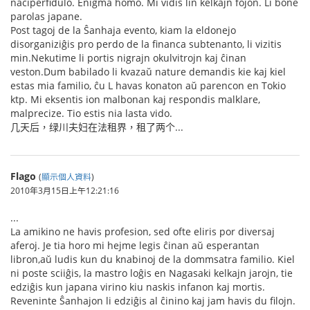
naciperfidulo. Enigma homo. Mi vidis lin kelkajn fojon. Li bone
parolas japane.
Post tagoj de la Ŝanhaja evento, kiam la eldonejo
disorganiziĝis pro perdo de la financa subtenanto, li vizitis
min.Nekutime li portis nigrajn okulvitrojn kaj ĉinan
veston.Dum babilado li kvazaŭ nature demandis kie kaj kiel
estas mia familio, ĉu L havas konaton aŭ parencon en Tokio
ktp. Mi eksentis ion malbonan kaj respondis malklare,
malprecize. Tio estis nia lasta vido.
几天后，绿川夫妇在法租界，租了两个...
Flago
(
顯示個人資料
)
2010年3月15日上午12:21:16
...
La amikino ne havis profesion, sed ofte eliris por diversaj
aferoj. Je tia horo mi hejme legis ĉinan aŭ esperantan
libron,aŭ ludis kun du knabinoj de la dommsatra familio. Kiel
ni poste sciiĝis, la mastro loĝis en Nagasaki kelkajn jarojn, tie
edziĝis kun japana virino kiu naskis infanon kaj mortis.
Reveninte Ŝanhajon li edziĝis al ĉinino kaj jam havis du filojn.