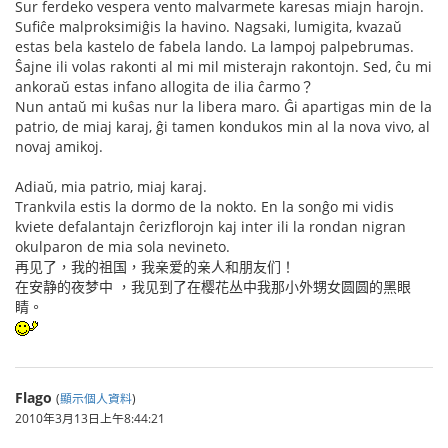
Sur ferdeko vespera vento malvarmete karesas miajn harojn.
Sufiĉe malproksimiĝis la havino. Nagsaki, lumigita, kvazaŭ
estas bela kastelo de fabela lando. La lampoj palpebrumas.
Ŝajne ili volas rakonti al mi mil misterajn rakontojn. Sed, ĉu mi
ankoraŭ estas infano allogita de ilia ĉarmo？
Nun antaŭ mi kuŝas nur la libera maro. Ĝi apartigas min de la
patrio, de miaj karaj, ĝi tamen kondukos min al la nova vivo, al
novaj amikoj.
Adiaŭ, mia patrio, miaj karaj.
Trankvila estis la dormo de la nokto. En la sonĝo mi vidis
kviete defalantajn ĉerizflorojn kaj inter ili la rondan nigran
okulparon de mia sola nevineto.
再见了，我的祖国，我亲爱的亲人和朋友们！
在安静的夜梦中 ，我见到了在樱花丛中我那小外甥女圆圆的黑眼
睛。
Flago
(
顯示個人資料
)
2010年3月13日上午8:44:21