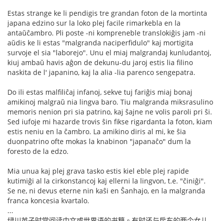
Estas strange ke li pendigis tre grandan foton de la mortinta
japana edzino sur la loko plej facile rimarkebla en la
antaŭĉambro. Pli poste -ni kompreneble translokiĝis jam -ni
aŭdis ke li estas "malgranda naciperfidulo" kaj mortigita
survoje el sia "laborejo". Unu el miaj malgrandaj kunludantoj,
kiuj ambaŭ havis aĝon de dekunu-du jaroj estis lia filino
naskita de l' japanino, kaj la alia -lia parenco sengepatra.
Do ili estas malfiliĉaj infanoj, sekve tuj fariĝis miaj bonaj
amikinoj malgraŭ nia lingva baro. Tiu malgranda miksrasulino
memoris nenion pri sia patrino, kaj ŝajne ne volis paroli pri ŝi.
Sed iufoje mi hazarde trovis ŝin fikse rigardanta la foton, kiam
estis neniu en la ĉambro. La amikino diris al mi, ke ŝia
duonpatrino ofte mokas la knabinon "japanaĉo" dum la
foresto de la edzo.
Mia unua kaj plej grava tasko estis kiel eble plej rapide
kutimiĝi al la cirkonstancoj kaj ellerni la lingvon, t.e. "ĉiniĝi".
Se ne, ni devus eterne nin kaŝi en Ŝanhajo, en la malgranda
franca koncesia kvartalo.
...
绿川英子时常阅读中文或世界语的书籍。有时还与房东的两个女儿