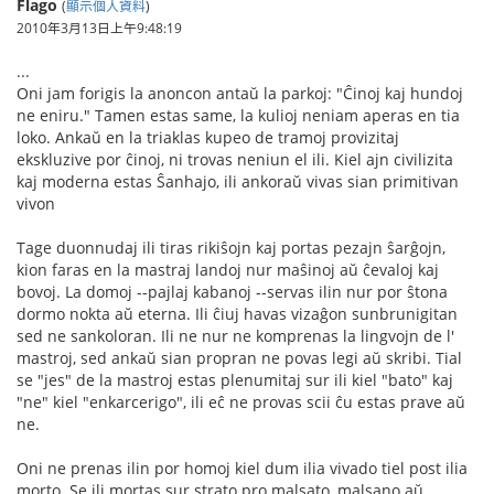
Flago
(
顯示個人資料
)
2010年3月13日上午9:48:19
...
Oni jam forigis la anoncon antaŭ la parkoj: "Ĉinoj kaj hundoj
ne eniru." Tamen estas same, la kulioj neniam aperas en tia
loko. Ankaŭ en la triaklas kupeo de tramoj provizitaj
ekskluzive por ĉinoj, ni trovas neniun el ili. Kiel ajn civilizita
kaj moderna estas Ŝanhajo, ili ankoraŭ vivas sian primitivan
vivon
Tage duonnudaj ili tiras rikiŝojn kaj portas pezajn ŝarĝojn,
kion faras en la mastraj landoj nur maŝinoj aŭ ĉevaloj kaj
bovoj. La domoj --pajlaj kabanoj --servas ilin nur por ŝtona
dormo nokta aŭ eterna. Ili ĉiuj havas vizaĝon sunbrunigitan
sed ne sankoloran. Ili ne nur ne komprenas la lingvojn de l'
mastroj, sed ankaŭ sian propran ne povas legi aŭ skribi. Tial
se "jes" de la mastroj estas plenumitaj sur ili kiel "bato" kaj
"ne" kiel "enkarcerigo", ili eĉ ne provas scii ĉu estas prave aŭ
ne.
Oni ne prenas ilin por homoj kiel dum ilia vivado tiel post ilia
morto. Se ili mortas sur strato pro malsato, malsano aŭ