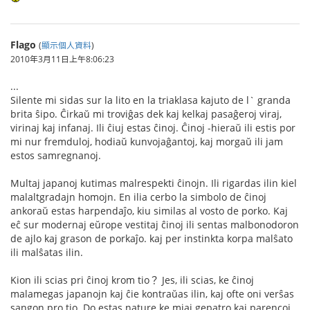
Flago
(
顯示個人資料
)
2010年3月11日上午8:06:23
...
Silente mi sidas sur la lito en la triaklasa kajuto de l` granda
brita ŝipo. Ĉirkaŭ mi troviĝas dek kaj kelkaj pasaĝeroj viraj,
virinaj kaj infanaj. Ili ĉiuj estas ĉinoj. Ĉinoj -hieraŭ ili estis por
mi nur fremduloj, hodiaŭ kunvojaĝantoj, kaj morgaŭ ili jam
estos samregnanoj.
Multaj japanoj kutimas malrespekti ĉinojn. Ili rigardas ilin kiel
malaltgradajn homojn. En ilia cerbo la simbolo de ĉinoj
ankoraŭ estas harpendaĵo, kiu similas al vosto de porko. Kaj
eĉ sur modernaj eŭrope vestitaj ĉinoj ili sentas malbonodoron
de ajlo kaj grason de porkaĵo. kaj per instinkta korpa malŝato
ili malŝatas ilin.
Kion ili scias pri ĉinoj krom tio？ Jes, ili scias, ke ĉinoj
malamegas japanojn kaj ĉie kontraŭas ilin, kaj ofte oni verŝas
sangon pro tio. Do estas nature ke miaj gepatro kaj parencoj