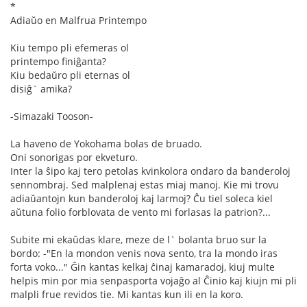
*
Adiaŭo en Malfrua Printempo
Kiu tempo pli efemeras ol
printempo finiĝanta?
Kiu bedaŭro pli eternas ol
disiĝ` amika?
-Simazaki Tooson-
La haveno de Yokohama bolas de bruado.
Oni sonorigas por ekveturo.
Inter la ŝipo kaj tero petolas kvinkolora ondaro da banderoloj
sennombraj. Sed malplenaj estas miaj manoj. Kie mi trovu
adiaŭantojn kun banderoloj kaj larmoj? Ĉu tiel soleca kiel
aŭtuna folio forblovata de vento mi forlasas la patrion?...
Subite mi ekaŭdas klare, meze de l` bolanta bruo sur la
bordo: -"En la mondon venis nova sento, tra la mondo iras
forta voko..." Ĝin kantas kelkaj ĉinaj kamaradoj, kiuj multe
helpis min por mia senpasporta vojaĝo al Ĉinio kaj kiujn mi pli
malpli frue revidos tie. Mi kantas kun ili en la koro.