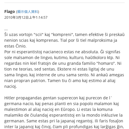
Flago
(
顯示個人資料
)
2010年3月12日上午1:14:57
...
Ŝi uzas vortojn "scii" kaj "kompreni", tamen efektive ŝi preskaŭ
nenion scias kaj komprenas. Tial por ŝi tiel malproksima ja
estas Ĉinio.
Por ni esperantistoj nacianeco estas ne absoluta. Ĝi signifas
sole malsamon de lingvo, kutimo, kulturo, haŭtkoloro ktp. Ni
regardas nin kiel fratojn de unu granda familio "homaro". Ni
tion ne teorias, sed sentas. Ekstere ni estas ligitaj de unu
sama lingvo, kaj interne de unu sama sento. Ni ankaŭ amegas
nian propran patrion. Tamen tiu ĉi amo kaj estimo al aliaj
nacioj.
Hitler propagandas gentan superecon kaj purecon de l`
germana nacio, kaj penas planti en sia popolo malamon kaj
malestimon al aliaj nacioj en Eŭropo. Li estas la komuna
malamiko de ĉiulandaj esperantistoj en la mondo inkluzive la
germanan. Same estas pri la japanaj regantoj. Ili faris fosaĵon
inter la japanoj kaj ĉinoj, ĉiam pli profundigas kaj larĝigas ĝin,