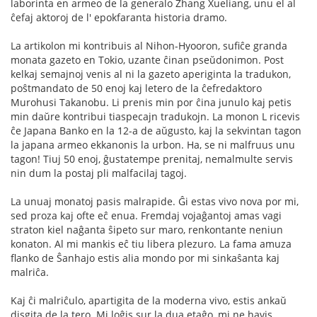
laborinta en armeo de la generalo Zhang Xueliang, unu el al
ĉefaj aktoroj de l' epokfaranta historia dramo.
La artikolon mi kontribuis al Nihon-Hyooron, sufiĉe granda
monata gazeto en Tokio, uzante ĉinan pseŭdonimon. Post
kelkaj semajnoj venis al ni la gazeto aperiginta la tradukon,
poŝtmandato de 50 enoj kaj letero de la ĉefredaktoro
Murohusi Takanobu. Li prenis min por ĉina junulo kaj petis
min daŭre kontribui tiaspecajn tradukojn. La monon L ricevis
ĉe Japana Banko en la 12-a de aŭgusto, kaj la sekvintan tagon
la japana armeo ekkanonis la urbon. Ha, se ni malfruus unu
tagon! Tiuj 50 enoj, ĝustatempe prenitaj, nemalmulte servis
nin dum la postaj pli malfacilaj tagoj.
La unuaj monatoj pasis malrapide. Ĝi estas vivo nova por mi,
sed proza kaj ofte eĉ enua. Fremdaj vojaĝantoj amas vagi
straton kiel naĝanta ŝipeto sur maro, renkontante neniun
konaton. Al mi mankis eĉ tiu libera plezuro. La fama amuza
flanko de Ŝanhajo estis alia mondo por mi sinkaŝanta kaj
malriĉa.
Kaj ĉi malriĉulo, apartigita de la moderna vivo, estis ankaŭ
disgita de la tero. Mi loĝis sur la dua etaĝo, mi ne havis