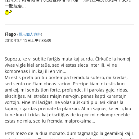
一起玩耍...
Flago
(
顯示個人資料
)
2010年3月15日上午7:33:39
...
Supozu, ke vi subite fariĝis muta kaj surda. Ĉirkaŭe la homoj
vivas vigle kiel antaŭe, sed vi estas sleca inter ili. Vi ne
komprenas ilin, kaj ili en vin...
Mi estis preta pri tiu portempa fremdula sufero, mi kredas,
sed sento ne ĉiam obeas racion. Precipe kiam ni estis kun
amikoj, mi sentis tion forte, profunde. Ili parolas gaje, ridas,
ekscitiĝas. Mi streĉas miajn nervojn, penas kapti kurantajn
vortojn. Fine mi laciĝas, ne volas aŭskulti plu. Mi klinas la
kapon, rigardas premate la plankon. Al mi ŝajnas, ke eĉ li, kiu
kune kun ili ridas kaj ekscitiĝas de io por mi nekompreneble,
estas ne mia, sed iu fremda, malproksima...
Estis mezo de la dua monato, dum tagmanĝo la geamikoj kaj L