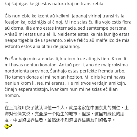
kaj ŝajnigas ke ĝi estas natura kaj ne transirebla.
Ĝis nun eble kelkcent aŭ kelkmil japanaj virinoj transiris la
fosaĵon kaj edziniĝis al ĉinoj. Mi ne scias ĉu ilia vojo estis flora
aŭ dorna. Ilia amo estas internacia, sed samtempe persona.
Ankaŭ mi estas unu el ili. Neidente estas, ke nia kuniĝo estas
neapartigebla de Esperanto. Sekve feliĉo aŭ malfeliĉo de mia
estonto estos alia ol tiu de japaninoj.
En Ŝanhajo min atendas li, kiu iom frue atingis tien. Krom li
mi havas neniun konaton. Ankaŭ por li, ano de malproksima
nordorienta provinco, Ŝanhajo estas perfekte fremda urbo.
Tio tamen donas al mi nenian heziton, Mi diris ke mi havas
neniun krom li. Ne, mi eraras. Tie mi trvos verdajn amikojn,
ĉinajn esperantistojn, kvankam nun mi ne scias eĉ ilian
nomon.
...
在上海绿川英子就认识他一个人，就是老家在中国东北的刘仁，上
海对他俩来说，完全是一个陌生的城市。但是，这里有绿色的朋
友，中国的世界语者，虽然还不知道世界语朋友们的名字。