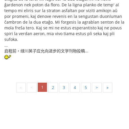
ĝardenon nek poton da floro. De la ligna planko de temp' al
tempo mi eliris sur la straton asfaltan por viziti amikojn aŭ
por promeni, kaj denove revenis en la sengustan duonluman
ĉambron de la dua etaĝo. Mi forgesis la agrablan senton de la
mola freŝa tero. Kaj se mi ne estus esperantisto kaj ne povus
spiri la verdan aeron, mia vivo tiama estus pli seka kaj pli
sufoka.
...
启程前，绿川英子应允向进步的文学刊物投稿...
1
«
<
2
3
4
5
>
»