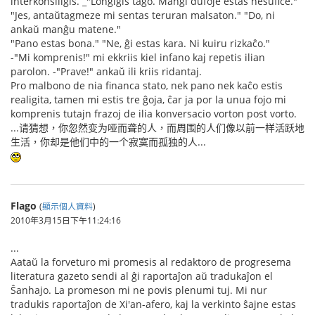
interkonsiliĝis. _"Longiĝis tago. Manĝi dufoje estas nesufiĉe."
"Jes, antaŭtagmeze mi sentas teruran malsaton." "Do, ni
ankaŭ manĝu matene."
"Pano estas bona." "Ne, ĝi estas kara. Ni kuiru rizkaĉo."
-"Mi komprenis!" mi ekkriis kiel infano kaj repetis ilian
parolon. -"Prave!" ankaŭ ili kriis ridantaj.
Pro malbono de nia financa stato, nek pano nek kaĉo estis
realigita, tamen mi estis tre ĝoja, ĉar ja por la unua fojo mi
komprenis tutajn frazoj de ilia konversacio vorton post vorto.
...请猜想，你忽然变为哑而聋的人，而周围的人们像以前一样活跃地
生活，你却是他们中的一个寂寞而孤独的人...
Flago
(
顯示個人資料
)
2010年3月15日下午11:24:16
...
Aataŭ la forveturo mi promesis al redaktoro de progresema
literatura gazeto sendi al ĝi raportaĵon aŭ tradukaĵon el
Ŝanhajo. La promeson mi ne povis plenumi tuj. Mi nur
tradukis raportaĵon de Xi'an-afero, kaj la verkinto ŝajne estas