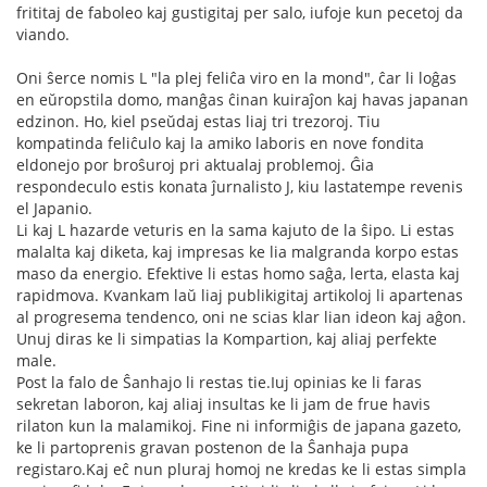
frititaj de faboleo kaj gustigitaj per salo, iufoje kun pecetoj da
viando.
Oni ŝerce nomis L "la plej feliĉa viro en la mond", ĉar li loĝas
en eŭropstila domo, manĝas ĉinan kuiraĵon kaj havas japanan
edzinon. Ho, kiel pseŭdaj estas liaj tri trezoroj. Tiu
kompatinda feliĉulo kaj la amiko laboris en nove fondita
eldonejo por broŝuroj pri aktualaj problemoj. Ĝia
respondeculo estis konata ĵurnalisto J, kiu lastatempe revenis
el Japanio.
Li kaj L hazarde veturis en la sama kajuto de la ŝipo. Li estas
malalta kaj diketa, kaj impresas ke lia malgranda korpo estas
maso da energio. Efektive li estas homo saĝa, lerta, elasta kaj
rapidmova. Kvankam laŭ liaj publikigitaj artikoloj li apartenas
al progresema tendenco, oni ne scias klar lian ideon kaj aĝon.
Unuj diras ke li simpatias la Kompartion, kaj aliaj perfekte
male.
Post la falo de Ŝanhajo li restas tie.Iuj opinias ke li faras
sekretan laboron, kaj aliaj insultas ke li jam de frue havis
rilaton kun la malamikoj. Fine ni informiĝis de japana gazeto,
ke li partoprenis gravan postenon de la Ŝanhaja pupa
registaro.Kaj eĉ nun pluraj homoj ne kredas ke li estas simpla