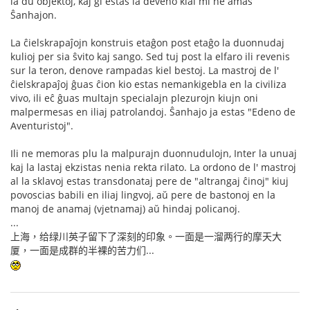
la du objektoj, kaj ĝi estas la deveno kial mi ne amas
Ŝanhajon.
La ĉielskrapaĵojn konstruis etaĝon post etaĝo la duonnudaj
kulioj per sia ŝvito kaj sango. Sed tuj post la elfaro ili revenis
sur la teron, denove rampadas kiel bestoj. La mastroj de l'
ĉielskrapaĵoj ĝuas ĉion kio estas nemankigebla en la civiliza
vivo, ili eĉ ĝuas multajn specialajn plezurojn kiujn oni
malpermesas en iliaj patrolandoj. Ŝanhajo ja estas "Edeno de
Aventuristoj".
Ili ne memoras plu la malpurajn duonnudulojn, Inter la unuaj
kaj la lastaj ekzistas nenia rekta rilato. La ordono de l' mastroj
al la sklavoj estas transdonataj pere de "altrangaj ĉinoj" kiuj
povoscias babili en iliaj lingvoj, aŭ pere de bastonoj en la
manoj de anamaj (vjetnamaj) aŭ hindaj policanoj.
...
上海，给绿川英子留下了深刻的印象。一面是一溜两行的摩天大
厦，一面是成群的半裸的苦力们...