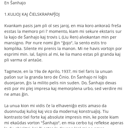
En Ŝanhajo
1.KULIOJ KAJ ĈIELSKRAPAPĴOJ
Kvankam pasis jam pli ol ses jaroj, en mia koro ankoraŭ freŝa
esstas la memoro pri l' momento, kiam mi sekure ekstaris sur
la kajo de Ŝanhajo kaj trovis L (Liu Ren) alvokantan min per
mansigno. Por nure nomi ĝin "ĝojo", la sento estis tro
komplika. Silente mi prenis la manon. Mi ne havis vortojn por
esprimi min. Ial, ŝajnis al mi, ke lia mano estas pli granda kaj
pli varma ol antaŭe.
Tagmeze, en la 19a de Aprilo, 1937, mi tiel faris la unuan
paŝon sur la granda tero de Ĉinio. En Ŝanhajo ni loĝis
duonjaron, ĝis la milito pelis nin suden. Do, Ŝanhajo devas
esti por mi plej impresa kaj memorplena urbo, sed verdire mi
ne amas ĝin.
La unua kion mi vidis ĉe la elhaveniĝo estis amaso da
duonnudaj kulioj kaj vico da modernaj konstruaĵoj. Tiu
kontrasto tiel forte kaj absolute impresis min, ke poste kiam
mi ekaŭdas vorton "Ŝanhajo", en mia cerbo tuj reflekse aperas