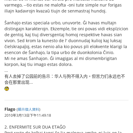
varmego, --tio estas ne malofta -oni tute simple nur forigas
iliajn kadavrojn kvazaŭ tiujn de senmastraj hundoj.
Ŝanhajo estas speciala urbo, unuvorte. Ĝi havas multajn
distingajn karakterojn. Ekzemple, tie oni povas vidi eksplzicion
de gentoj, kaj tiuj diversgentaj homoj respektive havas sian
vivon. Sed krom la kunesto de l' duonnudaj kulioj kaj luksaj
ĉielskrapaĵoj, estas nenio alia kio povus pli elokvente klarigi la
esencon de Ŝanhajo, la tipa urbo de duonkolonia Ĉinio.
Mi ne amas Ŝanhajon. Ĝi imagigas al mi dismembrigitan
korpon, kaj tiu imago estas dolora.
...
有人去掉了公园前的告示：华人与狗不得入内。但苦力们永远也不
会在那里出现...
Flago
(
顯示個人資料
)
2010年3月13日下午11:49:18
2. ENFERMITE SUR DUA ETAĜO
Post resto de kelkaj tagoj ĉe lia malnova amiko, ni luis en la