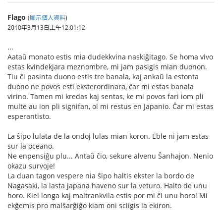
Flago
(
顯示個人資料
)
2010年3月13日上午12:01:12
...
Aataŭ monato estis mia dudekkvina naskiĝitago. Se homa vivo
estas kvindekjara meznombre, mi jam pasigis mian duonon.
Tiu ĉi pasinta duono estis tre banala, kaj ankaŭ la estonta
duono ne povos esti eksterordinara, ĉar mi estas banala
virino. Tamen mi kredas kaj sentas, ke mi povos fari iom pli
multe au ion pli signifan, ol mi restus en Japanio. Ĉar mi estas
esperantisto.
La ŝipo lulata de la ondoj lulas mian koron. Eble ni jam estas
sur la oceano.
Ne enpensiĝu plu... Antaŭ ĉio, sekure alvenu Ŝanhajon. Nenio
okazu survoje!
La duan tagon vespere nia ŝipo haltis ekster la bordo de
Nagasaki, la lasta japana haveno sur la veturo. Halto de unu
horo. Kiel longa kaj maltrankvila estis por mi ĉi unu horo! Mi
ekĝemis pro malŝarĝiĝo kiam oni sciigis la ekiron.