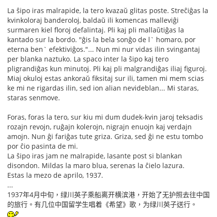
La ŝipo iras malrapide, la tero kvazaŭ glitas poste. Streĉiĝas la
kvinkoloraj banderoloj, baldaŭ ili komencas malleviĝi
surmaren kiel floroj defalintaj. Pli kaj pli mallaŭtiĝas la
kantado sur la bordo. "ĝis la bela sonĝo de l` homaro, por
eterna ben` efektiviĝos."... Nun mi nur vidas ilin svingantaj
per blanka naztuko. La spaco inter la ŝipo kaj tero
pligrandiĝas kun minutoj. Pli kaj pli malgrandiĝas iliaj figuroj.
Miaj okuloj estas ankoraŭ fiksitaj sur ili, tamen mi mem scias
ke mi ne rigardas ilin, sed ion alian nevideblan... Mi staras,
staras senmove.
Foras, foras la tero, sur kiu mi dum dudek-kvin jaroj teksadis
rozajn revojn, ruĝajn kolerojn, nigrajn enuojn kaj verdajn
amojn. Nun ĝi fariĝas tute griza. Griza, sed ĝi ne estu tombo
por ĉio pasinta de mi.
La ŝipo iras jam ne malrapide, lasante post si blankan
disondon. Mildas la maro blua, serenas la ĉielo lazura.
Estas la mezo de aprilo, 1937.
...
1937年4月中旬，绿川英子乘船离开横滨港，开始了无护照去往中国
的旅行。有几位中国留学生唱着《希望》歌，为绿川英子送行。