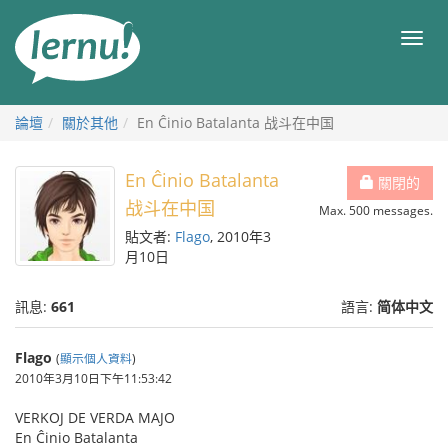
前
往
目
目
錄
錄
論壇
關於其他
En Ĉinio Batalanta 战斗在中国
En Ĉinio Batalanta
關閉的
战斗在中国
Max. 500 messages.
貼文者:
Flago
, 2010年3
月10日
訊息:
661
語言:
简体中文
Flago
(
顯示個人資料
)
2010年3月10日下午11:53:42
VERKOJ DE VERDA MAJO
En Ĉinio Batalanta