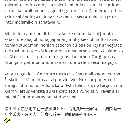
koleras kaj miras min, kiu volonte ofendas --laŭ ilia esprimo--
sin kaj la familion per la geedziĝo kun ĉino. Samtempe pri mia
veturo al Ŝanhojo ili timas, kvazaŭ mi sen armilo min ĵetus
inter malamikojn sangaviajn.
Mia intima amikino diris: ŝi scias ke multe da ĉiaj junuloj
estas tute aliaj ol nunaj japanaj junuloj kies plimulto havas
nenian studemon, nenian esperon aŭ pasion kaj nur vegetas
kiel maljunuloj, do ŝi komprenas mian amon, sed, -ŝi aldonis,-
se ŝi estus mi, ŝi prefere rezignus tian amon, ĉar ĝi povos
dronigi la patrinon ununuran en fundo de soleca malĝojo.
Antaŭ tago de l` forveturo mi ricevis ŝian mallongan leteron.
Ŝi skribis: "Mi ne iros al vi por vidi vin. Nur sur papero mi
kuraĝas diri adiaŭ. Adiaŭ, kara. Estu feliĉa, kaj ne forgesu min.
Kiam vi estus venkita aŭ via koro estus vundita, vi revenu al
mi, mi ĉiam preparas por vi ripozejon."
...
绿川英子静默地坐在一艘英国轮船三等舱的一张床铺上，周围有十
几个乘客，有男人，妇女和孩子，他们都是中国人。