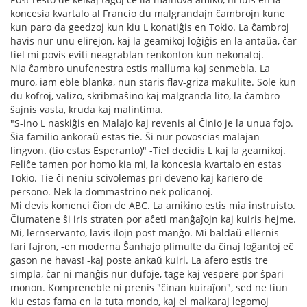
koncesia kvartalo al Francio du malgrandajn ĉambrojn kune
kun paro da geedzoj kun kiu L konatiĝis en Tokio. La ĉambroj
havis nur unu elirejon, kaj la geamikoj loĝiĝis en la antaŭa, ĉar
tiel mi povis eviti neagrablan renkonton kun nekonatoj.
Nia ĉambro unufenestra estis malluma kaj senmebla. La
muro, iam eble blanka, nun staris flav-griza makulite. Sole kun
du kofroj, valizo, skribmaŝino kaj malgranda lito, la ĉambro
ŝajnis vasta, kruda kaj malintima.
"S-ino L naskiĝis en Malajo kaj revenis al Ĉinio je la unua fojo.
Ŝia familio ankoraŭ estas tie. Ŝi nur povoscias malajan
lingvon. (tio estas Esperanto)" -Tiel decidis L kaj la geamikoj.
Feliĉe tamen por homo kia mi, la koncesia kvartalo en estas
Tokio. Tie ĉi neniu scivolemas pri deveno kaj kariero de
persono. Nek la dommastrino nek policanoj.
Mi devis komenci ĉion de ABC. La amikino estis mia instruisto.
Ĉiumatene ŝi iris straten por aĉeti manĝaĵojn kaj kuiris hejme.
Mi, lernservanto, lavis ilojn post manĝo. Mi baldaŭ ellernis
fari fajron, -en moderna Ŝanhajo plimulte da ĉinaj loĝantoj eĉ
gason ne havas! -kaj poste ankaŭ kuiri. La afero estis tre
simpla, ĉar ni manĝis nur dufoje, tage kaj vespere por ŝpari
monon. Kompreneble ni prenis "ĉinan kuiraĵon", sed ne tiun
kiu estas fama en la tuta mondo, kaj el malkaraj legomoj