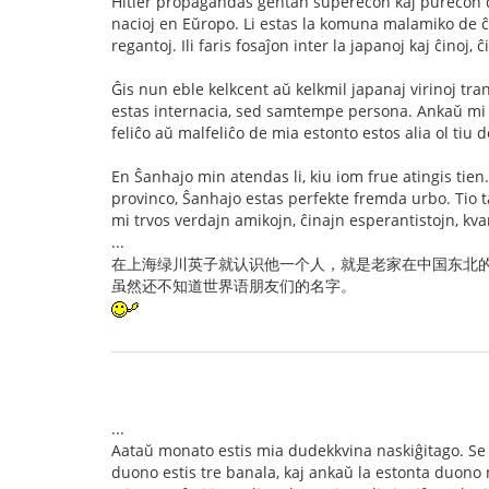
Hitler propagandas gentan superecon kaj purecon d
nacioj en Eŭropo. Li estas la komuna malamiko de ĉ
regantoj. Ili faris fosaĵon inter la japanoj kaj ĉinoj,
Ĝis nun eble kelkcent aŭ kelkmil japanaj virinoj transi
estas internacia, sed samtempe persona. Ankaŭ mi e
feliĉo aŭ malfeliĉo de mia estonto estos alia ol tiu 
En Ŝanhajo min atendas li, kiu iom frue atingis ti
provinco, Ŝanhajo estas perfekte fremda urbo. Tio t
mi trvos verdajn amikojn, ĉinajn esperantistojn, k
...
在上海绿川英子就认识他一个人，就是老家在中国东北
虽然还不知道世界语朋友们的名字。
...
Aataŭ monato estis mia dudekkvina naskiĝitago. Se
duono estis tre banala, kaj ankaŭ la estonta duono 