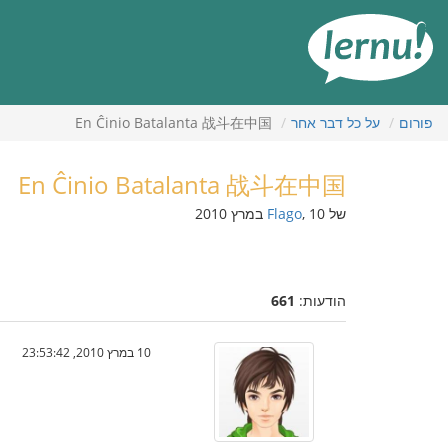
תוכן
עניינים
פורום
על כל דבר אחר
En Ĉinio Batalanta 战斗在中国
En Ĉinio Batalanta 战斗在中国
של
, 10 במרץ 2010
Flago
הודעות:
661
10 במרץ 2010, 23:53:42