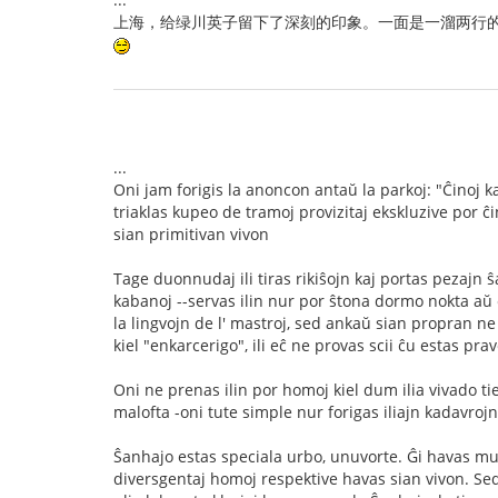
上海，给绿川英子留下了深刻的印象。一面是一溜两行的
...
Oni jam forigis la anoncon antaŭ la parkoj: "Ĉinoj 
triaklas kupeo de tramoj provizitaj ekskluzive por ĉin
sian primitivan vivon
Tage duonnudaj ili tiras rikiŝojn kaj portas pezajn ŝ
kabanoj --servas ilin nur por ŝtona dormo nokta aŭ 
la lingvojn de l' mastroj, sed ankaŭ sian propran ne p
kiel "enkarcerigo", ili eĉ ne provas scii ĉu estas pra
Oni ne prenas ilin por homoj kiel dum ilia vivado tie
malofta -oni tute simple nur forigas iliajn kadavro
Ŝanhajo estas speciala urbo, unuvorte. Ĝi havas mult
diversgentaj homoj respektive havas sian vivon. Sed 