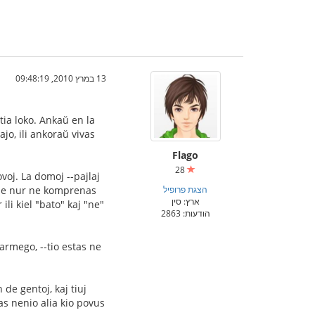
13 במרץ 2010, 09:48:19
tia loko. Ankaŭ en la
ajo, ili ankoraŭ vivas
Flago
28
voj. La domoj --pajlaj
הצגת פרופיל
i ne nur ne komprenas
ארץ: סין
ili kiel "bato" kaj "ne"
הודעות: 2863
varmego, --tio estas ne
de gentoj, kaj tiuj
as nenio alia kio povus