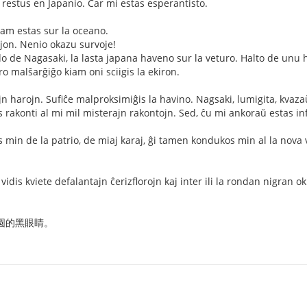
i restus en Japanio. Ĉar mi estas esperantisto.
 jam estas sur la oceano.
jon. Nenio okazu survoje!
o de Nagasaki, la lasta japana haveno sur la veturo. Halto de unu h
o malŝarĝiĝo kiam oni sciigis la ekiron.
 harojn. Sufiĉe malproksimiĝis la havino. Nagsaki, lumigita, kvaza
 rakonti al mi mil misterajn rakontojn. Sed, ĉu mi ankoraŭ estas inf
min de la patrio, de miaj karaj, ĝi tamen kondukos min al la nova v
vidis kviete defalantajn ĉerizflorojn kaj inter ili la rondan nigran 
圆的黑眼睛。