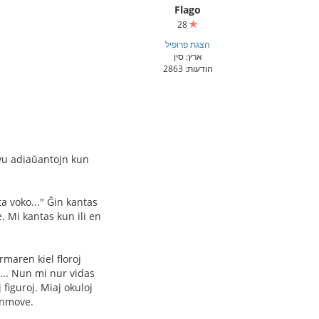
Flago
28
הצגת פרופיל
ארץ: סין
הודעות: 2863
ovu adiaŭantojn kun
a voko..." Ĝin kantas
. Mi kantas kun ili en
rmaren kiel floroj
"... Nun mi nur vidas
 figuroj. Miaj okuloj
senmove.