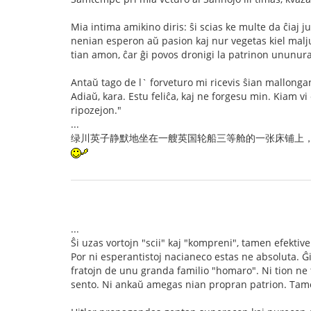
Mia intima amikino diris: ŝi scias ke multe da ĉiaj 
nenian esperon aŭ pasion kaj nur vegetas kiel malju
tian amon, ĉar ĝi povos dronigi la patrinon ununur
Antaŭ tago de l` forveturo mi ricevis ŝian mallongan 
Adiaŭ, kara. Estu feliĉa, kaj ne forgesu min. Kiam vi
ripozejon."
...
绿川英子静默地坐在一艘英国轮船三等舱的一张床铺上
...
Ŝi uzas vortojn "scii" kaj "kompreni", tamen efektiv
Por ni esperantistoj nacianeco estas ne absoluta. Ĝi
fratojn de unu granda familio "homaro". Ni tion ne t
sento. Ni ankaŭ amegas nian propran patrion. Tamen 