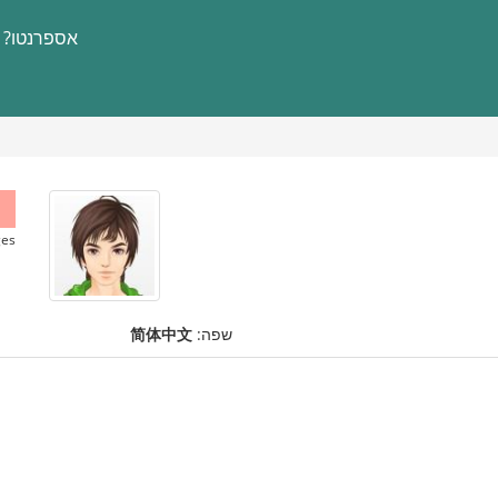
אספרנטו?
es.
שפה:
简体中文