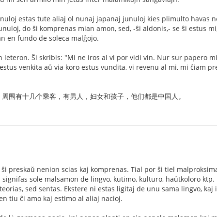
junuloj estas tute aliaj ol nunaj japanaj junuloj kies plimulto havas
nuloj, do ŝi komprenas mian amon, sed, -ŝi aldonis,- se ŝi estus mi,
an en fundo de soleca malĝojo.
leteron. Ŝi skribis: "Mi ne iros al vi por vidi vin. Nur sur papero m
 estus venkita aŭ via koro estus vundita, vi revenu al mi, mi ĉiam pr
，周围有十几个乘客，有男人，妇女和孩子，他们都是中国人。
e ŝi preskaŭ nenion scias kaj komprenas. Tial por ŝi tiel malproksima
 signifas sole malsamon de lingvo, kutimo, kulturo, haŭtkoloro ktp. 
eorias, sed sentas. Ekstere ni estas ligitaj de unu sama lingvo, ka
tiu ĉi amo kaj estimo al aliaj nacioj.