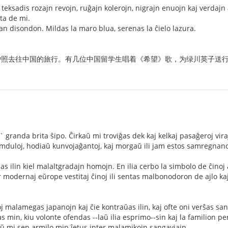
j teksadis rozajn revojn, ruĝajn kolerojn, nigrajn enuojn kaj verdajn
nta de mi.
an disondon. Mildas la maro blua, serenas la ĉielo lazura.
无护照去往中国的旅行。有几位中国留学生唱着《希望》歌，为绿川英子送
l` granda brita ŝipo. Ĉirkaŭ mi troviĝas dek kaj kelkaj pasaĝeroj viraj, 
 fremduloj, hodiaŭ kunvojaĝantoj, kaj morgaŭ ili jam estos samregnano
das ilin kiel malaltgradajn homojn. En ilia cerbo la simbolo de ĉino
ur modernaj eŭrope vestitaj ĉinoj ili sentas malbonodoron de ajlo ka
ĉinoj malamegas japanojn kaj ĉie kontraŭas ilin, kaj ofte oni verŝas sa
s min, kiu volonte ofendas --laŭ ilia esprimo--sin kaj la familion pe
aŭ mi sen armilo min ĵetus inter malamikojn sangaviajn.