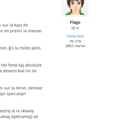
Flago
 sur la kajo de
28
nte mi prenis la manon.
הצגת פרופיל
ארץ: סין
הודעות: 2863
n, ĝis la milito pelis
tiel forte kaj absolute
la deveno kial mi ne
is sur la teron, denove
tajn specialajn
stroj al la sklavoj
anamaj (vjetnamaj) aŭ