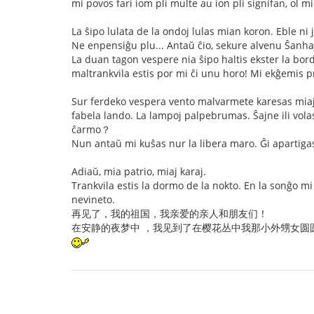
mi povos fari iom pli multe au ion pli signifan, ol m
La ŝipo lulata de la ondoj lulas mian koron. Eble ni
Ne enpensiĝu plu... Antaŭ ĉio, sekure alvenu Ŝanha
La duan tagon vespere nia ŝipo haltis ekster la bord
maltrankvila estis por mi ĉi unu horo! Mi ekĝemis pr
Sur ferdeko vespera vento malvarmete karesas miajn
fabela lando. La lampoj palpebrumas. Ŝajne ili volas
ĉarmo？
Nun antaŭ mi kuŝas nur la libera maro. Ĝi apartigas 
Adiaŭ, mia patrio, miaj karaj.
Trankvila estis la dormo de la nokto. En la sonĝo mi 
nevineto.
再见了，我的祖国，我亲爱的亲人和朋友们！
在安静的夜梦中 ，我见到了在樱花丛中我那小外甥女圆