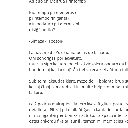
Adiaŭo en Malfrua Printempo
Kiu tempo pli efemeras ol
printempo finiĝanta?
Kiu bedaŭro pli eternas ol
disiĝ` amika?
-Simazaki Tooson-
La haveno de Yokohama bolas de bruado.
Oni sonorigas por ekveturo.
Inter la ŝipo kaj tero petolas kvinkolora ondaro d
banderoloj kaj larmoj? Ĉu tiel soleca kiel aŭtuna foli
Subite mi ekaŭdas klare, meze de l` bolanta bruo su
kelkaj ĉinaj kamaradoj, kiuj multe helpis min por mia
la koro.
La ŝipo iras malrapide, la tero kvazaŭ glitas poste. 
defalintaj. Pli kaj pli mallaŭtiĝas la kantado sur la
ilin svingantaj per blanka naztuko. La spaco inter la 
estas ankoraŭ fiksitaj sur ili, tamen mi mem scias ke