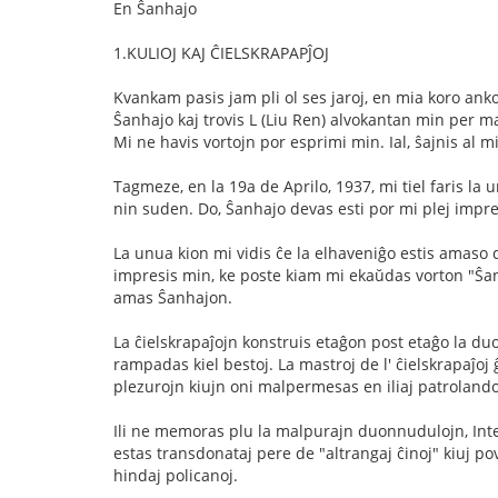
En Ŝanhajo
1.KULIOJ KAJ ĈIELSKRAPAPĴOJ
Kvankam pasis jam pli ol ses jaroj, en mia koro ank
Ŝanhajo kaj trovis L (Liu Ren) alvokantan min per ma
Mi ne havis vortojn por esprimi min. Ial, ŝajnis al m
Tagmeze, en la 19a de Aprilo, 1937, mi tiel faris la 
nin suden. Do, Ŝanhajo devas esti por mi plej impr
La unua kion mi vidis ĉe la elhaveniĝo estis amaso d
impresis min, ke poste kiam mi ekaŭdas vorton "Ŝanha
amas Ŝanhajon.
La ĉielskrapaĵojn konstruis etaĝon post etaĝo la duon
rampadas kiel bestoj. La mastroj de l' ĉielskrapaĵoj 
plezurojn kiujn oni malpermesas en iliaj patrolando
Ili ne memoras plu la malpurajn duonnudulojn, Inter l
estas transdonataj pere de "altrangaj ĉinoj" kiuj po
hindaj policanoj.
...