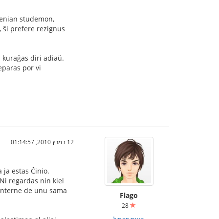
 nenian studemon,
 ŝi prefere rezignus
i kuraĝas diri adiaŭ.
eparas por vi
12 במרץ 2010, 01:14:57
 ja estas Ĉinio.
Ni regardas nin kiel
j interne de unu sama
Flago
28