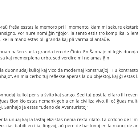
oraŭ freŝa esstas la memoro pri l' momento, kiam mi sekure ekstaris
nsigno. Por nure nomi ĝin "ĝojo", la sento estis tro komplika. Sile
i, ke lia mano estas pli granda kaj pli varma ol antaŭe.
unuan paŝon sur la granda tero de Ĉinio. En Ŝanhajo ni loĝis duonjaro
esa kaj memorplena urbo, sed verdire mi ne amas ĝin.
a duonnudaj kulioj kaj vico da modernaj konstruaĵoj. Tiu kontrasto 
jo", en mia cerbo tuj reflekse aperas la du objektoj, kaj ĝi estas 
nudaj kulioj per sia ŝvito kaj sango. Sed tuj post la elfaro ili reven
ĝuas ĉion kio estas nemankigebla en la civiliza vivo, ili eĉ ĝuas mul
j. Ŝanhajo ja estas "Edeno de Aventuristoj".
a unuaj kaj la lastaj ekzistas nenia rekta rilato. La ordono de l' ma
voscias babili en iliaj lingvoj, aŭ pere de bastonoj en la manoj de 