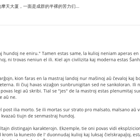
摩天大厦，一面是成群的半裸的苦力们...
kaj hundoj ne eniru." Tamen estas same, la kulioj neniam aperas en 
oj, ni trovas neniun el ili. Kiel ajn civilizita kaj moderna estas Ŝanh
arĝojn, kion faras en la mastraj landoj nur maŝinoj aŭ ĉevaloj kaj bo
eterna. Ili ĉiuj havas vizaĝon sunbrunigitan sed ne sankoloran. Il
ovas legi aŭ skribi. Tial se "jes" de la mastroj estas plenumitaj sur 
ve aŭ ne.
l post ilia morto. Se ili mortas sur strato pro malsato, malsano aŭ 
jn kvazaŭ tiujn de senmastraj hundoj.
ajn distingajn karakterojn. Ekzemple, tie oni povas vidi eksplzicion 
krom la kunesto de l' duonnudaj kulioj kaj luksaj ĉielskrapaĵoj, est