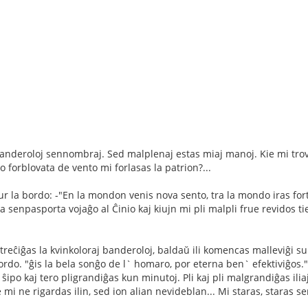
a banderoloj sennombraj. Sed malplenaj estas miaj manoj. Kie mi tr
o forblovata de vento mi forlasas la patrion?...
r la bordo: -"En la mondon venis nova sento, tra la mondo iras fort
 senpasporta vojaĝo al Ĉinio kaj kiujn mi pli malpli frue revidos tie
Streĉiĝas la kvinkoloraj banderoloj, baldaŭ ili komencas malleviĝi su
 bordo. "ĝis la bela sonĝo de l` homaro, por eterna ben` efektiviĝos.
ŝipo kaj tero pligrandiĝas kun minutoj. Pli kaj pli malgrandiĝas iliaj
 mi ne rigardas ilin, sed ion alian nevideblan... Mi staras, staras 