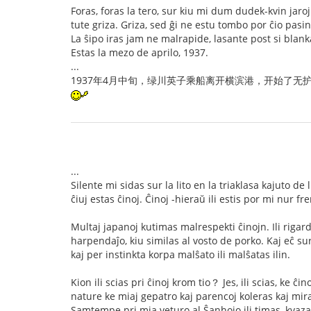
Foras, foras la tero, sur kiu mi dum dudek-kvin jaro
tute griza. Griza, sed ĝi ne estu tombo por ĉio pasi
La ŝipo iras jam ne malrapide, lasante post si blank
Estas la mezo de aprilo, 1937.
...
1937年4月中旬，绿川英子乘船离开横滨港，开始了
...
Silente mi sidas sur la lito en la triaklasa kajuto de 
ĉiuj estas ĉinoj. Ĉinoj -hieraŭ ili estis por mi nur
Multaj japanoj kutimas malrespekti ĉinojn. Ili rigar
harpendaĵo, kiu similas al vosto de porko. Kaj eĉ s
kaj per instinkta korpa malŝato ili malŝatas ilin.
Kion ili scias pri ĉinoj krom tio？ Jes, ili scias, ke 
nature ke miaj gepatro kaj parencoj koleras kaj mira
Samtempe pri mia veturo al Ŝanhojo ili timas, kvaz