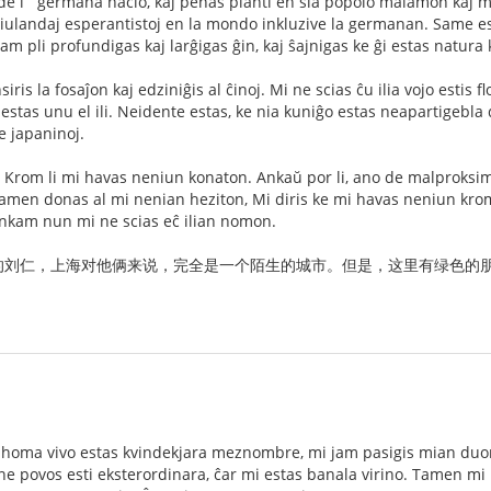
e l` germana nacio, kaj penas planti en sia popolo malamon kaj ma
iulandaj esperantistoj en la mondo inkluzive la germanan. Same est
 ĉiam pli profundigas kaj larĝigas ĝin, kaj ŝajnigas ke ĝi estas natura
ris la fosaĵon kaj edziniĝis al ĉinoj. Mi ne scias ĉu ilia vojo estis f
stas unu el ili. Neidente estas, ke nia kuniĝo estas neapartigebla
de japaninoj.
en. Krom li mi havas neniun konaton. Ankaŭ por li, ano de malproksi
amen donas al mi nenian heziton, Mi diris ke mi havas neniun krom 
vankam nun mi ne scias eĉ ilian nomon.
的刘仁，上海对他俩来说，完全是一个陌生的城市。但是，这里有绿色的
 homa vivo estas kvindekjara meznombre, mi jam pasigis mian duon
ne povos esti eksterordinara, ĉar mi estas banala virino. Tamen mi 