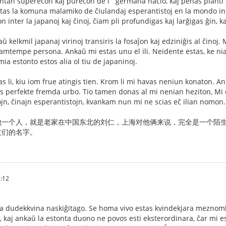
ntan superecon kaj purecon de l` germana nacio, kaj penas planti 
stas la komuna malamiko de ĉiulandaj esperantistoj en la mondo in
ĵon inter la japanoj kaj ĉinoj, ĉiam pli profundigas kaj larĝigas ĝin, 
 kelkmil japanaj virinoj transiris la fosaĵon kaj edziniĝis al ĉinoj. M
samtempe persona. Ankaŭ mi estas unu el ili. Neidente estas, ke n
mia estonto estos alia ol tiu de japaninoj.
 li, kiu iom frue atingis tien. Krom li mi havas neniun konaton. A
s perfekte fremda urbo. Tio tamen donas al mi nenian heziton, Mi d
jn, ĉinajn esperantistojn, kvankam nun mi ne scias eĉ ilian nomon.
他一个人，就是老家在中国东北的刘仁，上海对他俩来说，完全是一个陌
友们的名字。
:12
a dudekkvina naskiĝitago. Se homa vivo estas kvindekjara meznomb
, kaj ankaŭ la estonta duono ne povos esti eksterordinara, ĉar mi e