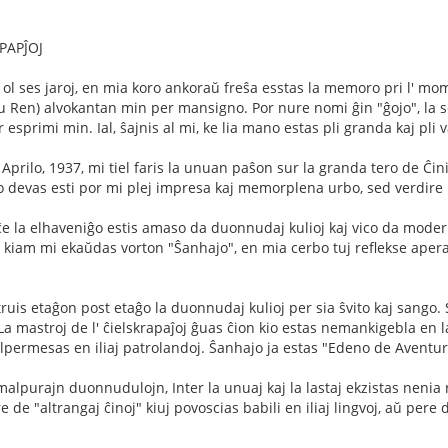
PAPĴOJ
ol ses jaroj, en mia koro ankoraŭ freŝa esstas la memoro pri l' mom
Liu Ren) alvokantan min per mansigno. Por nure nomi ĝin "ĝojo", la s
 esprimi min. Ial, ŝajnis al mi, ke lia mano estas pli granda kaj pli
prilo, 1937, mi tiel faris la unuan paŝon sur la granda tero de Ĉinio
o devas esti por mi plej impresa kaj memorplena urbo, sed verdire
ĉe la elhaveniĝo estis amaso da duonnudaj kulioj kaj vico da moderna
 kiam mi ekaŭdas vorton "Ŝanhajo", en mia cerbo tuj reflekse aperas 
ruis etaĝon post etaĝo la duonnudaj kulioj per sia ŝvito kaj sango. S
a mastroj de l' ĉielskrapaĵoj ĝuas ĉion kio estas nemankigebla en la 
lpermesas en iliaj patrolandoj. Ŝanhajo ja estas "Edeno de Aventuri
alpurajn duonnudulojn, Inter la unuaj kaj la lastaj ekzistas nenia re
e de "altrangaj ĉinoj" kiuj povoscias babili en iliaj lingvoj, aŭ per