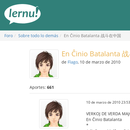
Contenido
Foro
Sobre todo lo demás
En Ĉinio Batalanta 战斗在中国
En Ĉinio Batalant
de
Flago
, 10 de marzo de 2010
Aportes:
661
10 de marzo de 2010 23:53
VERKOJ DE VERDA MA
En Ĉinio Batalanta
*