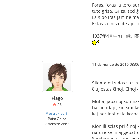
Foras, foras la tero, s
tute griza. Griza, sed 
La ŝipo iras jam ne ma
Estas la mezo de april
...
1937年4月中旬，绿
11 de marzo de 2010 08:06
...
Silente mi sidas sur la 
ĉiuj estas ĉinoj. Ĉinoj
Flago
Multaj japanoj kutimas 
28
harpendaĵo, kiu simila
Mostrar perfil
kaj per instinkta korpa
País: China
Aportes: 2863
Kion ili scias pri ĉino
nature ke miaj gepatro 
Samtempe pri mia vetur