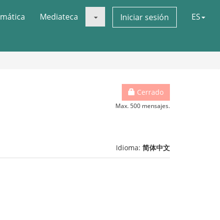
mática
Mediateca
ES
Iniciar sesión
Cerrado
Max. 500 mensajes.
Idioma:
简体中文