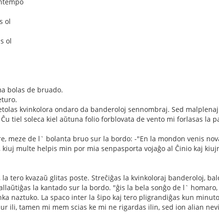
intempo
s ol
s ol
a bolas de bruado.
eturo.
 petolas kvinkolora ondaro da banderoloj sennombraj. Sed malplena
Ĉu tiel soleca kiel aŭtuna folio forblovata de vento mi forlasas la pa
e, meze de l` bolanta bruo sur la bordo: -"En la mondon venis nova 
 kiuj multe helpis min por mia senpasporta vojaĝo al Ĉinio kaj kiujn 
 la tero kvazaŭ glitas poste. Streĉiĝas la kvinkoloraj banderoloj, ba
 mallaŭtiĝas la kantado sur la bordo. "ĝis la bela sonĝo de l` homaro
nka naztuko. La spaco inter la ŝipo kaj tero pligrandiĝas kun minutoj.
sur ili, tamen mi mem scias ke mi ne rigardas ilin, sed ion alian ne