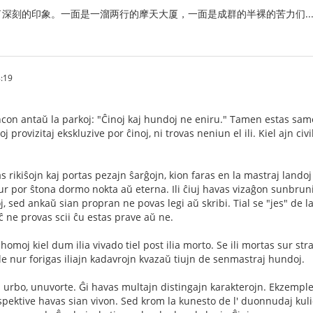
深刻的印象。一面是一溜两行的摩天大厦，一面是成群的半裸的苦力们..
:19
ncon antaŭ la parkoj: "Ĉinoj kaj hundoj ne eniru." Tamen estas same
j provizitaj ekskluzive por ĉinoj, ni trovas neniun el ili. Kiel ajn ci
s rikiŝojn kaj portas pezajn ŝarĝojn, kion faras en la mastraj landoj
nur por ŝtona dormo nokta aŭ eterna. Ili ĉiuj havas vizaĝon sunbru
oj, sed ankaŭ sian propran ne povas legi aŭ skribi. Tial se "jes" de la
 eĉ ne provas scii ĉu estas prave aŭ ne.
homoj kiel dum ilia vivado tiel post ilia morto. Se ili mortas sur s
le nur forigas iliajn kadavrojn kvazaŭ tiujn de senmastraj hundoj.
urbo, unuvorte. Ĝi havas multajn distingajn karakterojn. Ekzemple, t
pektive havas sian vivon. Sed krom la kunesto de l' duonnudaj kulioj