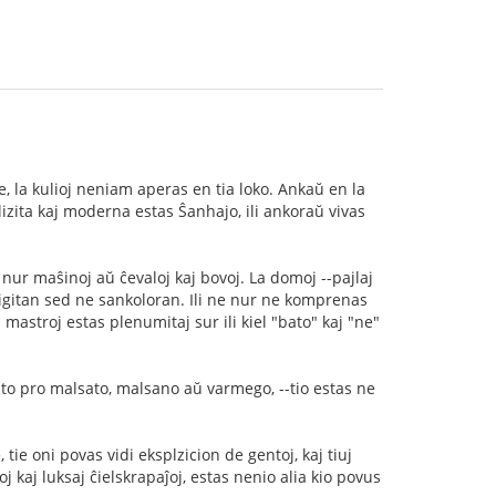
.
, la kulioj neniam aperas en tia loko. Ankaŭ en la
vilizita kaj moderna estas Ŝanhajo, ili ankoraŭ vivas
 nur maŝinoj aŭ ĉevaloj kaj bovoj. La domoj --pajlaj
nigitan sed ne sankoloran. Ili ne nur ne komprenas
 mastroj estas plenumitaj sur ili kiel "bato" kaj "ne"
trato pro malsato, malsano aŭ varmego, --tio estas ne
ie oni povas vidi eksplzicion de gentoj, kaj tiuj
 kaj luksaj ĉielskrapaĵoj, estas nenio alia kio povus