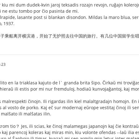
ur kiu mi dum dudek-kvin jaroj teksadis rozajn revojn, ruĝajn kolero
ĝi ne estu tombo por ĉio pasinta de mi.
lrapide, lasante post si blankan disondon. Mildas la maro blua, sere
o, 1937.
川英子乘船离开横滨港，开始了无护照去往中国的旅行。有几位中国留学生
:23
lito en la triaklasa kajuto de l` granda brita ŝipo. Ĉirkaŭ mi troviĝas 
 -hieraŭ ili estis por mi nur fremduloj, hodiaŭ kunvojaĝantoj, kaj m
malrespekti ĉinojn. Ili rigardas ilin kiel malaltgradajn homojn. En 
s al vosto de porko. Kaj eĉ sur modernaj eŭrope vestitaj ĉinoj ili s
 malŝato ili malŝatas ilin.
j krom tio？ Jes, ili scias, ke ĉinoj malamegas japanojn kaj ĉie kontraŭ
kaj parencoj koleras kaj miras min, kiu volonte ofendas --laŭ ilia e
o al Ŝanhojo ili timas, kvazaŭ mi sen armilo min ĵetus inter mala