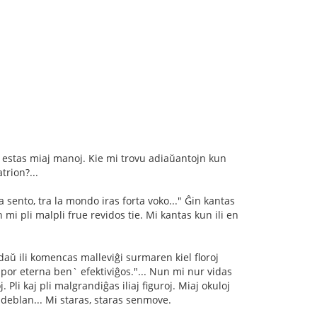
j estas miaj manoj. Kie mi trovu adiaŭantojn kun
trion?...
sento, tra la mondo iras forta voko..." Ĝin kantas
mi pli malpli frue revidos tie. Mi kantas kun ili en
ldaŭ ili komencas malleviĝi surmaren kiel floroj
, por eterna ben` efektiviĝos."... Nun mi nur vidas
 Pli kaj pli malgrandiĝas iliaj figuroj. Miaj okuloj
videblan... Mi staras, staras senmove.