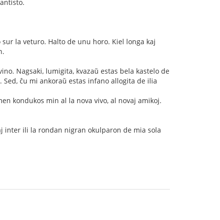
antisto.
sur la veturo. Halto de unu horo. Kiel longa kaj
n.
no. Nagsaki, lumigita, kvazaŭ estas bela kastelo de
 Sed, ĉu mi ankoraŭ estas infano allogita de ilia
men kondukos min al la nova vivo, al novaj amikoj.
aj inter ili la rondan nigran okulparon de mia sola