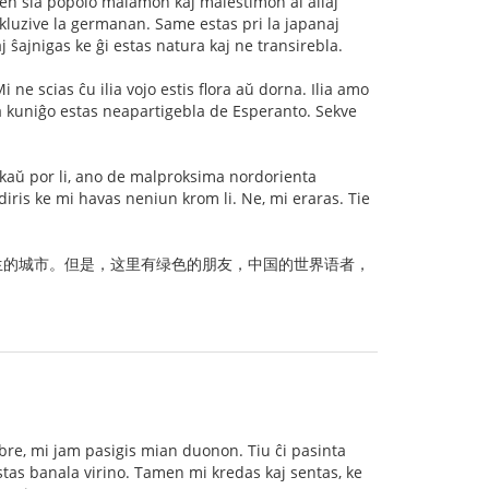
en sia popolo malamon kaj malestimon al aliaj
kluzive la germanan. Same estas pri la japanaj
kaj ŝajnigas ke ĝi estas natura kaj ne transirebla.
i ne scias ĉu ilia vojo estis flora aŭ dorna. Ilia amo
ia kuniĝo estas neapartigebla de Esperanto. Sekve
nkaŭ por li, ano de malproksima nordorienta
iris ke mi havas neniun krom li. Ne, mi eraras. Tie
生的城市。但是，这里有绿色的朋友，中国的世界语者，
re, mi jam pasigis mian duonon. Tiu ĉi pasinta
stas banala virino. Tamen mi kredas kaj sentas, ke