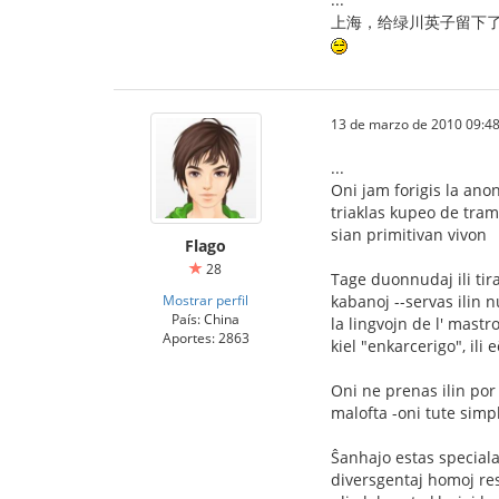
上海，给绿川英子留下了
13 de marzo de 2010 09:48
...
Oni jam forigis la ano
triaklas kupeo de tramo
sian primitivan vivon
Flago
28
Tage duonnudaj ili tira
Mostrar perfil
kabanoj --servas ilin 
País: China
la lingvojn de l' mastr
Aportes: 2863
kiel "enkarcerigo", ili
Oni ne prenas ilin por 
malofta -oni tute simp
Ŝanhajo estas speciala 
diversgentaj homoj res