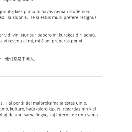
aj junuloj kies plimulto havas nenian studemon,
 -ŝi aldonis,- se ŝi estus mi, ŝi prefere rezignus
por vidi vin. Nur sur papero mi kuraĝas diri adiaŭ.
a, vi revenu al mi, mi ĉiam preparas por vi
子，他们都是中国人。
. Tial por ŝi tiel malproksima ja estas Ĉinio.
imo, kulturo, haŭtkoloro ktp. Ni regardas nin kiel
igitaj de unu sama lingvo, kaj interne de unu sama