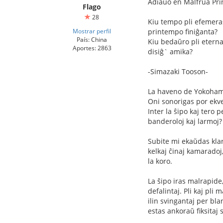
Adiaŭo en Malfrua Pr
Flago
28
Kiu tempo pli efemera
Mostrar perfil
printempo finiĝanta?
País: China
Kiu bedaŭro pli eterna
Aportes: 2863
disiĝ` amika?
-Simazaki Tooson-
La haveno de Yokoham
Oni sonorigas por ekv
Inter la ŝipo kaj tero
banderoloj kaj larmoj? 
Subite mi ekaŭdas klar
kelkaj ĉinaj kamaradoj,
la koro.
La ŝipo iras malrapide,
defalintaj. Pli kaj pli
ilin svingantaj per bla
estas ankoraŭ fiksitaj 