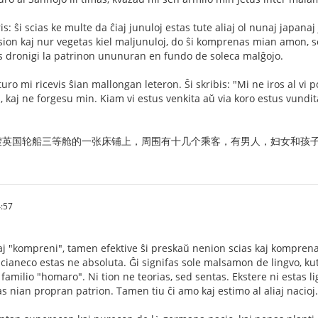
s: ŝi scias ke multe da ĉiaj junuloj estas tute aliaj ol nunaj japan
on kaj nur vegetas kiel maljunuloj, do ŝi komprenas mian amon, sed,
os dronigi la patrinon ununuran en fundo de soleca malĝojo.
uro mi ricevis ŝian mallongan leteron. Ŝi skribis: "Mi ne iros al vi 
a, kaj ne forgesu min. Kiam vi estus venkita aŭ via koro estus vundit
艘英国轮船三等舱的一张床铺上，周围有十几个乘客，有男人，妇女和孩
:57
kaj "kompreni", tamen efektive ŝi preskaŭ nenion scias kaj komprenas
acianeco estas ne absoluta. Ĝi signifas sole malsamon de lingvo, kut
familio "homaro". Ni tion ne teorias, sed sentas. Ekstere ni estas l
 nian propran patrion. Tamen tiu ĉi amo kaj estimo al aliaj nacioj.