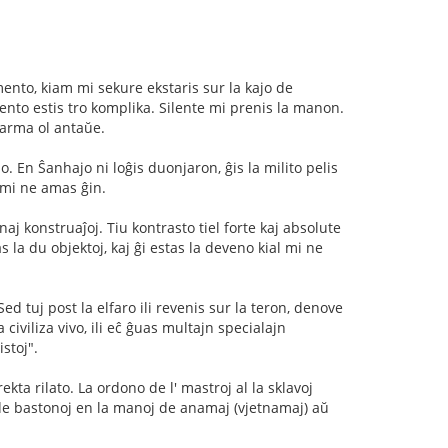
ento, kiam mi sekure ekstaris sur la kajo de
ento estis tro komplika. Silente mi prenis la manon.
 varma ol antaŭe.
. En Ŝanhajo ni loĝis duonjaron, ĝis la milito pelis
 mi ne amas ĝin.
j konstruaĵoj. Tiu kontrasto tiel forte kaj absolute
la du objektoj, kaj ĝi estas la deveno kial mi ne
ed tuj post la elfaro ili revenis sur la teron, denove
civiliza vivo, ili eĉ ĝuas multajn specialajn
stoj".
kta rilato. La ordono de l' mastroj al la sklavoj
e de bastonoj en la manoj de anamaj (vjetnamaj) aŭ