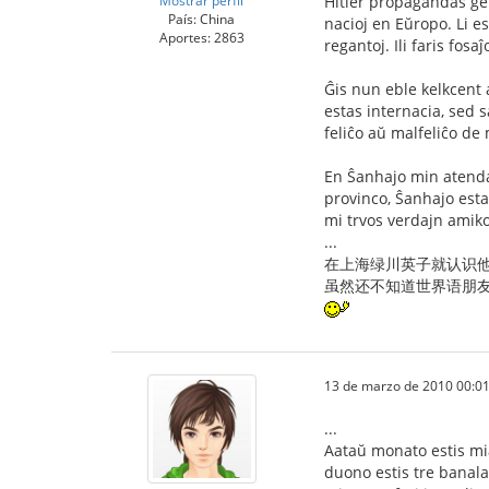
Mostrar perfil
Hitler propagandas ge
País: China
nacioj en Eŭropo. Li e
Aportes: 2863
regantoj. Ili faris fosa
Ĝis nun eble kelkcent aŭ
estas internacia, sed 
feliĉo aŭ malfeliĉo de 
En Ŝanhajo min atendas
provinco, Ŝanhajo esta
mi trvos verdajn amiko
...
在上海绿川英子就认识
虽然还不知道世界语朋
13 de marzo de 2010 00:01
...
Aataŭ monato estis mi
duono estis tre banala