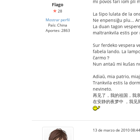
mi povos fari iom pli m
Flago
28
La ŝipo lulata de la on
Mostrar perfil
Ne enpensiĝu plu... A
País: China
La duan tagon vespere 
Aportes: 2863
maltrankvila estis por
Sur ferdeko vespera ve
fabela lando. La lampoj
ĉarmo？
Nun antaŭ mi kuŝas nur
Adiaŭ, mia patrio, miaj
Trankvila estis la dorm
nevineto.
再见了，我的祖国，我
在安静的夜梦中 ，我见
13 de marzo de 2010 08:44