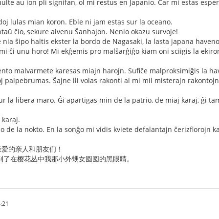
ulte au ion pli signifan, ol mi restus en Japanio. Ĉar mi estas esper
doj lulas mian koron. Eble ni jam estas sur la oceano.
ntaŭ ĉio, sekure alvenu Ŝanhajon. Nenio okazu survoje!
nia ŝipo haltis ekster la bordo de Nagasaki, la lasta japana haveno 
 mi ĉi unu horo! Mi ekĝemis pro malŝarĝiĝo kiam oni sciigis la ekiro
nto malvarmete karesas miajn harojn. Sufiĉe malproksimiĝis la havi
 palpebrumas. Ŝajne ili volas rakonti al mi mil misterajn rakontojn.
 la libera maro. Ĝi apartigas min de la patrio, de miaj karaj, ĝi ta
 karaj.
o de la nokto. En la sonĝo mi vidis kviete defalantajn ĉerizflorojn k
亲爱的亲人和朋友们！
到了在樱花丛中我那小外甥女圆圆的黑眼睛。
:21