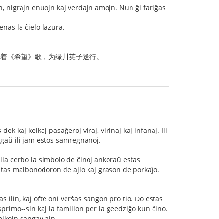
jn, nigrajn enuojn kaj verdajn amojn. Nun ĝi fariĝas
nas la ĉielo lazura.
唱着《希望》歌，为绿川英子送行。
dek kaj kelkaj pasaĝeroj viraj, virinaj kaj infanaj. Ili
orgaŭ ili jam estos samregnanoj.
ilia cerbo la simbolo de ĉinoj ankoraŭ estas
entas malbonodoron de ajlo kaj grason de porkaĵo.
as ilin, kaj ofte oni verŝas sangon pro tio. Do estas
sprimo--sin kaj la familion per la geedziĝo kun ĉino.
mikojn sangaviajn.