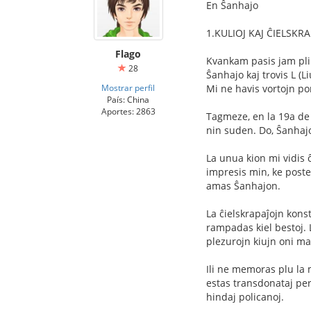
En Ŝanhajo
1.KULIOJ KAJ ĈIELSKRA
Flago
Kvankam pasis jam pli 
28
Ŝanhajo kaj trovis L (
Mostrar perfil
Mi ne havis vortojn por
País: China
Aportes: 2863
Tagmeze, en la 19a de A
nin suden. Do, Ŝanhaj
La unua kion mi vidis 
impresis min, ke poste
amas Ŝanhajon.
La ĉielskrapaĵojn konst
rampadas kiel bestoj. L
plezurojn kiujn oni ma
Ili ne memoras plu la m
estas transdonataj per
hindaj policanoj.
...