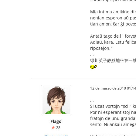
Mia intima amikino diri
nenian esperon aŭ pasi
tian amon, ĉar ĝi pov
Antaŭ tago de l` forvet
Adiaŭ, kara. Estu feliĉ
ripozejon."
...
绿川英子静默地坐在一
12 de marzo de 2010 01:14
...
Ŝi uzas vortojn "scii" 
Por ni esperantistoj n
fratojn de unu granda 
Flago
sento. Ni ankaŭ amegas
28