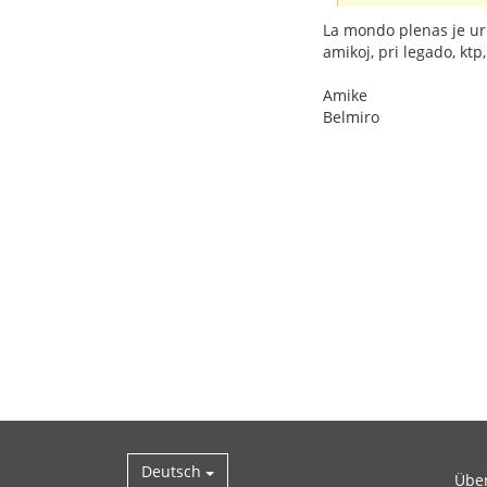
La mondo plenas je urbo
amikoj, pri legado, ktp,
Amike
Belmiro
Deutsch
Übe