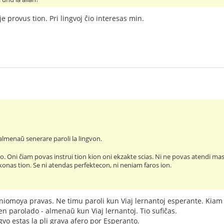
e provus tion. Pri lingvoj ĉio interesas min.
lmenaŭ senerare paroli la lingvon.
aro. Oni ĉiam povas instrui tion kion oni ekzakte scias. Ni ne povas atendi mas
 konas tion. Se ni atendas perfektecon, ni neniam faros ion.
omoya pravas. Ne timu paroli kun Viaj lernantoj esperante. Kiam il
en parolado - almenaŭ kun Viaj lernantoj. Tio sufiĉas.
gvo estas la pli grava afero por Esperanto.