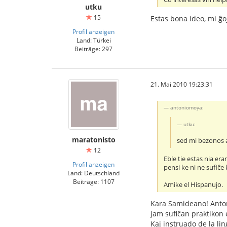
utku
15
Estas bona ideo, mi ĝoj
Profil anzeigen
Land: Türkei
Beiträge: 297
21. Mai 2010 19:23:31
antoniomoya:
utku:
maratonisto
sed mi bezonos a
12
Eble tie estas nia er
Profil anzeigen
pensi ke ni ne sufiĉe
Land: Deutschland
Beiträge: 1107
Amike el Hispanujo.
Kara Samideano! Antoni
jam sufiĉan praktikon 
Kaj instruado de la lin