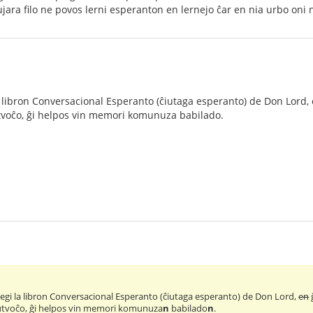
ara filo ne povos lerni esperanton en lernejo ĉar en nia urbo oni 
a libron Conversacional Esperanto (ĉiutaga esperanto) de Don Lord,
ŭtvoĉo, ĝi helpos vin memori komunuza babilado.
legi la libron Conversacional Esperanto (ĉiutaga esperanto) de Don Lord,
en
aŭtvoĉo, ĝi helpos vin memori komunuza
n
babilado
n
.