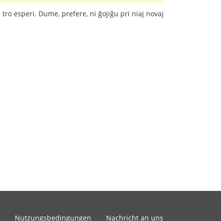
tro esperi. Dume, prefere, ni ĝojiĝu pri niaj novaj
Nutzungsbedingungen
Nachricht an uns