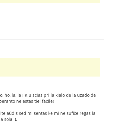
ho, la, la ! Kiu scias pri la kialo de la uzado de
eranto ne estas tiel facile!
ulte aŭdis sed mi sentas ke mi ne sufiĉe regas la
 sola! ).