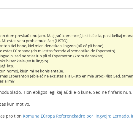
ton dum preskaŭ unu jaro. Malgraŭ komence ĝi estis facila, post kelkaj mona
u. Mi estas vera problemulo ĉar; [LISTO]
anton tiel bone, kiel mian denaskan lingvon (aŭ eĉ pli bone).
e estas Eŭropana (do mi estas fremda al semantiko de Esperanto).
ingvojn, sed ne scias iun pli ol Esperanton (krom denaskan).
skribi senkiale (en iu lingvo).
jaĝi ktp.
 kun homoj, kiujn mi ne konis antaŭe.
nas Esperanton (eble eĉ ne ekzistas alia E-isto en mia urbo)[/list]Sed, tamen 
as al mi?
odublado. Tion ebligos legi kaj aŭdi e-o kune. Sed ne finfaris nun.
pas kun motivo.
gas pro tion
Komuna Eŭropa Referenckadro por lingvojn: Lernado, i