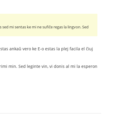
s sed mi sentas ke mi ne sufiĉe regas la lingvon. Sed
tas ankaŭ vero ke E-o estas la plej facila el ĉiuj
imi min. Sed leginte vin, vi donis al mi la esperon