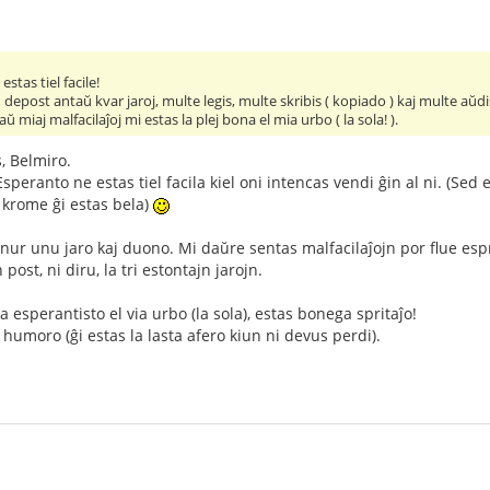
stas tiel facile!
depost antaŭ kvar jaroj, multe legis, multe skribis ( kopiado ) kaj multe aŭdi
ŭ miaj malfacilaĵoj mi estas la plej bona el mia urbo ( la sola! ).
, Belmiro.
eranto ne estas tiel facila kiel oni intencas vendi ĝin al ni. (Sed es
j krome ĝi estas bela)
nur unu jaro kaj duono. Mi daŭre sentas malfacilaĵojn por flue espr
 post, ni diru, la tri estontajn jarojn.
na esperantisto el via urbo (la sola), estas bonega spritaĵo!
 humoro (ĝi estas la lasta afero kiun ni devus perdi).