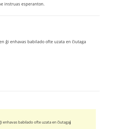
ne instruas esperanton.
 en ĝi enhavas babilado ofte uzata en ĉiutaga
ĝi enhavas babilado ofte uzata en ĉiutaga
j