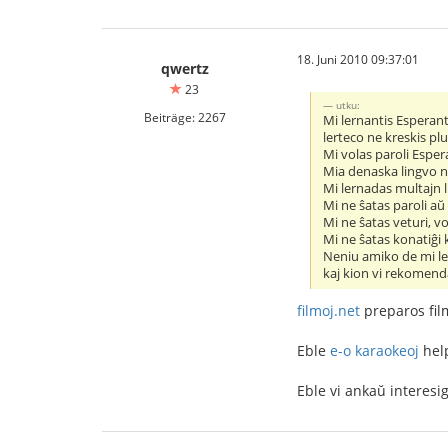
18. Juni 2010 09:37:01
qwertz
23
utku:
Beiträge: 2267
Mi lernantis Esperan
lerteco ne kreskis pl
Mi volas paroli Esper
Mia denaska lingvo n
Mi lernadas multajn l
Mi ne ŝatas paroli aŭ 
Mi ne ŝatas veturi, vo
Mi ne ŝatas konatiĝi
Neniu amiko de mi ler
kaj kion vi rekomend
filmoj.net
preparos film
Eble
e-o karaokeoj
hel
Eble vi ankaŭ interesi