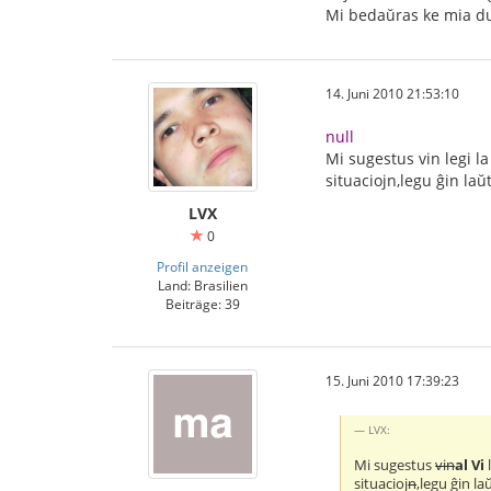
Mi bedaŭras ke mia duj
14. Juni 2010 21:53:10
null
Mi sugestus vin legi l
situaciojn,legu ĝin la
LVX
0
Profil anzeigen
Land: Brasilien
Beiträge: 39
15. Juni 2010 17:39:23
LVX:
Mi sugestus
vin
al Vi
situacioj
n
,legu ĝin l