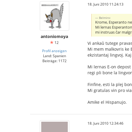
18. Juni 2010 11:24:13
Belmiro:
Krome, Esperanto ne e
Mi lernas Esperanton 
mi instruas ĉar malgra
antoniomoya
12
Vi ankaŭ tutege pravas
Mi mem malkovris ke Esp
Profil anzeigen
ekzistantaj lingvoj. Ka
Land: Spanien
Beiträge: 1172
Mi lernas E-on depost 
regi pli bone la lingvon
Finfine, esti la plej bo
Mi gratulas vin pro via
Amike el Hispanujo.
18. Juni 2010 12:34:46