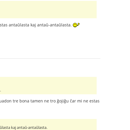
 estas antaŭlasta kaj antaŭ-antaŭlasta.
.
struadon tre bona tamen ne tro ĝojiĝu ĉar mi ne estas
aŭlasta kaj antaŭ-antaŭlasta.