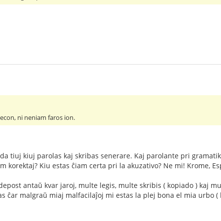
econ, ni neniam faros ion.
 tiuj kiuj parolas kaj skribas senerare. Kaj parolante pri gramatiko, 
m korektaj? Kiu estas ĉiam certa pri la akuzativo? Ne mi! Krome, Esp
epost antaŭ kvar jaroj, multe legis, multe skribis ( kopiado ) kaj m
s ĉar malgraŭ miaj malfacilaĵoj mi estas la plej bona el mia urbo ( la