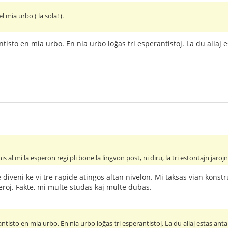
l mia urbo ( la sola! ).
ntisto en mia urbo. En nia urbo loĝas tri esperantistoj. La du aliaj
is al mi la esperon regi pli bone la lingvon post, ni diru, la tri estontajn jarojn
le diveni ke vi tre rapide atingos altan nivelon. Mi taksas vian kon
feroj. Fakte, mi multe studas kaj multe dubas.
antisto en mia urbo. En nia urbo loĝas tri esperantistoj. La du aliaj estas ant