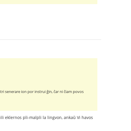
tri senerare ion por instrui ĝin, ĉar ni ĉiam povos
i eklernos pli-malpli la lingvon, ankaŭ Vi havos