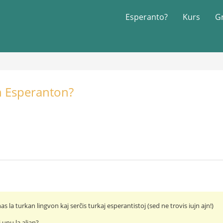
Esperanto?
Kurs
G
an Esperanton?
as la turkan lingvon kaj serĉis turkaj esperantistoj (sed ne trovis iujn ajn!)
 unu la alian?