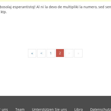
solaj esperantistoj! Al ni la devo de multipliki la numero, sed sen 
 ktp.
2
«
<
1
>
»
r uns
Team
Unterstützen Sie uns
Libro
Datenschutz