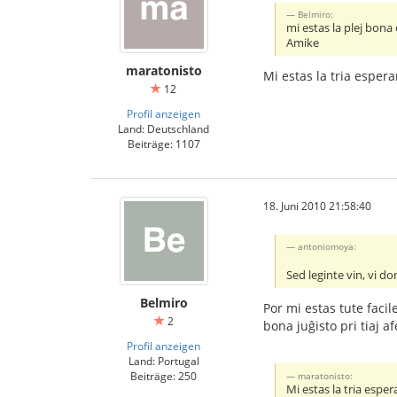
Belmiro:
mi estas la plej bona e
Amike
maratonisto
Mi estas la tria espera
12
Profil anzeigen
Land: Deutschland
Beiträge: 1107
18. Juni 2010 21:58:40
antoniomoya:
Sed leginte vin, vi don
Belmiro
Por mi estas tute faci
2
bona juĝisto pri tiaj a
Profil anzeigen
Land: Portugal
Beiträge: 250
maratonisto:
Mi estas la tria esper