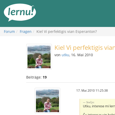
Zum
Inhalt
Forum
Fragen
Kiel Vi perfektigis vian Esperanton?
Kiel Vi perfektigis vi
von
utku
, 16. Mai 2010
Beiträge:
19
17. Mai 2010 11:25:38
Steĉjo:
Utku, interese mi lern
Ĉu interesas vin helpi