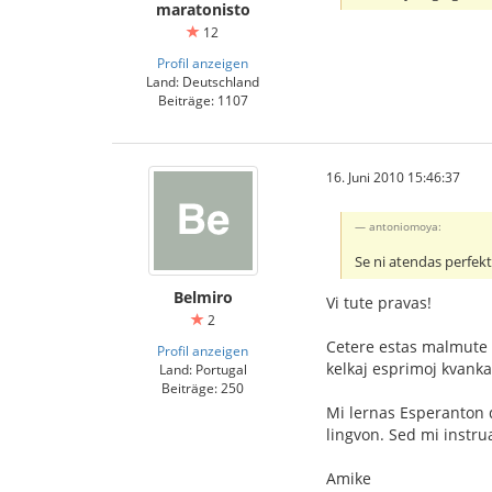
maratonisto
12
Profil anzeigen
Land: Deutschland
Beiträge: 1107
16. Juni 2010 15:46:37
antoniomoya:
Se ni atendas perfekt
Belmiro
Vi tute pravas!
2
Cetere estas malmute da
Profil anzeigen
kelkaj esprimoj kvanka
Land: Portugal
Beiträge: 250
Mi lernas Esperanton d
lingvon. Sed mi instrua
Amike