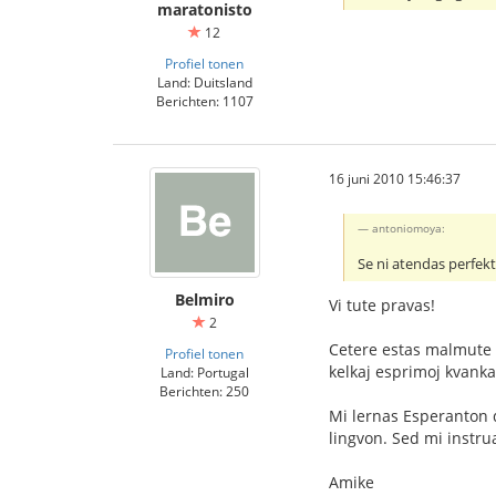
maratonisto
12
Profiel tonen
Land: Duitsland
Berichten: 1107
16 juni 2010 15:46:37
antoniomoya:
Se ni atendas perfekt
Belmiro
Vi tute pravas!
2
Cetere estas malmute da
Profiel tonen
kelkaj esprimoj kvanka
Land: Portugal
Berichten: 250
Mi lernas Esperanton d
lingvon. Sed mi instrua
Amike