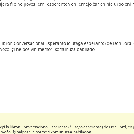
ara filo ne povos lerni esperanton en lernejo ĉar en nia urbo oni 
a libron Conversacional Esperanto (ĉiutaga esperanto) de Don Lord,
ŭtvoĉo, ĝi helpos vin memori komunuza babilado.
legi la libron Conversacional Esperanto (ĉiutaga esperanto) de Don Lord,
en
aŭtvoĉo, ĝi helpos vin memori komunuza
n
babilado
n
.