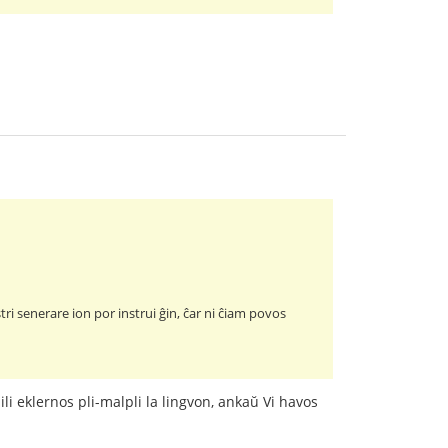
tri senerare ion por instrui ĝin, ĉar ni ĉiam povos
i eklernos pli-malpli la lingvon, ankaŭ Vi havos