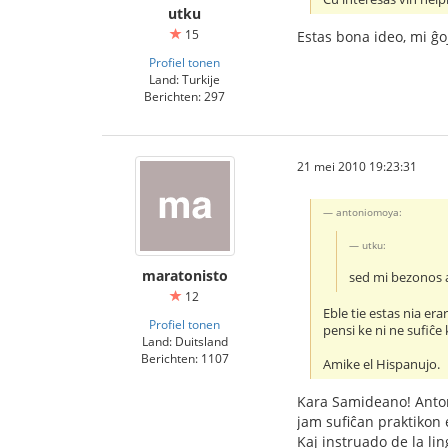
utku
15
Estas bona ideo, mi ĝoj
Profiel tonen
Land: Turkije
Berichten: 297
21 mei 2010 19:23:31
antoniomoya:
utku:
maratonisto
sed mi bezonos a
12
Eble tie estas nia er
Profiel tonen
pensi ke ni ne sufiĉe
Land: Duitsland
Berichten: 1107
Amike el Hispanujo.
Kara Samideano! Antoni
jam sufiĉan praktikon 
Kaj instruado de la lin