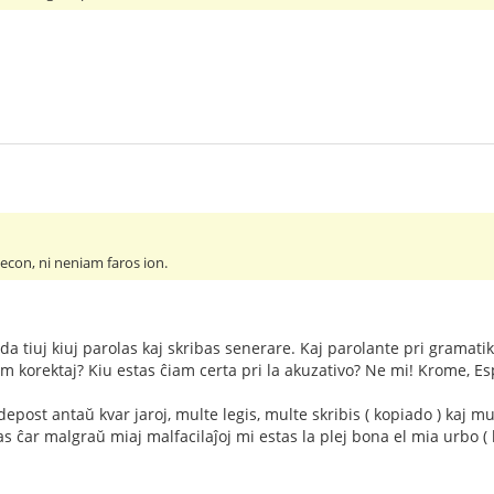
econ, ni neniam faros ion.
 tiuj kiuj parolas kaj skribas senerare. Kaj parolante pri gramatiko, 
m korektaj? Kiu estas ĉiam certa pri la akuzativo? Ne mi! Krome, Esp
epost antaŭ kvar jaroj, multe legis, multe skribis ( kopiado ) kaj m
s ĉar malgraŭ miaj malfacilaĵoj mi estas la plej bona el mia urbo ( la