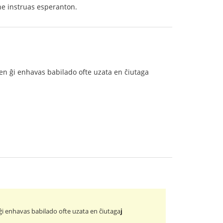
ne instruas esperanton.
 en ĝi enhavas babilado ofte uzata en ĉiutaga
ĝi enhavas babilado ofte uzata en ĉiutaga
j