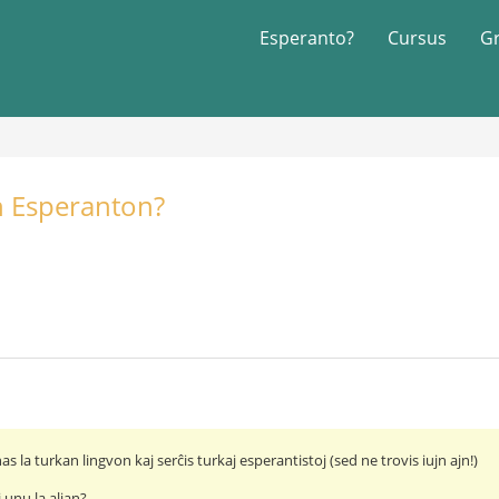
Esperanto?
Cursus
G
an Esperanton?
as la turkan lingvon kaj serĉis turkaj esperantistoj (sed ne trovis iujn ajn!)
 unu la alian?