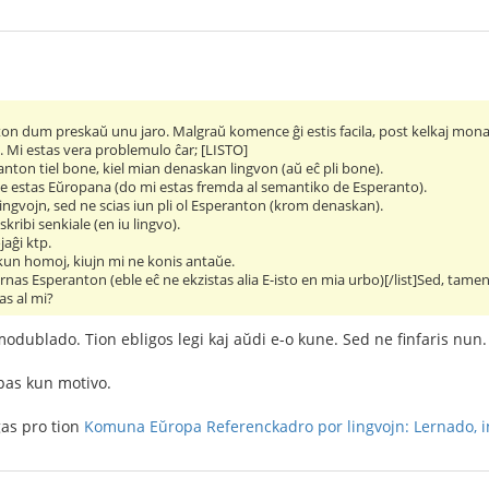
ton dum preskaŭ unu jaro. Malgraŭ komence ĝi estis facila, post kelkaj mona
u. Mi estas vera problemulo ĉar; [LISTO]
anton tiel bone, kiel mian denaskan lingvon (aŭ eĉ pli bone).
e estas Eŭropana (do mi estas fremda al semantiko de Esperanto).
ingvojn, sed ne scias iun pli ol Esperanton (krom denaskan).
skribi senkiale (en iu lingvo).
jaĝi ktp.
 kun homoj, kiujn mi ne konis antaŭe.
nas Esperanton (eble eĉ ne ekzistas alia E-isto en mia urbo)[/list]Sed, tamen 
as al mi?
odublado. Tion ebligos legi kaj aŭdi e-o kune. Sed ne finfaris nun.
pas kun motivo.
gas pro tion
Komuna Eŭropa Referenckadro por lingvojn: Lernado, i