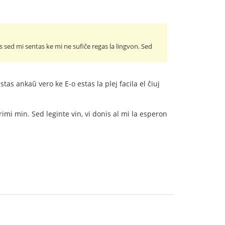
s sed mi sentas ke mi ne sufiĉe regas la lingvon. Sed
tas ankaŭ vero ke E-o estas la plej facila el ĉiuj
imi min. Sed leginte vin, vi donis al mi la esperon