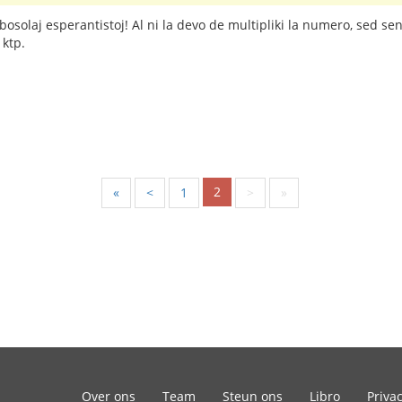
solaj esperantistoj! Al ni la devo de multipliki la numero, sed sen 
 ktp.
2
«
<
1
>
»
Over ons
Team
Steun ons
Libro
Priva