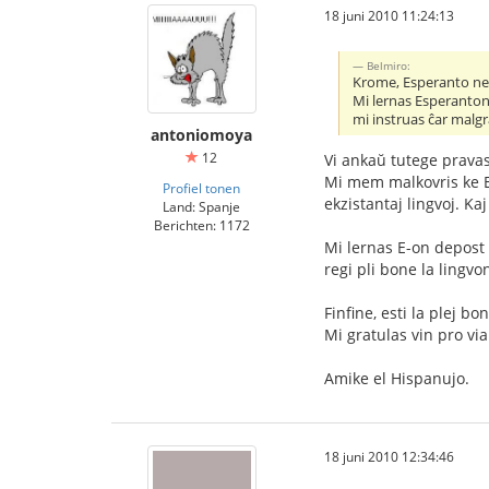
18 juni 2010 11:24:13
Belmiro:
Krome, Esperanto ne e
Mi lernas Esperanton 
mi instruas ĉar malgra
antoniomoya
12
Vi ankaŭ tutege pravas
Mi mem malkovris ke Esp
Profiel tonen
ekzistantaj lingvoj. Ka
Land: Spanje
Berichten: 1172
Mi lernas E-on depost 
regi pli bone la lingvon
Finfine, esti la plej bo
Mi gratulas vin pro via
Amike el Hispanujo.
18 juni 2010 12:34:46