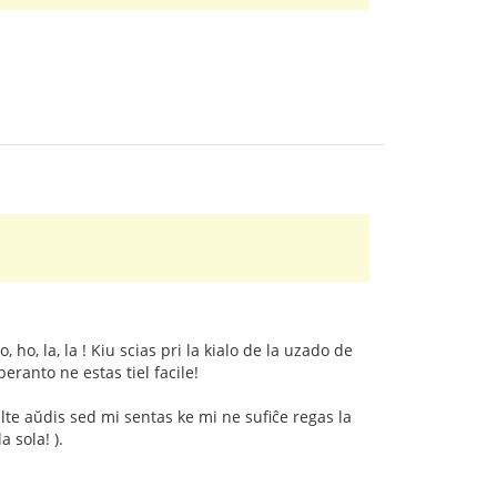
ho, la, la ! Kiu scias pri la kialo de la uzado de
eranto ne estas tiel facile!
ulte aŭdis sed mi sentas ke mi ne sufiĉe regas la
 sola! ).