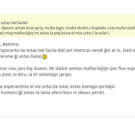
stas tiel facile!
depost antaŭ kvar jaroj, multe legis, multe skribis ( kopiado ) kaj multe aŭdi
ŭ miaj malfacilaĵoj mi estas la plej bona el mia urbo ( la sola! ).
, Belmiro.
eranto ne estas tiel facila kiel oni intencas vendi ĝin al ni. (Sed es
j krome ĝi estas bela)
nur unu jaro kaj duono. Mi daŭre sentas malfacilaĵojn por flue espr
 post, ni diru, la tri estontajn jarojn.
na esperantisto el via urbo (la sola), estas bonega spritaĵo!
 humoro (ĝi estas la lasta afero kiun ni devus perdi).