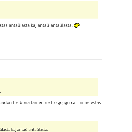
 estas antaŭlasta kaj antaŭ-antaŭlasta.
.
struadon tre bona tamen ne tro ĝojiĝu ĉar mi ne estas
aŭlasta kaj antaŭ-antaŭlasta.