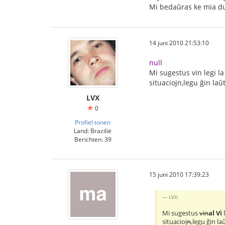
Mi bedaŭras ke mia duj
14 juni 2010 21:53:10
null
Mi sugestus vin legi l
situaciojn,legu ĝin la
LVX
0
Profiel tonen
Land: Brazilië
Berichten: 39
15 juni 2010 17:39:23
LVX:
Mi sugestus
vin
al Vi
situacioj
n
,legu ĝin l