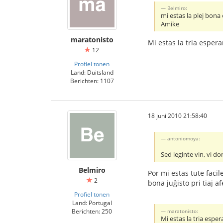
Belmiro:
mi estas la plej bona e
Amike
maratonisto
Mi estas la tria espera
12
Profiel tonen
Land: Duitsland
Berichten: 1107
18 juni 2010 21:58:40
antoniomoya:
Sed leginte vin, vi don
Belmiro
Por mi estas tute faci
2
bona juĝisto pri tiaj a
Profiel tonen
Land: Portugal
Berichten: 250
maratonisto:
Mi estas la tria esper