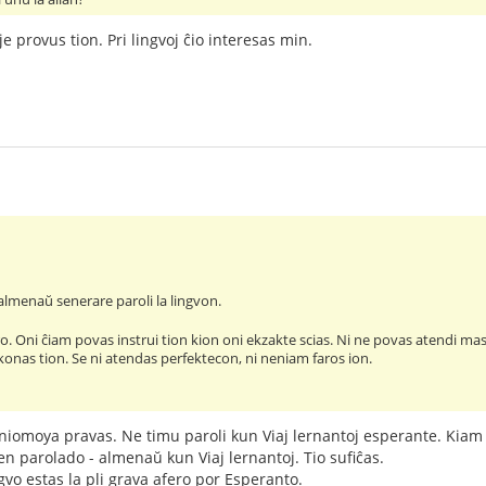
e provus tion. Pri lingvoj ĉio interesas min.
lmenaŭ senerare paroli la lingvon.
aro. Oni ĉiam povas instrui tion kion oni ekzakte scias. Ni ne povas atendi mas
 konas tion. Se ni atendas perfektecon, ni neniam faros ion.
omoya pravas. Ne timu paroli kun Viaj lernantoj esperante. Kiam il
en parolado - almenaŭ kun Viaj lernantoj. Tio sufiĉas.
gvo estas la pli grava afero por Esperanto.