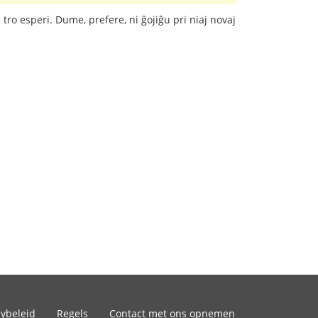
tro esperi. Dume, prefere, ni ĝojiĝu pri niaj novaj
cybeleid
Regels
Contact met ons opnemen