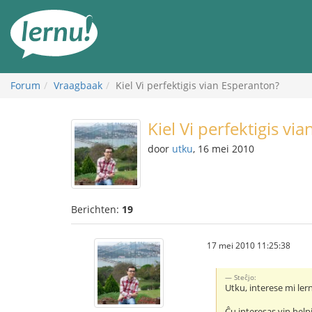
Naar
de
inhoud
Forum
Vraagbaak
Kiel Vi perfektigis vian Esperanton?
Kiel Vi perfektigis vi
door
utku
, 16 mei 2010
Berichten:
19
17 mei 2010 11:25:38
Steĉjo:
Utku, interese mi lern
Ĉu interesas vin helpi