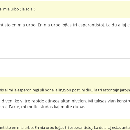
l mia urbo ( la sola! ).
ntisto en mia urbo. En nia urbo loĝas tri esperantistoj. La du aliaj
is al mi la esperon regi pli bone la lingvon post, ni diru, la tri estontajn jarojn
le diveni ke vi tre rapide atingos altan nivelon. Mi taksas vian kon
feroj. Fakte, mi multe studas kaj multe dubas.
antisto en mia urbo. En nia urbo loĝas tri esperantistoj. La du aliaj estas ant