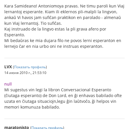
Kara Samideano! Antoniomoya pravas. Ne timu paroli kun Viaj
lernantoj esperante. Kiam ili eklernos pli-malpli la lingvon,
ankaŭ Vi havos jam sufiĉan praktikon en parolado - almenaŭ
kun Viaj lernantoj. Tio sufiĉas.
Kaj instruado de la lingvo estas la pli grava afero por
Esperanto.
Mi bedaŭras ke mia dujara filo ne povos lerni esperanton en
lernejo ĉar en nia urbo oni ne instruas esperanton.
LVX
(
Показать профиль
)
14 июня 2010 г., 21:53:10
null
Mi sugestus vin legi la libron Conversacional Esperanto
(ĉiutaga esperanto) de Don Lord, en ĝi enhavas babilado ofte
uzata en ĉiutaga situaciojn,legu ĝin laŭtvoĉo, ĝi helpos vin
memori komunuza babilado.
maratonisto
(
Показать профиль
)