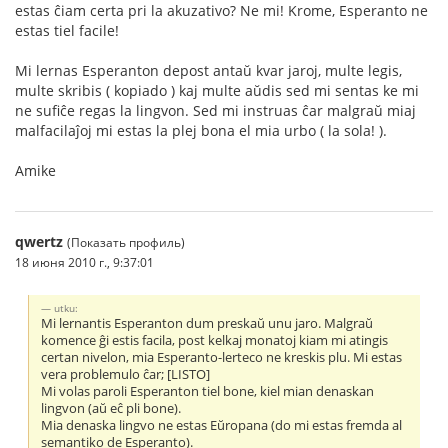
estas ĉiam certa pri la akuzativo? Ne mi! Krome, Esperanto ne
estas tiel facile!
Mi lernas Esperanton depost antaŭ kvar jaroj, multe legis,
multe skribis ( kopiado ) kaj multe aŭdis sed mi sentas ke mi
ne sufiĉe regas la lingvon. Sed mi instruas ĉar malgraŭ miaj
malfacilaĵoj mi estas la plej bona el mia urbo ( la sola! ).
Amike
qwertz
(Показать профиль)
18 июня 2010 г., 9:37:01
utku:
Mi lernantis Esperanton dum preskaŭ unu jaro. Malgraŭ
komence ĝi estis facila, post kelkaj monatoj kiam mi atingis
certan nivelon, mia Esperanto-lerteco ne kreskis plu. Mi estas
vera problemulo ĉar; [LISTO]
Mi volas paroli Esperanton tiel bone, kiel mian denaskan
lingvon (aŭ eĉ pli bone).
Mia denaska lingvo ne estas Eŭropana (do mi estas fremda al
semantiko de Esperanto).