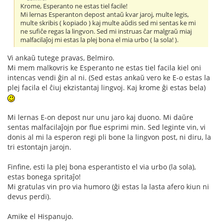
Krome, Esperanto ne estas tiel facile!
Mi lernas Esperanton depost antaŭ kvar jaroj, multe legis,
multe skribis ( kopiado ) kaj multe aŭdis sed mi sentas ke mi
ne sufiĉe regas la lingvon. Sed mi instruas ĉar malgraŭ miaj
malfacilaĵoj mi estas la plej bona el mia urbo ( la sola! ).
Vi ankaŭ tutege pravas, Belmiro.
Mi mem malkovris ke Esperanto ne estas tiel facila kiel oni
intencas vendi ĝin al ni. (Sed estas ankaŭ vero ke E-o estas la
plej facila el ĉiuj ekzistantaj lingvoj. Kaj krome ĝi estas bela)
Mi lernas E-on depost nur unu jaro kaj duono. Mi daŭre
sentas malfacilaĵojn por flue esprimi min. Sed leginte vin, vi
donis al mi la esperon regi pli bone la lingvon post, ni diru, la
tri estontajn jarojn.
Finfine, esti la plej bona esperantisto el via urbo (la sola),
estas bonega spritaĵo!
Mi gratulas vin pro via humoro (ĝi estas la lasta afero kiun ni
devus perdi).
Amike el Hispanujo.