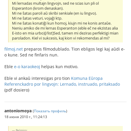
Mi lernadas multajn lingvojn, sed ne scias iun pli ol
Esperanton (krom denaskan).
Mi ne ŝatas paroli aŭ skribi senkiale (en iu lingvo).
Mi ne ŝatas veturi, vojaĝi ktp.
Mi ne ŝatas konatiĝi kun homoj, kiujn mi ne konis antaŭe.
Neniu amiko de mi lernas Esperanton (eble eĉ ne ekzistas alia
E-isto en mia urbo)[/list]Sed, tamen mi deziras perfektigi mian
paroladon. Kiel vi sukcesis, kaj kion vi rekomendas al mi?
filmoj.net
preparos filmodublado. Tion ebligos legi kaj aŭdi e-
o kune. Sed ne finfaris nun.
Eble
e-o karaokeoj
helpas kun motivo.
Eble vi ankaŭ interesigas pro tion
Komuna Eŭropa
Referenckadro por lingvojn: Lernado, instruado, pritaksado
(pdf dosiero)
antoniomoya
(
Показать профиль
)
18 июня 2010 г., 11:24:13
Belmiro: