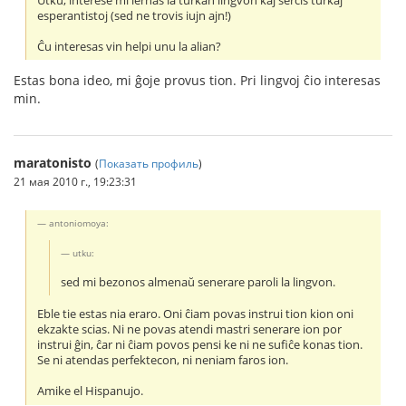
Utku, interese mi lernas la turkan lingvon kaj serĉis turkaj
esperantistoj (sed ne trovis iujn ajn!)
Ĉu interesas vin helpi unu la alian?
Estas bona ideo, mi ĝoje provus tion. Pri lingvoj ĉio interesas
min.
maratonisto
(
Показать профиль
)
21 мая 2010 г., 19:23:31
antoniomoya:
utku:
sed mi bezonos almenaŭ senerare paroli la lingvon.
Eble tie estas nia eraro. Oni ĉiam povas instrui tion kion oni
ekzakte scias. Ni ne povas atendi mastri senerare ion por
instrui ĝin, ĉar ni ĉiam povos pensi ke ni ne sufiĉe konas tion.
Se ni atendas perfektecon, ni neniam faros ion.
Amike el Hispanujo.