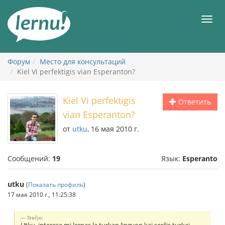
К
содержанию
Мен
Форум
Место для консультаций
Kiel Vi perfektigis vian Esperanton?
Kiel Vi perfektigis
Ответить
vian Esperanton?
от
utku
, 16 мая 2010 г.
Сообщений:
19
Язык:
Esperanto
utku
(
Показать профиль
)
17 мая 2010 г., 11:25:38
Steĉjo: