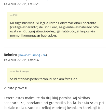
15 июня 2010 г., 17:39:23
LVX:
Mi sugestus
vin
al Vi
legi la libron Conversacional Esperanto
(ĉiutaga esperanto) de Don Lord,
en
ĝi enhavas babilado ofte
uzata en ĉiutaga
j
situacioj
n
,legu ĝin laŭtvoĉo, ĝi helpos vin
memori komunuza
n
babilado
n
.
Belmiro
(
Показать профиль
)
16 июня 2010 г., 15:46:37
antoniomoya:
Se ni atendas perfektecon, ni neniam faros ion.
Vi tute pravas!
Cetere estas malmute da tiuj kiuj parolas kaj skribas
senerare. Kaj parolante pri gramatiko, ho, la, la ! Kiu scias pri
la kialo de la uzado de kelkaj esprimoj kvankam korektaj? Kiu