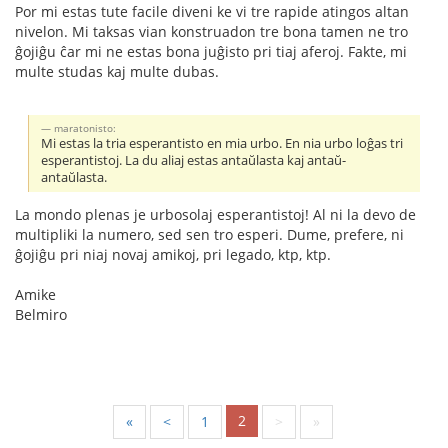
Por mi estas tute facile diveni ke vi tre rapide atingos altan
nivelon. Mi taksas vian konstruadon tre bona tamen ne tro
ĝojiĝu ĉar mi ne estas bona juĝisto pri tiaj aferoj. Fakte, mi
multe studas kaj multe dubas.
maratonisto:
Mi estas la tria esperantisto en mia urbo. En nia urbo loĝas tri
esperantistoj. La du aliaj estas antaŭlasta kaj antaŭ-
antaŭlasta.
La mondo plenas je urbosolaj esperantistoj! Al ni la devo de
multipliki la numero, sed sen tro esperi. Dume, prefere, ni
ĝojiĝu pri niaj novaj amikoj, pri legado, ktp, ktp.
Amike
Belmiro
2
«
<
1
>
»