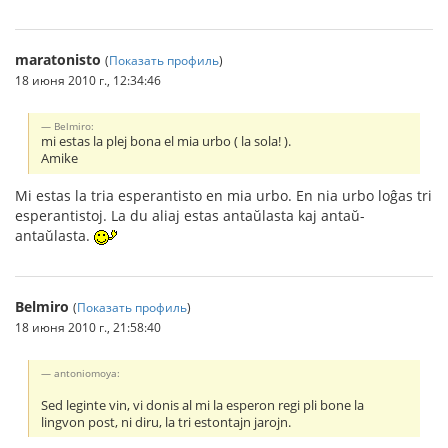
maratonisto
(
Показать профиль
)
18 июня 2010 г., 12:34:46
Belmiro:
mi estas la plej bona el mia urbo ( la sola! ).
Amike
Mi estas la tria esperantisto en mia urbo. En nia urbo loĝas tri
esperantistoj. La du aliaj estas antaŭlasta kaj antaŭ-
antaŭlasta.
Belmiro
(
Показать профиль
)
18 июня 2010 г., 21:58:40
antoniomoya:
Sed leginte vin, vi donis al mi la esperon regi pli bone la
lingvon post, ni diru, la tri estontajn jarojn.