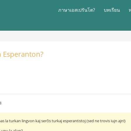
ภาษาเอสเปรันโต?
บทเรียน
an Esperanton?
8
as la turkan lingvon kaj serĉis turkaj esperantistoj (sed ne trovis iujn ajn!)
 unu la alian?