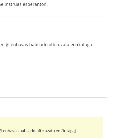
ne instruas esperanton.
 en ĝi enhavas babilado ofte uzata en ĉiutaga
ĝi enhavas babilado ofte uzata en ĉiutaga
j