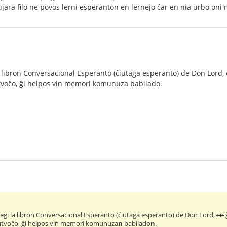
ara filo ne povos lerni esperanton en lernejo ĉar en nia urbo oni 
a libron Conversacional Esperanto (ĉiutaga esperanto) de Don Lord,
ŭtvoĉo, ĝi helpos vin memori komunuza babilado.
legi la libron Conversacional Esperanto (ĉiutaga esperanto) de Don Lord,
en
aŭtvoĉo, ĝi helpos vin memori komunuza
n
babilado
n
.