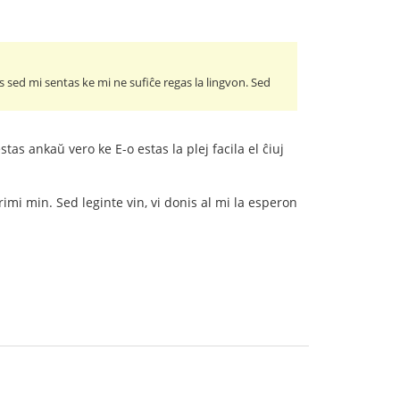
s sed mi sentas ke mi ne sufiĉe regas la lingvon. Sed
tas ankaŭ vero ke E-o estas la plej facila el ĉiuj
imi min. Sed leginte vin, vi donis al mi la esperon