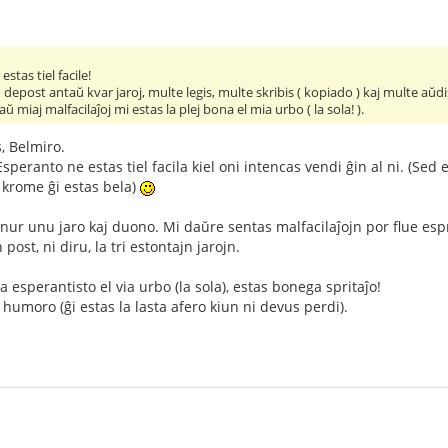
stas tiel facile!
depost antaŭ kvar jaroj, multe legis, multe skribis ( kopiado ) kaj multe aŭdi
ŭ miaj malfacilaĵoj mi estas la plej bona el mia urbo ( la sola! ).
, Belmiro.
eranto ne estas tiel facila kiel oni intencas vendi ĝin al ni. (Sed es
j krome ĝi estas bela)
nur unu jaro kaj duono. Mi daŭre sentas malfacilaĵojn por flue espr
 post, ni diru, la tri estontajn jarojn.
na esperantisto el via urbo (la sola), estas bonega spritaĵo!
 humoro (ĝi estas la lasta afero kiun ni devus perdi).