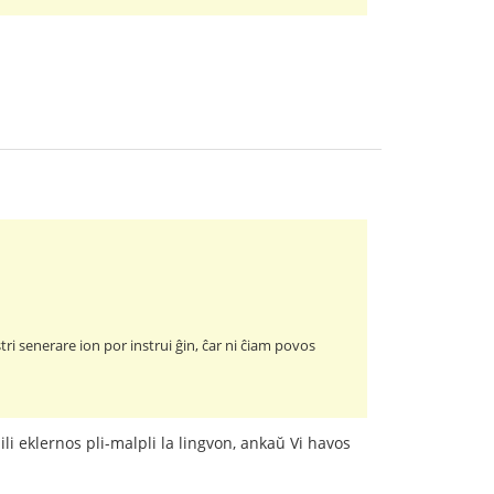
tri senerare ion por instrui ĝin, ĉar ni ĉiam povos
i eklernos pli-malpli la lingvon, ankaŭ Vi havos