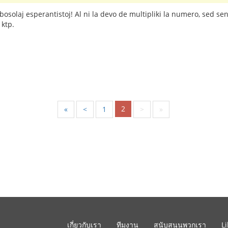
solaj esperantistoj! Al ni la devo de multipliki la numero, sed sen 
 ktp.
2
«
<
1
>
»
เกี่ยวกับเรา
ทีมงาน
สนับสนุนพวกเรา
L