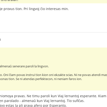
e provus tion. Pri lingvoj ĉio interesas min.
1
lmenaŭ senerare paroli la lingvon.
aro. Oni ĉiam povas instrui tion kion oni ekzakte scias. Ni ne povas atendi mas
 konas tion. Se ni atendas perfektecon, ni neniam faros ion.
omoya pravas. Ne timu paroli kun Viaj lernantoj esperante. Kiam il
en parolado - almenaŭ kun Viaj lernantoj. Tio sufiĉas.
gvo estas la pli grava afero por Esperanto.