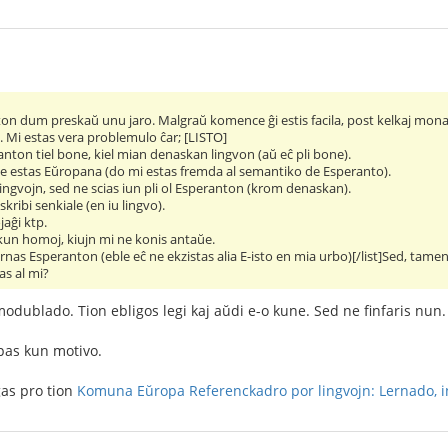
ton dum preskaŭ unu jaro. Malgraŭ komence ĝi estis facila, post kelkaj mona
u. Mi estas vera problemulo ĉar; [LISTO]
anton tiel bone, kiel mian denaskan lingvon (aŭ eĉ pli bone).
e estas Eŭropana (do mi estas fremda al semantiko de Esperanto).
ingvojn, sed ne scias iun pli ol Esperanton (krom denaskan).
skribi senkiale (en iu lingvo).
jaĝi ktp.
 kun homoj, kiujn mi ne konis antaŭe.
nas Esperanton (eble eĉ ne ekzistas alia E-isto en mia urbo)[/list]Sed, tamen 
as al mi?
odublado. Tion ebligos legi kaj aŭdi e-o kune. Sed ne finfaris nun.
pas kun motivo.
gas pro tion
Komuna Eŭropa Referenckadro por lingvojn: Lernado, i