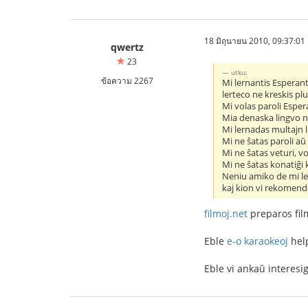
18 มิถุนายน 2010, 09:37:01
qwertz
23
utku:
ข้อความ 2267
Mi lernantis Esperan
lerteco ne kreskis pl
Mi volas paroli Esper
Mia denaska lingvo n
Mi lernadas multajn l
Mi ne ŝatas paroli aŭ 
Mi ne ŝatas veturi, vo
Mi ne ŝatas konatiĝi
Neniu amiko de mi ler
kaj kion vi rekomend
filmoj.net
preparos film
Eble
e-o karaokeoj
hel
Eble vi ankaŭ interesi