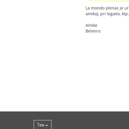
La mondo plenas je urbo
amikoj, pri legado, ktp,
Amike
Belmiro
ไทย