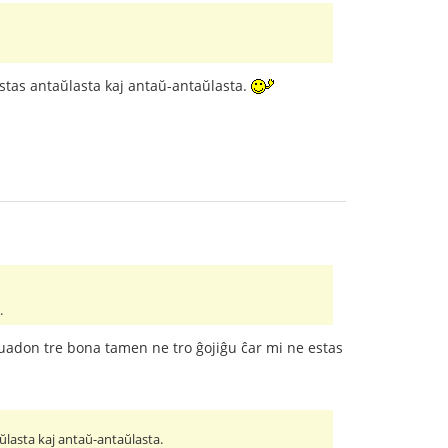
 estas antaŭlasta kaj antaŭ-antaŭlasta.
.
struadon tre bona tamen ne tro ĝojiĝu ĉar mi ne estas
aŭlasta kaj antaŭ-antaŭlasta.