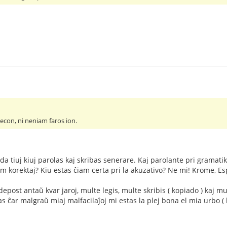
econ, ni neniam faros ion.
 tiuj kiuj parolas kaj skribas senerare. Kaj parolante pri gramatiko, 
m korektaj? Kiu estas ĉiam certa pri la akuzativo? Ne mi! Krome, Esp
epost antaŭ kvar jaroj, multe legis, multe skribis ( kopiado ) kaj m
s ĉar malgraŭ miaj malfacilaĵoj mi estas la plej bona el mia urbo ( la