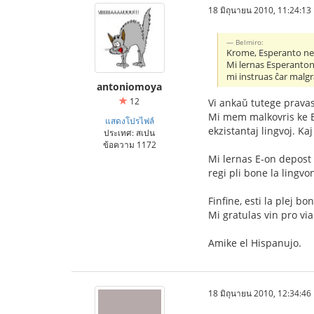
18 มิถุนายน 2010, 11:24:13
Belmiro:
Krome, Esperanto ne e
Mi lernas Esperanton 
mi instruas ĉar malgra
antoniomoya
12
Vi ankaŭ tutege pravas
Mi mem malkovris ke Esp
แสดงโปรไฟล์
ekzistantaj lingvoj. Ka
ประเทศ: สเปน
ข้อความ 1172
Mi lernas E-on depost 
regi pli bone la lingvon
Finfine, esti la plej bo
Mi gratulas vin pro via
Amike el Hispanujo.
18 มิถุนายน 2010, 12:34:46