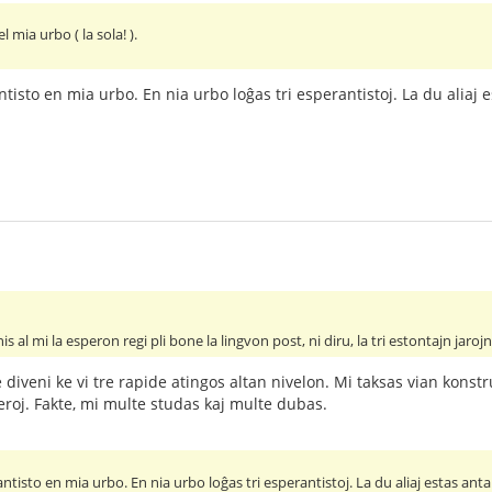
l mia urbo ( la sola! ).
ntisto en mia urbo. En nia urbo loĝas tri esperantistoj. La du aliaj
is al mi la esperon regi pli bone la lingvon post, ni diru, la tri estontajn jarojn
le diveni ke vi tre rapide atingos altan nivelon. Mi taksas vian kon
feroj. Fakte, mi multe studas kaj multe dubas.
antisto en mia urbo. En nia urbo loĝas tri esperantistoj. La du aliaj estas ant