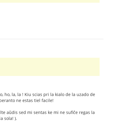
ho, la, la ! Kiu scias pri la kialo de la uzado de
eranto ne estas tiel facile!
ulte aŭdis sed mi sentas ke mi ne sufiĉe regas la
 sola! ).