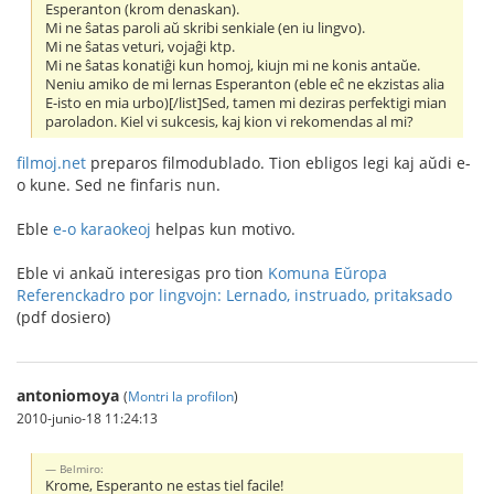
Esperanton (krom denaskan).
Mi ne ŝatas paroli aŭ skribi senkiale (en iu lingvo).
Mi ne ŝatas veturi, vojaĝi ktp.
Mi ne ŝatas konatiĝi kun homoj, kiujn mi ne konis antaŭe.
Neniu amiko de mi lernas Esperanton (eble eĉ ne ekzistas alia
E-isto en mia urbo)[/list]Sed, tamen mi deziras perfektigi mian
paroladon. Kiel vi sukcesis, kaj kion vi rekomendas al mi?
filmoj.net
preparos filmodublado. Tion ebligos legi kaj aŭdi e-
o kune. Sed ne finfaris nun.
Eble
e-o karaokeoj
helpas kun motivo.
Eble vi ankaŭ interesigas pro tion
Komuna Eŭropa
Referenckadro por lingvojn: Lernado, instruado, pritaksado
(pdf dosiero)
antoniomoya
(
Montri la profilon
)
2010-junio-18 11:24:13
Belmiro:
Krome, Esperanto ne estas tiel facile!