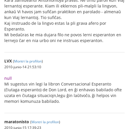
Kara Samideano! Antoniomoya pravas. Ne timu paroli kun Viaj
lernantoj esperante. Kiam ili eklernos pli-malpli la lingvon,
ankaŭ Vi havos jam sufiĉan praktikon en parolado - almenaŭ
kun Viaj lernantoj. Tio sufiĉas.
Kaj instruado de la lingvo estas la pli grava afero por
Esperanto.
Mi bedaŭras ke mia dujara filo ne povos lerni esperanton en
lernejo ĉar en nia urbo oni ne instruas esperanton.
LVX
(
Montri la profilon
)
2010-junio-14 21:53:10
null
Mi sugestus vin legi la libron Conversacional Esperanto
(ĉiutaga esperanto) de Don Lord, en ĝi enhavas babilado ofte
uzata en ĉiutaga situaciojn,legu ĝin laŭtvoĉo, ĝi helpos vin
memori komunuza babilado.
maratonisto
(
Montri la profilon
)
2010-junio-15 17:39:23