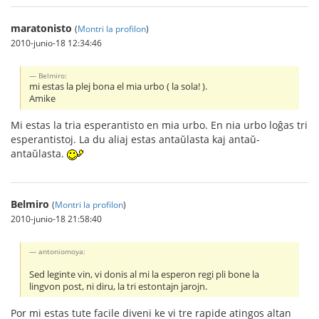
maratonisto
(
Montri la profilon
)
2010-junio-18 12:34:46
Belmiro:
mi estas la plej bona el mia urbo ( la sola! ).
Amike
Mi estas la tria esperantisto en mia urbo. En nia urbo loĝas tri
esperantistoj. La du aliaj estas antaŭlasta kaj antaŭ-
antaŭlasta.
Belmiro
(
Montri la profilon
)
2010-junio-18 21:58:40
antoniomoya:
Sed leginte vin, vi donis al mi la esperon regi pli bone la
lingvon post, ni diru, la tri estontajn jarojn.
Por mi estas tute facile diveni ke vi tre rapide atingos altan