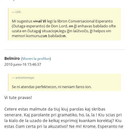
LVX:
Mi sugestus
vin
al Vi
legi la libron Conversacional Esperanto
(ĉiutaga esperanto) de Don Lord,
en
ĝi enhavas babilado ofte
uzata en ĉiutaga
j
situacioj
n
,legu ĝin laŭtvoĉo, ĝi helpos vin
memori komunuza
n
babilado
n
.
Belmiro
(
Montri la profilon
)
2010-junio-16 15:46:37
antoniomoya:
Se ni atendas perfektecon, ni neniam faros ion.
Vi tute pravas!
Cetere estas malmute da tiuj kiuj parolas kaj skribas
senerare. Kaj parolante pri gramatiko, ho, la, la ! Kiu scias pri
la kialo de la uzado de kelkaj esprimoj kvankam korektaj? Kiu
estas ĉiam certa pri la akuzativo? Ne mi! Krome, Esperanto ne