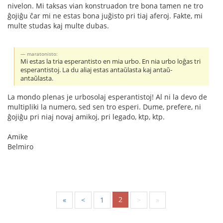
nivelon. Mi taksas vian konstruadon tre bona tamen ne tro
ĝojiĝu ĉar mi ne estas bona juĝisto pri tiaj aferoj. Fakte, mi
multe studas kaj multe dubas.
maratonisto:
Mi estas la tria esperantisto en mia urbo. En nia urbo loĝas tri
esperantistoj. La du aliaj estas antaŭlasta kaj antaŭ-
antaŭlasta.
La mondo plenas je urbosolaj esperantistoj! Al ni la devo de
multipliki la numero, sed sen tro esperi. Dume, prefere, ni
ĝojiĝu pri niaj novaj amikoj, pri legado, ktp, ktp.
Amike
Belmiro
2
«
<
1
>
»