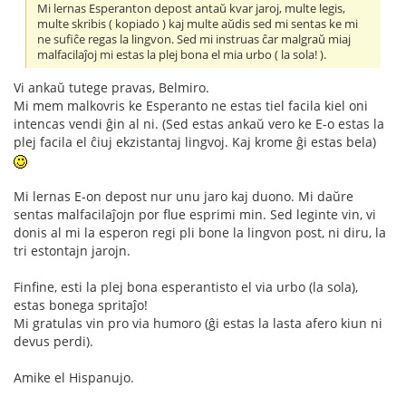
Mi lernas Esperanton depost antaŭ kvar jaroj, multe legis,
multe skribis ( kopiado ) kaj multe aŭdis sed mi sentas ke mi
ne sufiĉe regas la lingvon. Sed mi instruas ĉar malgraŭ miaj
malfacilaĵoj mi estas la plej bona el mia urbo ( la sola! ).
Vi ankaŭ tutege pravas, Belmiro.
Mi mem malkovris ke Esperanto ne estas tiel facila kiel oni
intencas vendi ĝin al ni. (Sed estas ankaŭ vero ke E-o estas la
plej facila el ĉiuj ekzistantaj lingvoj. Kaj krome ĝi estas bela)
Mi lernas E-on depost nur unu jaro kaj duono. Mi daŭre
sentas malfacilaĵojn por flue esprimi min. Sed leginte vin, vi
donis al mi la esperon regi pli bone la lingvon post, ni diru, la
tri estontajn jarojn.
Finfine, esti la plej bona esperantisto el via urbo (la sola),
estas bonega spritaĵo!
Mi gratulas vin pro via humoro (ĝi estas la lasta afero kiun ni
devus perdi).
Amike el Hispanujo.