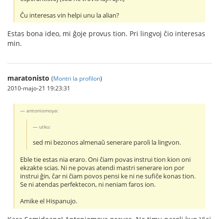
Ĉu interesas vin helpi unu la alian?
Estas bona ideo, mi ĝoje provus tion. Pri lingvoj ĉio interesas
min.
maratonisto
(
Montri la profilon
)
2010-majo-21 19:23:31
antoniomoya:
utku:
sed mi bezonos almenaŭ senerare paroli la lingvon.
Eble tie estas nia eraro. Oni ĉiam povas instrui tion kion oni
ekzakte scias. Ni ne povas atendi mastri senerare ion por
instrui ĝin, ĉar ni ĉiam povos pensi ke ni ne sufiĉe konas tion.
Se ni atendas perfektecon, ni neniam faros ion.
Amike el Hispanujo.