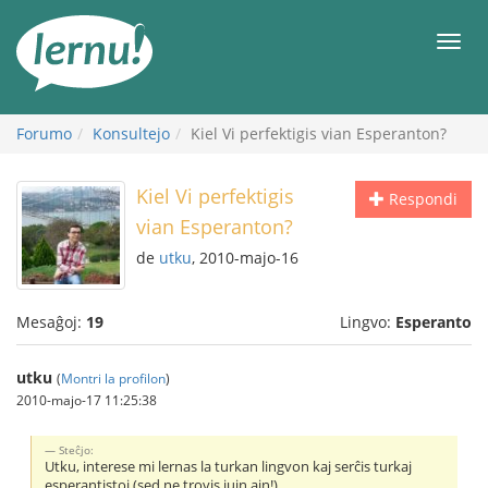
Al
la
Men
enhavo
Forumo
Konsultejo
Kiel Vi perfektigis vian Esperanton?
Kiel Vi perfektigis
Respondi
vian Esperanton?
de
utku
, 2010-majo-16
Mesaĝoj:
19
Lingvo:
Esperanto
utku
(
Montri la profilon
)
2010-majo-17 11:25:38
Steĉjo:
Utku, interese mi lernas la turkan lingvon kaj serĉis turkaj
esperantistoj (sed ne trovis iujn ajn!)