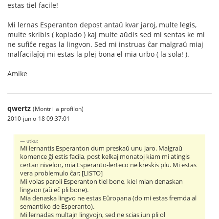
estas tiel facile!
Mi lernas Esperanton depost antaŭ kvar jaroj, multe legis,
multe skribis ( kopiado ) kaj multe aŭdis sed mi sentas ke mi
ne sufiĉe regas la lingvon. Sed mi instruas ĉar malgraŭ miaj
malfacilaĵoj mi estas la plej bona el mia urbo ( la sola! ).
Amike
qwertz
(Montri la profilon)
2010-junio-18 09:37:01
utku:
Mi lernantis Esperanton dum preskaŭ unu jaro. Malgraŭ
komence ĝi estis facila, post kelkaj monatoj kiam mi atingis
certan nivelon, mia Esperanto-lerteco ne kreskis plu. Mi estas
vera problemulo ĉar; [LISTO]
Mi volas paroli Esperanton tiel bone, kiel mian denaskan
lingvon (aŭ eĉ pli bone).
Mia denaska lingvo ne estas Eŭropana (do mi estas fremda al
semantiko de Esperanto).
Mi lernadas multajn lingvojn, sed ne scias iun pli ol