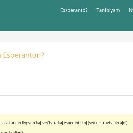
Eszperantó?
Tanfolyam
N
an Esperanton?
as la turkan lingvon kaj serĉis turkaj esperantistoj (sed ne trovis iujn ajn!)
 unu la alian?