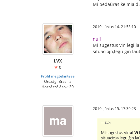
Mi bedaŭras ke mia duj
2010. június 14. 21:53:10
null
Mi sugestus vin legi l
situaciojn,legu ĝin la
LVX
0
Profil megtekintése
Ország: Brazília
Hozzászólások: 39
2010. június 15. 17:39:23
LVX:
Mi sugestus
vin
al Vi
situacioj
n
,legu ĝin l