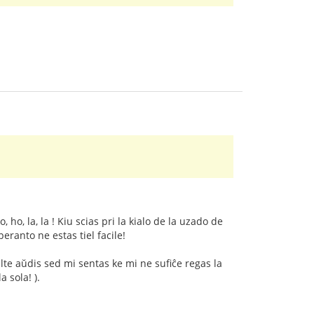
ho, la, la ! Kiu scias pri la kialo de la uzado de
eranto ne estas tiel facile!
ulte aŭdis sed mi sentas ke mi ne sufiĉe regas la
 sola! ).