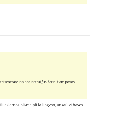
tri senerare ion por instrui ĝin, ĉar ni ĉiam povos
i eklernos pli-malpli la lingvon, ankaŭ Vi havos