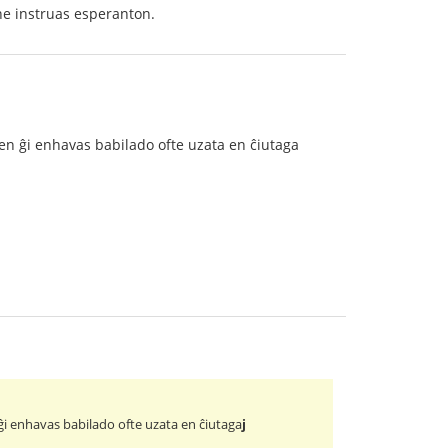
ne instruas esperanton.
 en ĝi enhavas babilado ofte uzata en ĉiutaga
ĝi enhavas babilado ofte uzata en ĉiutaga
j