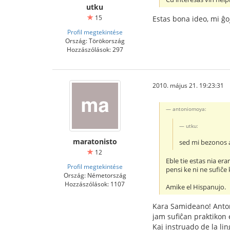
utku
15
Estas bona ideo, mi ĝoj
Profil megtekintése
Ország: Törökország
Hozzászólások: 297
2010. május 21. 19:23:31
antoniomoya:
utku:
maratonisto
sed mi bezonos a
12
Eble tie estas nia er
Profil megtekintése
pensi ke ni ne sufiĉe
Ország: Németország
Hozzászólások: 1107
Amike el Hispanujo.
Kara Samideano! Antoni
jam sufiĉan praktikon 
Kaj instruado de la lin