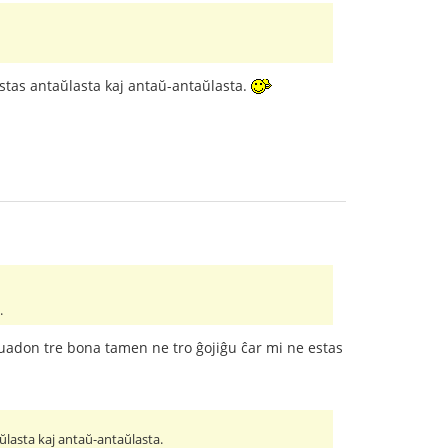
 estas antaŭlasta kaj antaŭ-antaŭlasta.
.
struadon tre bona tamen ne tro ĝojiĝu ĉar mi ne estas
aŭlasta kaj antaŭ-antaŭlasta.