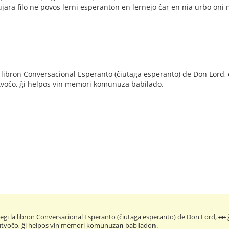
ara filo ne povos lerni esperanton en lernejo ĉar en nia urbo oni 
a libron Conversacional Esperanto (ĉiutaga esperanto) de Don Lord,
ŭtvoĉo, ĝi helpos vin memori komunuza babilado.
legi la libron Conversacional Esperanto (ĉiutaga esperanto) de Don Lord,
en
aŭtvoĉo, ĝi helpos vin memori komunuza
n
babilado
n
.