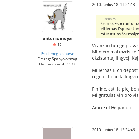
2010. június 18. 11:24:13
Belmiro:
Krome, Esperanto ne e
Mi lernas Esperanton 
mi instruas ĉar malgra
antoniomoya
12
Vi ankaŭ tutege pravas
Mi mem malkovris ke Esp
Profil megtekintése
ekzistantaj lingvoj. Ka
Ország: Spanyolország
Hozzászólások: 1172
Mi lernas E-on depost 
regi pli bone la lingvon
Finfine, esti la plej bo
Mi gratulas vin pro via
Amike el Hispanujo.
2010. június 18. 12:34:46