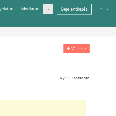
yelvtan
Médiatár
HU
Bejelentkezés
Válaszok
Nyelv:
Esperanto