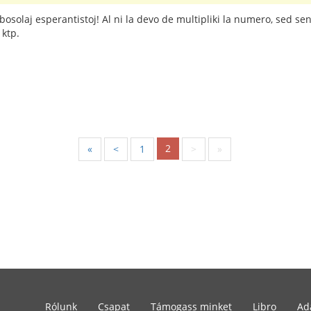
solaj esperantistoj! Al ni la devo de multipliki la numero, sed sen 
 ktp.
2
«
<
1
>
»
Rólunk
Csapat
Támogass minket
Libro
Ad