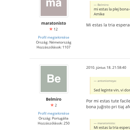
Belmiro:
mi estas la plej bona e
Amike
maratonisto
Mi estas la tria espera
12
Profil megtekintése
Ország: Németország
Hozzászólások: 1107
2010. június 18. 21:58:40
antoniomoya:
Sed leginte vin, vi don
Belmiro
Por mi estas tute faci
2
bona juĝisto pri tiaj a
Profil megtekintése
Ország: Portugália
Hozzászólások: 250
maratonisto:
Mi estas la tria esper