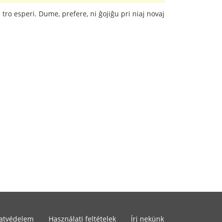
tro esperi. Dume, prefere, ni ĝojiĝu pri niaj novaj
atvédelem
Használati feltételek
Írj nekünk