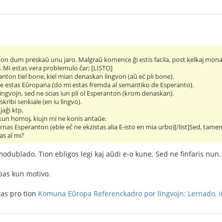
ton dum preskaŭ unu jaro. Malgraŭ komence ĝi estis facila, post kelkaj mona
u. Mi estas vera problemulo ĉar; [LISTO]
anton tiel bone, kiel mian denaskan lingvon (aŭ eĉ pli bone).
e estas Eŭropana (do mi estas fremda al semantiko de Esperanto).
ingvojn, sed ne scias iun pli ol Esperanton (krom denaskan).
skribi senkiale (en iu lingvo).
jaĝi ktp.
 kun homoj, kiujn mi ne konis antaŭe.
nas Esperanton (eble eĉ ne ekzistas alia E-isto en mia urbo)[/list]Sed, tamen 
as al mi?
odublado. Tion ebligos legi kaj aŭdi e-o kune. Sed ne finfaris nun.
pas kun motivo.
gas pro tion
Komuna Eŭropa Referenckadro por lingvojn: Lernado, i