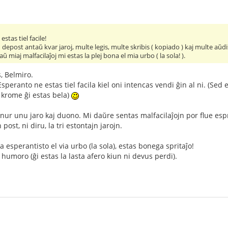
stas tiel facile!
depost antaŭ kvar jaroj, multe legis, multe skribis ( kopiado ) kaj multe aŭdi
ŭ miaj malfacilaĵoj mi estas la plej bona el mia urbo ( la sola! ).
, Belmiro.
eranto ne estas tiel facila kiel oni intencas vendi ĝin al ni. (Sed es
j krome ĝi estas bela)
nur unu jaro kaj duono. Mi daŭre sentas malfacilaĵojn por flue espr
 post, ni diru, la tri estontajn jarojn.
na esperantisto el via urbo (la sola), estas bonega spritaĵo!
 humoro (ĝi estas la lasta afero kiun ni devus perdi).