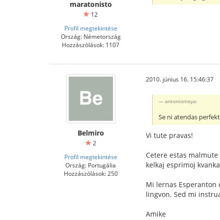
maratonisto
12
Profil megtekintése
Ország: Németország
Hozzászólások: 1107
2010. június 16. 15:46:37
antoniomoya:
Se ni atendas perfekt
Belmiro
Vi tute pravas!
2
Cetere estas malmute da
Profil megtekintése
kelkaj esprimoj kvanka
Ország: Portugália
Hozzászólások: 250
Mi lernas Esperanton d
lingvon. Sed mi instrua
Amike