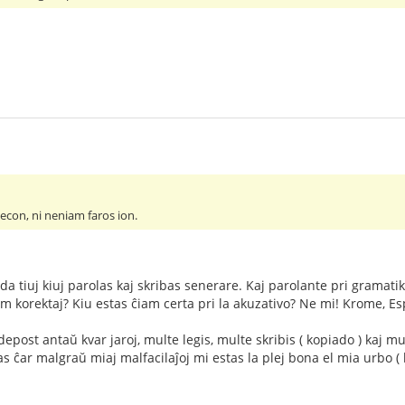
econ, ni neniam faros ion.
 tiuj kiuj parolas kaj skribas senerare. Kaj parolante pri gramatiko, 
m korektaj? Kiu estas ĉiam certa pri la akuzativo? Ne mi! Krome, Esp
epost antaŭ kvar jaroj, multe legis, multe skribis ( kopiado ) kaj m
s ĉar malgraŭ miaj malfacilaĵoj mi estas la plej bona el mia urbo ( la