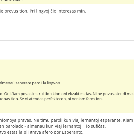
e provus tion. Pri lingvoj ĉio interesas min.
lmenaŭ senerare paroli la lingvon.
aro. Oni ĉiam povas instrui tion kion oni ekzakte scias. Ni ne povas atendi mas
 konas tion. Se ni atendas perfektecon, ni neniam faros ion.
omoya pravas. Ne timu paroli kun Viaj lernantoj esperante. Kiam il
en parolado - almenaŭ kun Viaj lernantoj. Tio sufiĉas.
gvo estas la pli grava afero por Esperanto.