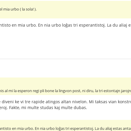
l mia urbo ( la sola! ).
ntisto en mia urbo. En nia urbo loĝas tri esperantistoj. La du aliaj
is al mi la esperon regi pli bone la lingvon post, ni diru, la tri estontajn jarojn
le diveni ke vi tre rapide atingos altan nivelon. Mi taksas vian kon
feroj. Fakte, mi multe studas kaj multe dubas.
antisto en mia urbo. En nia urbo loĝas tri esperantistoj. La du aliaj estas ant