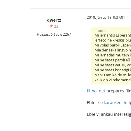
2010. június 18. 9:37:01
qwertz
23
utku:
Hozzászólások: 2267
Mi lernantis Esperan
lerteco ne kreskis pl
Mi volas paroli Esper
Mia denaska lingvo n
Mi lernadas multajn l
Mi ne ŝatas paroli aŭ 
Mi ne ŝatas veturi, vo
Mi ne ŝatas konatiĝi
Neniu amiko de mi ler
kaj kion vi rekomend
filmoj.net
preparos film
Eble
e-o karaokeoj
hel
Eble vi ankaŭ interesi