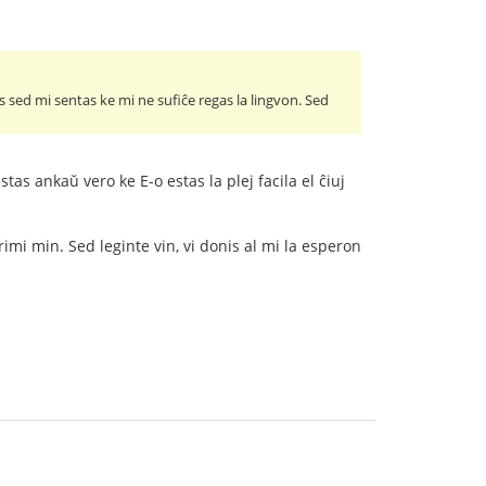
s sed mi sentas ke mi ne sufiĉe regas la lingvon. Sed
tas ankaŭ vero ke E-o estas la plej facila el ĉiuj
imi min. Sed leginte vin, vi donis al mi la esperon