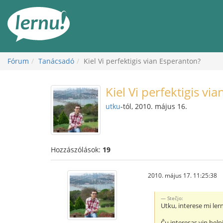
Tartalom
Fórum
Tanácsadó
Kiel Vi perfektigis vian Esperanton?
Kiel Vi perfektigis vi
utku
-tól, 2010. május 16.
Hozzászólások:
19
2010. május 17. 11:25:38
Steĉjo:
Utku, interese mi lern
Ĉu interesas vin helpi