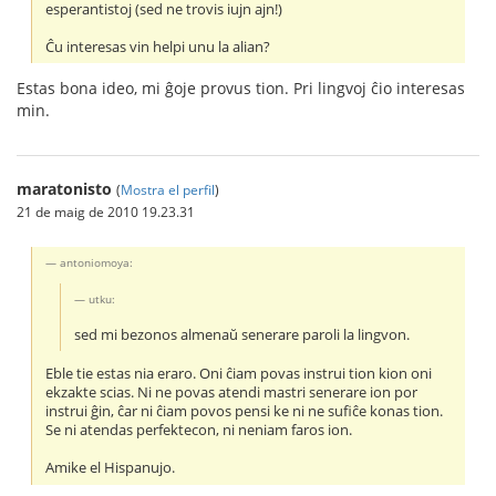
esperantistoj (sed ne trovis iujn ajn!)
Ĉu interesas vin helpi unu la alian?
Estas bona ideo, mi ĝoje provus tion. Pri lingvoj ĉio interesas
min.
maratonisto
(
Mostra el perfil
)
21 de maig de 2010 19.23.31
antoniomoya:
utku:
sed mi bezonos almenaŭ senerare paroli la lingvon.
Eble tie estas nia eraro. Oni ĉiam povas instrui tion kion oni
ekzakte scias. Ni ne povas atendi mastri senerare ion por
instrui ĝin, ĉar ni ĉiam povos pensi ke ni ne sufiĉe konas tion.
Se ni atendas perfektecon, ni neniam faros ion.
Amike el Hispanujo.