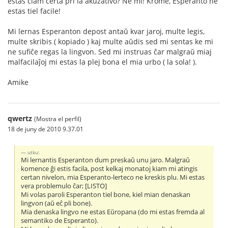
estas ĉiam certa pri la akuzativo? Ne mi! Krome, Esperanto ne
estas tiel facile!
Mi lernas Esperanton depost antaŭ kvar jaroj, multe legis,
multe skribis ( kopiado ) kaj multe aŭdis sed mi sentas ke mi
ne sufiĉe regas la lingvon. Sed mi instruas ĉar malgraŭ miaj
malfacilaĵoj mi estas la plej bona el mia urbo ( la sola! ).
Amike
qwertz
(Mostra el perfil)
18 de juny de 2010 9.37.01
utku:
Mi lernantis Esperanton dum preskaŭ unu jaro. Malgraŭ
komence ĝi estis facila, post kelkaj monatoj kiam mi atingis
certan nivelon, mia Esperanto-lerteco ne kreskis plu. Mi estas
vera problemulo ĉar; [LISTO]
Mi volas paroli Esperanton tiel bone, kiel mian denaskan
lingvon (aŭ eĉ pli bone).
Mia denaska lingvo ne estas Eŭropana (do mi estas fremda al
semantiko de Esperanto).