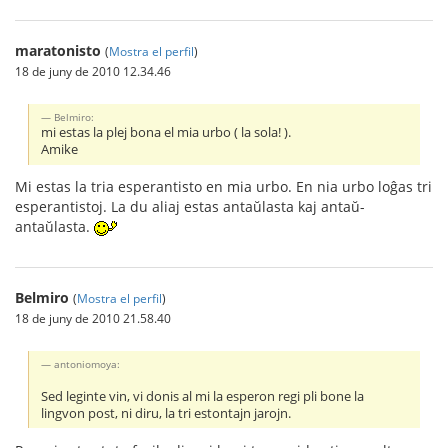
maratonisto
(
Mostra el perfil
)
18 de juny de 2010 12.34.46
Belmiro:
mi estas la plej bona el mia urbo ( la sola! ).
Amike
Mi estas la tria esperantisto en mia urbo. En nia urbo loĝas tri
esperantistoj. La du aliaj estas antaŭlasta kaj antaŭ-
antaŭlasta.
Belmiro
(
Mostra el perfil
)
18 de juny de 2010 21.58.40
antoniomoya:
Sed leginte vin, vi donis al mi la esperon regi pli bone la
lingvon post, ni diru, la tri estontajn jarojn.