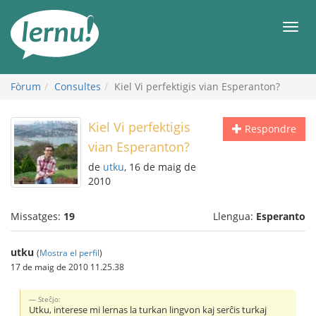
Al
contingut
Men
Fòrum
Consultes
Kiel Vi perfektigis vian Esperanton?
Kiel Vi perfektigis
Respondre
vian Esperanton?
de
utku
, 16 de maig de
2010
Missatges:
19
Llengua:
Esperanto
utku
(
Mostra el perfil
)
17 de maig de 2010 11.25.38
Steĉjo:
Utku, interese mi lernas la turkan lingvon kaj serĉis turkaj