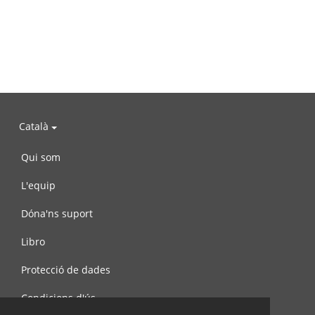
Català
Qui som
L'equip
Dóna'ns suport
Libro
Protecció de dades
Condicions d'ús