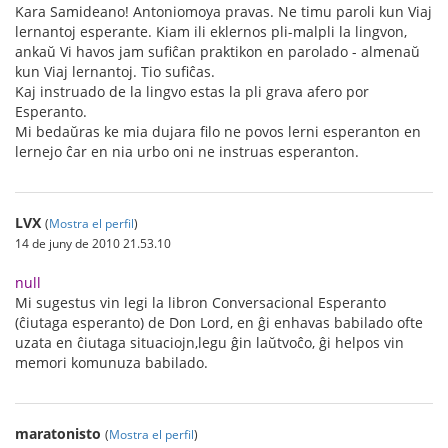
Kara Samideano! Antoniomoya pravas. Ne timu paroli kun Viaj
lernantoj esperante. Kiam ili eklernos pli-malpli la lingvon,
ankaŭ Vi havos jam sufiĉan praktikon en parolado - almenaŭ
kun Viaj lernantoj. Tio sufiĉas.
Kaj instruado de la lingvo estas la pli grava afero por
Esperanto.
Mi bedaŭras ke mia dujara filo ne povos lerni esperanton en
lernejo ĉar en nia urbo oni ne instruas esperanton.
LVX
(
Mostra el perfil
)
14 de juny de 2010 21.53.10
null
Mi sugestus vin legi la libron Conversacional Esperanto
(ĉiutaga esperanto) de Don Lord, en ĝi enhavas babilado ofte
uzata en ĉiutaga situaciojn,legu ĝin laŭtvoĉo, ĝi helpos vin
memori komunuza babilado.
maratonisto
(
Mostra el perfil
)