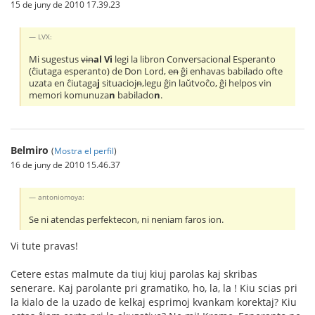
15 de juny de 2010 17.39.23
LVX:
Mi sugestus
vin
al Vi
legi la libron Conversacional Esperanto
(ĉiutaga esperanto) de Don Lord,
en
ĝi enhavas babilado ofte
uzata en ĉiutaga
j
situacioj
n
,legu ĝin laŭtvoĉo, ĝi helpos vin
memori komunuza
n
babilado
n
.
Belmiro
(
Mostra el perfil
)
16 de juny de 2010 15.46.37
antoniomoya:
Se ni atendas perfektecon, ni neniam faros ion.
Vi tute pravas!
Cetere estas malmute da tiuj kiuj parolas kaj skribas
senerare. Kaj parolante pri gramatiko, ho, la, la ! Kiu scias pri
la kialo de la uzado de kelkaj esprimoj kvankam korektaj? Kiu