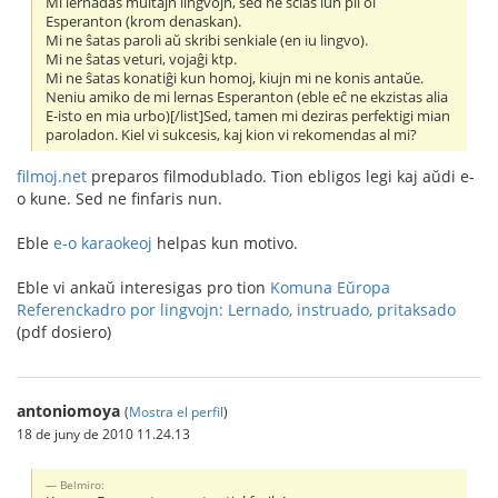
Mi lernadas multajn lingvojn, sed ne scias iun pli ol
Esperanton (krom denaskan).
Mi ne ŝatas paroli aŭ skribi senkiale (en iu lingvo).
Mi ne ŝatas veturi, vojaĝi ktp.
Mi ne ŝatas konatiĝi kun homoj, kiujn mi ne konis antaŭe.
Neniu amiko de mi lernas Esperanton (eble eĉ ne ekzistas alia
E-isto en mia urbo)[/list]Sed, tamen mi deziras perfektigi mian
paroladon. Kiel vi sukcesis, kaj kion vi rekomendas al mi?
filmoj.net
preparos filmodublado. Tion ebligos legi kaj aŭdi e-
o kune. Sed ne finfaris nun.
Eble
e-o karaokeoj
helpas kun motivo.
Eble vi ankaŭ interesigas pro tion
Komuna Eŭropa
Referenckadro por lingvojn: Lernado, instruado, pritaksado
(pdf dosiero)
antoniomoya
(
Mostra el perfil
)
18 de juny de 2010 11.24.13
Belmiro: