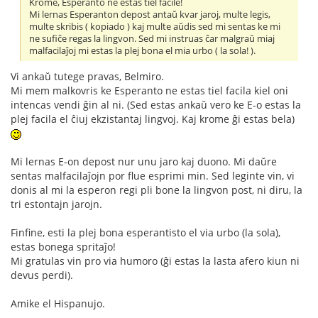
Krome, Esperanto ne estas tiel facile!
Mi lernas Esperanton depost antaŭ kvar jaroj, multe legis,
multe skribis ( kopiado ) kaj multe aŭdis sed mi sentas ke mi
ne sufiĉe regas la lingvon. Sed mi instruas ĉar malgraŭ miaj
malfacilaĵoj mi estas la plej bona el mia urbo ( la sola! ).
Vi ankaŭ tutege pravas, Belmiro.
Mi mem malkovris ke Esperanto ne estas tiel facila kiel oni
intencas vendi ĝin al ni. (Sed estas ankaŭ vero ke E-o estas la
plej facila el ĉiuj ekzistantaj lingvoj. Kaj krome ĝi estas bela)
Mi lernas E-on depost nur unu jaro kaj duono. Mi daŭre
sentas malfacilaĵojn por flue esprimi min. Sed leginte vin, vi
donis al mi la esperon regi pli bone la lingvon post, ni diru, la
tri estontajn jarojn.
Finfine, esti la plej bona esperantisto el via urbo (la sola),
estas bonega spritaĵo!
Mi gratulas vin pro via humoro (ĝi estas la lasta afero kiun ni
devus perdi).
Amike el Hispanujo.