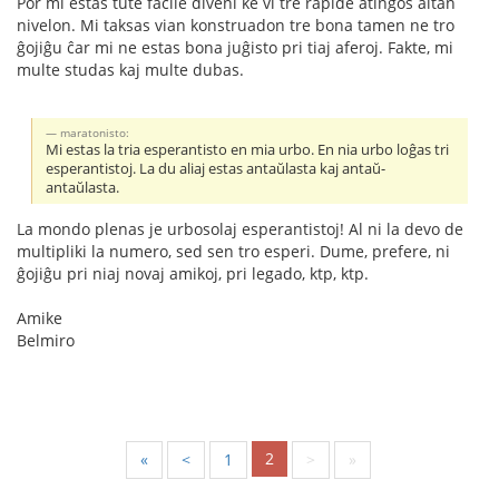
Por mi estas tute facile diveni ke vi tre rapide atingos altan
nivelon. Mi taksas vian konstruadon tre bona tamen ne tro
ĝojiĝu ĉar mi ne estas bona juĝisto pri tiaj aferoj. Fakte, mi
multe studas kaj multe dubas.
maratonisto:
Mi estas la tria esperantisto en mia urbo. En nia urbo loĝas tri
esperantistoj. La du aliaj estas antaŭlasta kaj antaŭ-
antaŭlasta.
La mondo plenas je urbosolaj esperantistoj! Al ni la devo de
multipliki la numero, sed sen tro esperi. Dume, prefere, ni
ĝojiĝu pri niaj novaj amikoj, pri legado, ktp, ktp.
Amike
Belmiro
2
«
<
1
>
»