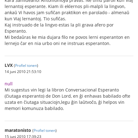
Kara Samideano! Antoniomoya pravas. Ne timu paroli kun Viaj
lernantoj esperante. Kiam ili eklernos pli-malpli la lingvon,
ankaŭ Vi havos jam sufiĉan praktikon en parolado - almenaŭ
kun Viaj lernantoj. Tio sufiĉas.
Kaj instruado de la lingvo estas la pli grava afero por
Esperanto.
Mi bedaŭras ke mia dujara filo ne povos lerni esperanton en
lernejo ĉar en nia urbo oni ne instruas esperanton.
LVX
(
Profiel tonen
)
14 juni 2010 21:53:10
null
Mi sugestus vin legi la libron Conversacional Esperanto
(ĉiutaga esperanto) de Don Lord, en ĝi enhavas babilado ofte
uzata en ĉiutaga situaciojn,legu ĝin laŭtvoĉo, ĝi helpos vin
memori komunuza babilado.
maratonisto
(
Profiel tonen
)
15 juni 2010 17:39:23