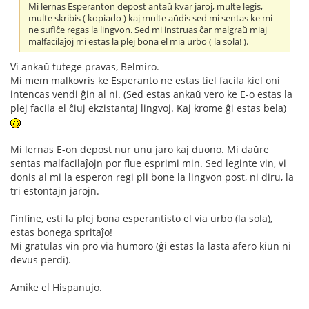
Mi lernas Esperanton depost antaŭ kvar jaroj, multe legis,
multe skribis ( kopiado ) kaj multe aŭdis sed mi sentas ke mi
ne sufiĉe regas la lingvon. Sed mi instruas ĉar malgraŭ miaj
malfacilaĵoj mi estas la plej bona el mia urbo ( la sola! ).
Vi ankaŭ tutege pravas, Belmiro.
Mi mem malkovris ke Esperanto ne estas tiel facila kiel oni
intencas vendi ĝin al ni. (Sed estas ankaŭ vero ke E-o estas la
plej facila el ĉiuj ekzistantaj lingvoj. Kaj krome ĝi estas bela)
Mi lernas E-on depost nur unu jaro kaj duono. Mi daŭre
sentas malfacilaĵojn por flue esprimi min. Sed leginte vin, vi
donis al mi la esperon regi pli bone la lingvon post, ni diru, la
tri estontajn jarojn.
Finfine, esti la plej bona esperantisto el via urbo (la sola),
estas bonega spritaĵo!
Mi gratulas vin pro via humoro (ĝi estas la lasta afero kiun ni
devus perdi).
Amike el Hispanujo.