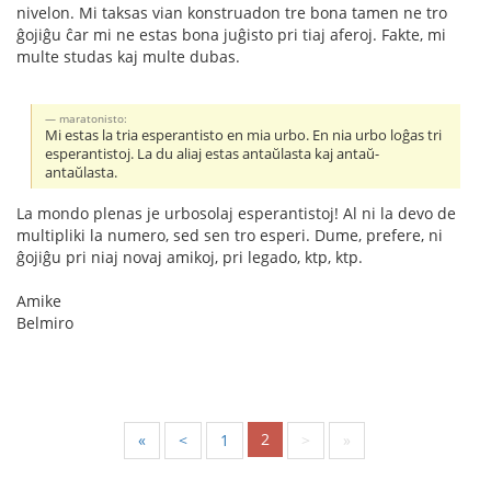
nivelon. Mi taksas vian konstruadon tre bona tamen ne tro
ĝojiĝu ĉar mi ne estas bona juĝisto pri tiaj aferoj. Fakte, mi
multe studas kaj multe dubas.
maratonisto:
Mi estas la tria esperantisto en mia urbo. En nia urbo loĝas tri
esperantistoj. La du aliaj estas antaŭlasta kaj antaŭ-
antaŭlasta.
La mondo plenas je urbosolaj esperantistoj! Al ni la devo de
multipliki la numero, sed sen tro esperi. Dume, prefere, ni
ĝojiĝu pri niaj novaj amikoj, pri legado, ktp, ktp.
Amike
Belmiro
2
«
<
1
>
»