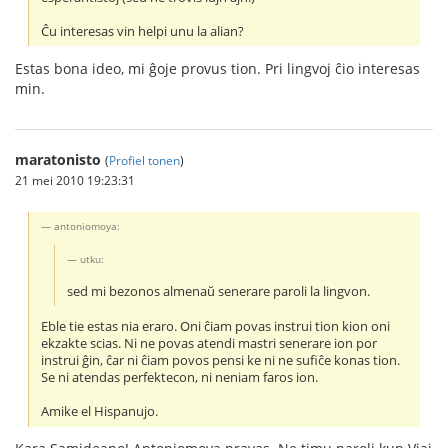
Ĉu interesas vin helpi unu la alian?
Estas bona ideo, mi ĝoje provus tion. Pri lingvoj ĉio interesas
min.
maratonisto
(
Profiel tonen
)
21 mei 2010 19:23:31
antoniomoya:
utku:
sed mi bezonos almenaŭ senerare paroli la lingvon.
Eble tie estas nia eraro. Oni ĉiam povas instrui tion kion oni
ekzakte scias. Ni ne povas atendi mastri senerare ion por
instrui ĝin, ĉar ni ĉiam povos pensi ke ni ne sufiĉe konas tion.
Se ni atendas perfektecon, ni neniam faros ion.
Amike el Hispanujo.