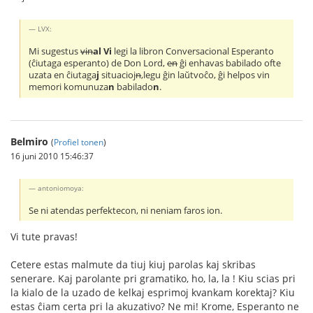
LVX:
Mi sugestus
vin
al Vi
legi la libron Conversacional Esperanto
(ĉiutaga esperanto) de Don Lord,
en
ĝi enhavas babilado ofte
uzata en ĉiutaga
j
situacioj
n
,legu ĝin laŭtvoĉo, ĝi helpos vin
memori komunuza
n
babilado
n
.
Belmiro
(
Profiel tonen
)
16 juni 2010 15:46:37
antoniomoya:
Se ni atendas perfektecon, ni neniam faros ion.
Vi tute pravas!
Cetere estas malmute da tiuj kiuj parolas kaj skribas
senerare. Kaj parolante pri gramatiko, ho, la, la ! Kiu scias pri
la kialo de la uzado de kelkaj esprimoj kvankam korektaj? Kiu
estas ĉiam certa pri la akuzativo? Ne mi! Krome, Esperanto ne