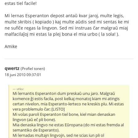
estas tiel facile!
Mi lernas Esperanton depost antaŭ kvar jaroj, multe legis,
multe skribis ( kopiado ) kaj multe aŭdis sed mi sentas ke mi
ne sufiĉe regas la lingvon. Sed mi instruas ĉar malgraŭ miaj
malfacilaĵoj mi estas la plej bona el mia urbo ( la sola! ).
Amike
qwertz
(Profiel tonen)
18 juni 2010 09:37:01
utku:
Mi lernantis Esperanton dum preskaŭ unu jaro. Malgraŭ
komence ĝi estis facila, post kelkaj monatoj kiam mi atingis
certan nivelon, mia Esperanto-lerteco ne kreskis plu. Mi estas
vera problemulo ĉar; [LISTO]
Mi volas paroli Esperanton tiel bone, kiel mian denaskan
lingvon (aŭ eĉ pli bone).
Mia denaska lingvo ne estas Eŭropana (do mi estas fremda al
semantiko de Esperanto).
Mi lernadas multajn lingvojn, sed ne scias iun pli ol