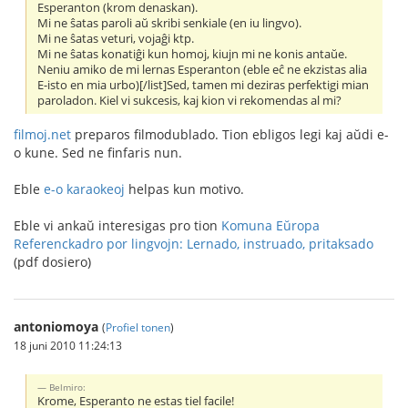
Esperanton (krom denaskan).
Mi ne ŝatas paroli aŭ skribi senkiale (en iu lingvo).
Mi ne ŝatas veturi, vojaĝi ktp.
Mi ne ŝatas konatiĝi kun homoj, kiujn mi ne konis antaŭe.
Neniu amiko de mi lernas Esperanton (eble eĉ ne ekzistas alia
E-isto en mia urbo)[/list]Sed, tamen mi deziras perfektigi mian
paroladon. Kiel vi sukcesis, kaj kion vi rekomendas al mi?
filmoj.net
preparos filmodublado. Tion ebligos legi kaj aŭdi e-
o kune. Sed ne finfaris nun.
Eble
e-o karaokeoj
helpas kun motivo.
Eble vi ankaŭ interesigas pro tion
Komuna Eŭropa
Referenckadro por lingvojn: Lernado, instruado, pritaksado
(pdf dosiero)
antoniomoya
(
Profiel tonen
)
18 juni 2010 11:24:13
Belmiro:
Krome, Esperanto ne estas tiel facile!