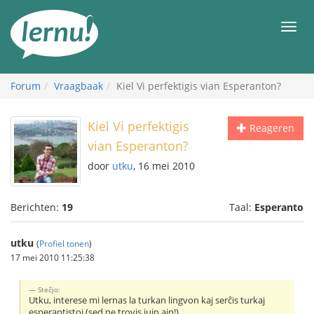
Naar
de
Men
inhoud
Forum
Vraagbaak
Kiel Vi perfektigis vian Esperanton?
Kiel Vi perfektigis
Reageren
vian Esperanton?
door
utku
, 16 mei 2010
Berichten:
19
Taal:
Esperanto
utku
(
Profiel tonen
)
17 mei 2010 11:25:38
Steĉjo:
Utku, interese mi lernas la turkan lingvon kaj serĉis turkaj
esperantistoj (sed ne trovis iujn ajn!)