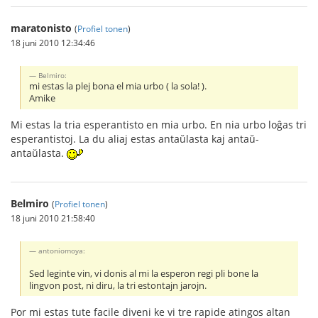
maratonisto
(
Profiel tonen
)
18 juni 2010 12:34:46
Belmiro:
mi estas la plej bona el mia urbo ( la sola! ).
Amike
Mi estas la tria esperantisto en mia urbo. En nia urbo loĝas tri
esperantistoj. La du aliaj estas antaŭlasta kaj antaŭ-
antaŭlasta.
Belmiro
(
Profiel tonen
)
18 juni 2010 21:58:40
antoniomoya:
Sed leginte vin, vi donis al mi la esperon regi pli bone la
lingvon post, ni diru, la tri estontajn jarojn.
Por mi estas tute facile diveni ke vi tre rapide atingos altan