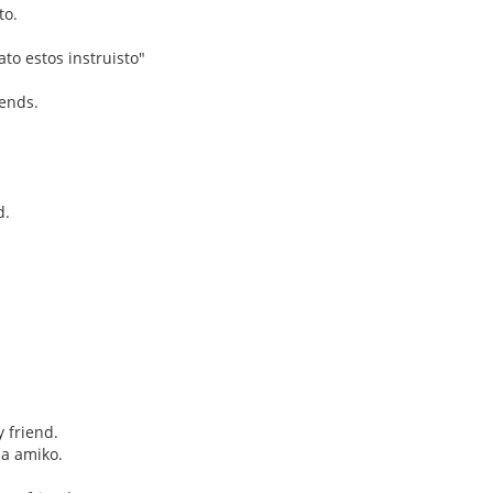
to.
ato estos instruisto"
iends.
d.
 friend.
ia amiko.