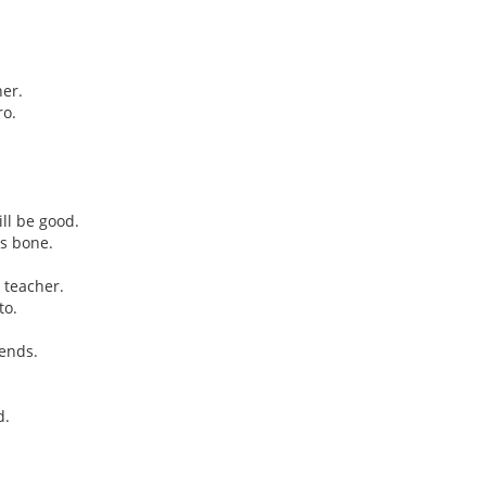
her.
ro.
ll be good.
os bone.
 teacher.
to.
iends.
d.