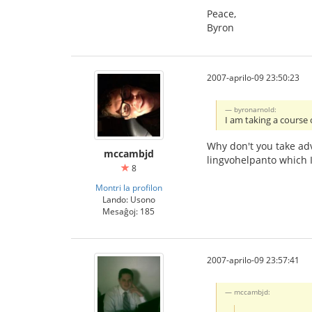
Peace,
Byron
2007-aprilo-09 23:50:23
byronarnold:
I am taking a course
Why don't you take ad
mccambjd
lingvohelpanto which I
8
Montri la profilon
Lando: Usono
Mesaĝoj: 185
2007-aprilo-09 23:57:41
mccambjd: