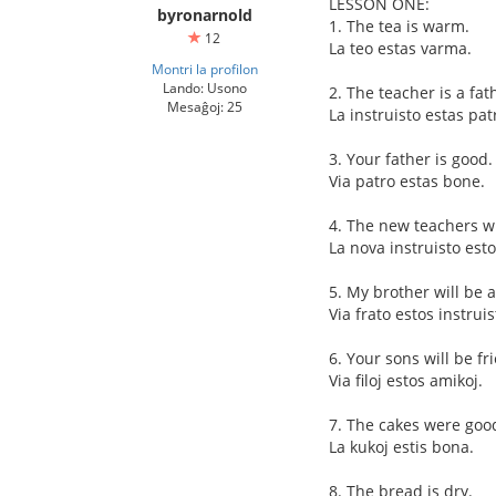
LESSON ONE:
byronarnold
1. The tea is warm.
12
La teo estas varma.
Montri la profilon
Lando: Usono
2. The teacher is a fat
Mesaĝoj: 25
La instruisto estas pat
3. Your father is good.
Via patro estas bone.
4. The new teachers wi
La nova instruisto est
5. My brother will be a
Via frato estos instruis
6. Your sons will be fr
Via filoj estos amikoj.
7. The cakes were goo
La kukoj estis bona.
8. The bread is dry.