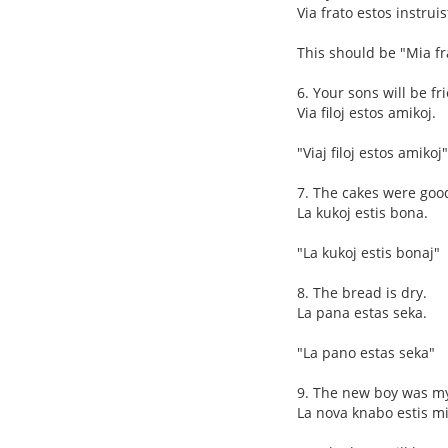
Via frato estos instruis
This should be "Mia fr
6. Your sons will be fr
Via filoj estos amikoj.
"Viaj filoj estos amikoj"
7. The cakes were goo
La kukoj estis bona.
"La kukoj estis bonaj"
8. The bread is dry.
La pana estas seka.
"La pano estas seka"
9. The new boy was my
La nova knabo estis m