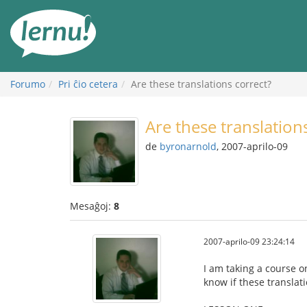
Al
la
enhavo
Forumo
Pri ĉio cetera
Are these translations correct?
Are these translation
de
byronarnold
, 2007-aprilo-09
Mesaĝoj:
8
2007-aprilo-09 23:24:14
I am taking a course o
know if these translati