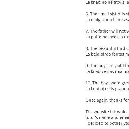
La knabino ne trovis la 
6. The small sister is s
La malgranda filino es
7. The father will not
La patro ne lavos la m
8. The beautiful bird c
La bela birdo faptas 
9. The boy is my old fr
La knabo estas mia ma
10. The boys were grea
La knaboj estis granda
Once again, thanks fo
The website I downloa
tutor's name and email
I decided to bother you