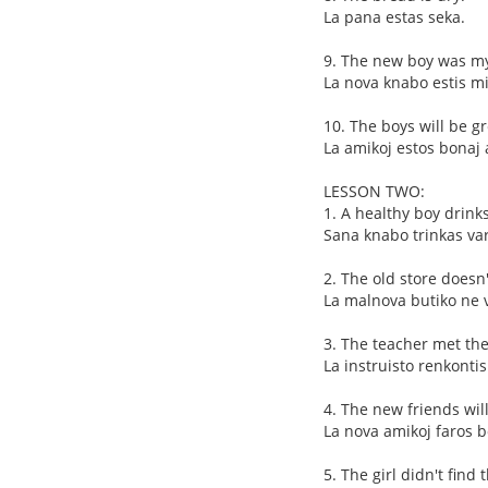
La pana estas seka.
9. The new boy was my
La nova knabo estis m
10. The boys will be gr
La amikoj estos bonaj 
LESSON TWO:
1. A healthy boy drink
Sana knabo trinkas va
2. The old store doesn'
La malnova butiko ne 
3. The teacher met the
La instruisto renkonti
4. The new friends wil
La nova amikoj faros 
5. The girl didn't find 