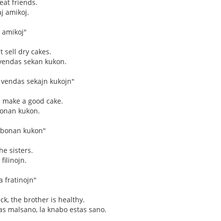
eat friends.
j amikoj.
 amikoj"
t sell dry cakes.
vendas sekan kukon.
 vendas sekajn kukojn"
l make a good cake.
bonan kukon.
s bonan kukon"
the sisters.
filinojn.
a fratinojn"
ick, the brother is healthy.
as malsano, la knabo estas sano.