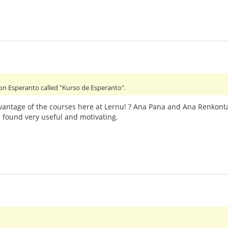
 on Esperanto called "Kurso de Esperanto".
vantage of the courses here at Lernu! ? Ana Pana and Ana Renkont
 found very useful and motivating.