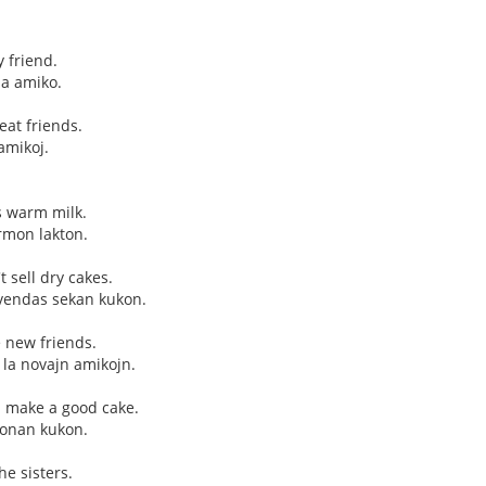
 friend.
ia amiko.
eat friends.
amikoj.
s warm milk.
rmon lakton.
t sell dry cakes.
vendas sekan kukon.
 new friends.
s la novajn amikojn.
l make a good cake.
bonan kukon.
the sisters.