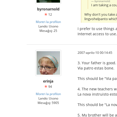
byronarnold:
I am taking a co
byronarnold
Why don't you take a
12
lingvohelpanto which
Montri la profilon
Lando: Usono
I prefer to use things
Mesaĝoj: 25
Internet access to use. 
2007-aprilo-10 00:14:45
3. Your father is good.
Via patro estas bone.
This should be "Via pa
erinja
94
4. The new teachers wi
Montri la profilon
La nova instruisto est
Lando: Usono
Mesaĝoj: 5905
This should be "La nov
5. My brother will be a