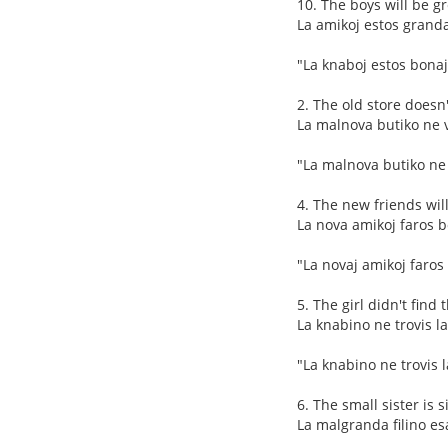
10. The boys will be gr
La amikoj estos granda
"La knaboj estos bonaj
2. The old store doesn'
La malnova butiko ne 
"La malnova butiko ne
4. The new friends wil
La nova amikoj faros 
"La novaj amikoj faro
5. The girl didn't find 
La knabino ne trovis la 
"La knabino ne trovis l
6. The small sister is s
La malgranda filino es