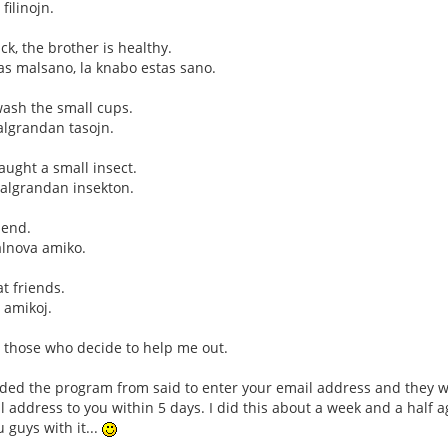
filinojn.
ick, the brother is healthy.
as malsano, la knabo estas sano.
 wash the small cups.
algrandan tasojn.
aught a small insect.
malgrandan insekton.
iend.
lnova amiko.
t friends.
 amikoj.
r those who decide to help me out.
ded the program from said to enter your email address and they wo
 address to you within 5 days. I did this about a week and a half ag
 guys with it...