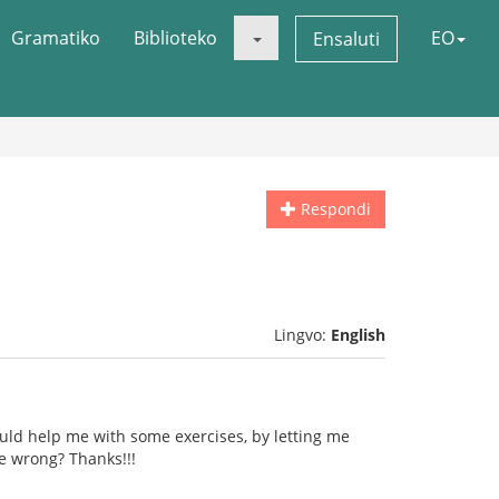
Gramatiko
Biblioteko
EO
Ensaluti
Respondi
Lingvo:
English
ould help me with some exercises, by letting me
re wrong? Thanks!!!