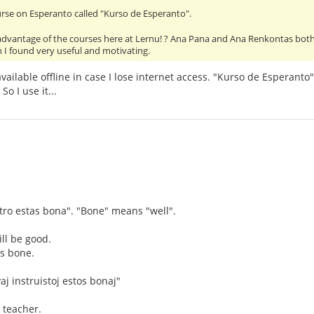
urse on Esperanto called "Kurso de Esperanto".
dvantage of the courses here at Lernu! ? Ana Pana and Ana Renkontas both
 I found very useful and motivating.
 available offline in case I lose internet access. "Kurso de Esperan
So I use it...
tro estas bona". "Bone" means "well".
ll be good.
os bone.
aj instruistoj estos bonaj"
 teacher.