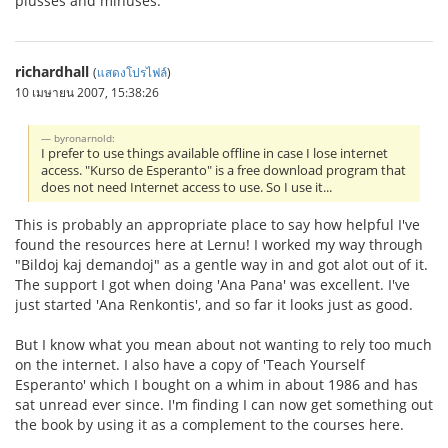
plusses and minuses.
richardhall
(
แสดงโปรไฟล์
)
10 เมษายน 2007, 15:38:26
byronarnold:
I prefer to use things available offline in case I lose internet
access. "Kurso de Esperanto" is a free download program that
does not need Internet access to use. So I use it...
This is probably an appropriate place to say how helpful I've
found the resources here at Lernu! I worked my way through
"Bildoj kaj demandoj" as a gentle way in and got alot out of it.
The support I got when doing 'Ana Pana' was excellent. I've
just started 'Ana Renkontis', and so far it looks just as good.
But I know what you mean about not wanting to rely too much
on the internet. I also have a copy of 'Teach Yourself
Esperanto' which I bought on a whim in about 1986 and has
sat unread ever since. I'm finding I can now get something out
the book by using it as a complement to the courses here.