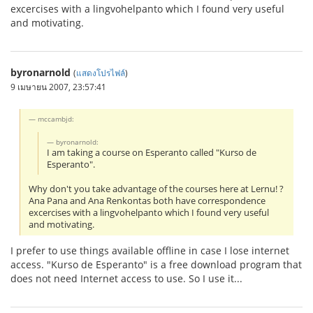
excercises with a lingvohelpanto which I found very useful
and motivating.
byronarnold
(
แสดงโปรไฟล์
)
9 เมษายน 2007, 23:57:41
mccambjd:
byronarnold:
I am taking a course on Esperanto called "Kurso de
Esperanto".
Why don't you take advantage of the courses here at Lernu! ?
Ana Pana and Ana Renkontas both have correspondence
excercises with a lingvohelpanto which I found very useful
and motivating.
I prefer to use things available offline in case I lose internet
access. "Kurso de Esperanto" is a free download program that
does not need Internet access to use. So I use it...