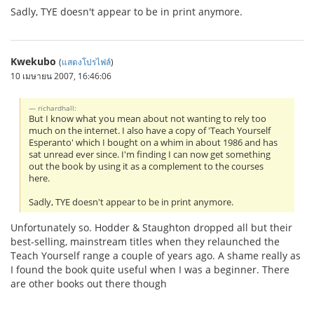
Sadly, TYE doesn't appear to be in print anymore.
Kwekubo
(
แสดงโปรไฟล์
)
10 เมษายน 2007, 16:46:06
richardhall:
But I know what you mean about not wanting to rely too
much on the internet. I also have a copy of 'Teach Yourself
Esperanto' which I bought on a whim in about 1986 and has
sat unread ever since. I'm finding I can now get something
out the book by using it as a complement to the courses
here.
Sadly, TYE doesn't appear to be in print anymore.
Unfortunately so. Hodder & Staughton dropped all but their
best-selling, mainstream titles when they relaunched the
Teach Yourself range a couple of years ago. A shame really as
I found the book quite useful when I was a beginner. There
are other books out there though