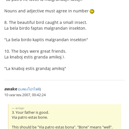
Nouns and adjective must agree in number
8. The beautiful bird caught a small insect.
La bela birdo faptas malgrandan insekton.
"La bela birdo kaptis malgrandan insekton"
10. The boys were great friends.
La knaboj estis granda amikoj.\
"La knaboj estis grandaj amikoj"
awake
(
แสดงโปรไฟล์
)
10 เมษายน 2007, 00:42:24
erinja:
3. Your father is good.
Via patro estas bone.
This should be "Via patro estas bona". "Bone" means "well".