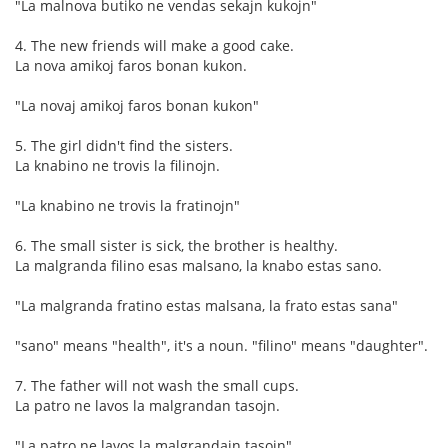
"La malnova butiko ne vendas sekajn kukojn"
4. The new friends will make a good cake.
La nova amikoj faros bonan kukon.
"La novaj amikoj faros bonan kukon"
5. The girl didn't find the sisters.
La knabino ne trovis la filinojn.
"La knabino ne trovis la fratinojn"
6. The small sister is sick, the brother is healthy.
La malgranda filino esas malsano, la knabo estas sano.
"La malgranda fratino estas malsana, la frato estas sana"
"sano" means "health", it's a noun. "filino" means "daughter".
7. The father will not wash the small cups.
La patro ne lavos la malgrandan tasojn.
"La patro ne lavos la malgrandajn tasojn"