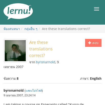
ไป
ยัง
เมนู
สารบัญ
ห้องสนทนา
กลุ่มอื่น ๆ
Are these translations correct?
Are these
ตอบ
translations
correct?
จาก
byronarnold
, 9
เมษายน 2007
ข้อความ
8
ภาษา:
English
byronarnold
(
แสดงโปรไฟล์
)
9 เมษายน 2007, 23:24:14
I am taking a course on Esperanto called "Kurso de