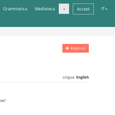
Grammatica
Mediateca
IT
Accedi
Rispondi
Lingua:
English
how?