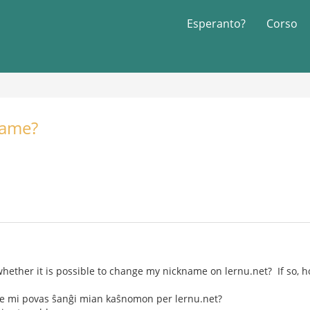
Esperanto?
Corso
name?
ether it is possible to change my nickname on lernu.net? If so, 
re mi povas ŝanĝi mian kaŝnomon per lernu.net?