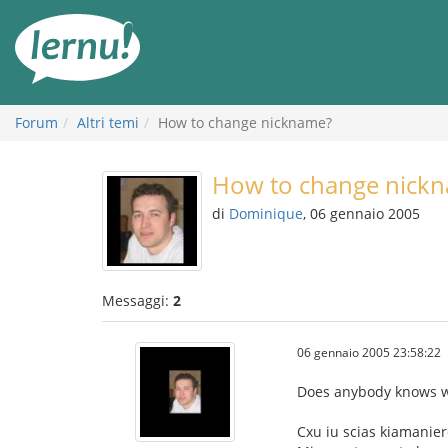
Vai
all’indice
Forum
Altri temi
How to change nickname?
How to change nick
di
Dominique
, 06 gennaio 2005
Messaggi:
2
06 gennaio 2005 23:58:22
Does anybody knows wh
Cxu iu scias kiamanie