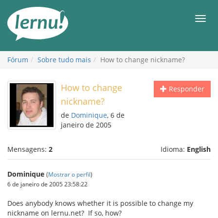
Ir
ao
Men
conteúdo
Fórum
Sobre tudo mais
How to change nickname?
How to change
Responder
nickname?
de
Dominique
, 6 de
janeiro de 2005
Mensagens:
2
Idioma:
English
Dominique
(
Mostrar o perfil
)
6 de janeiro de 2005 23:58:22
Does anybody knows whether it is possible to change my
nickname on lernu.net? If so, how?