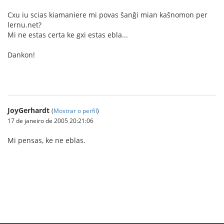
Cxu iu scias kiamaniere mi povas ŝanĝi mian kaŝnomon per
lernu.net?
Mi ne estas certa ke gxi estas ebla...
Dankon!
JoyGerhardt
(
Mostrar o perfil
)
17 de janeiro de 2005 20:21:06
Mi pensas, ke ne eblas.