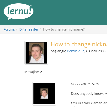
İçerik
Görüntüleme
Forum:
Diğer şeyler
How to change nickname?
How to change nick
başlangıç
Dominique
, 6 Ocak 2005
Mesajlar:
2
6 Ocak 2005 23:58:22
Does anybody knows wh
Cxu iu scias kiamanie