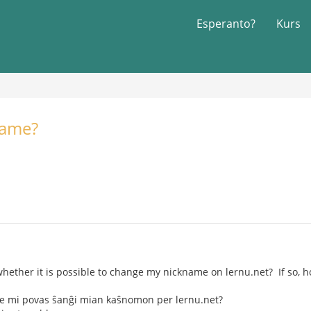
Esperanto?
Kurs
name?
ether it is possible to change my nickname on lernu.net? If so, 
re mi povas ŝanĝi mian kaŝnomon per lernu.net?