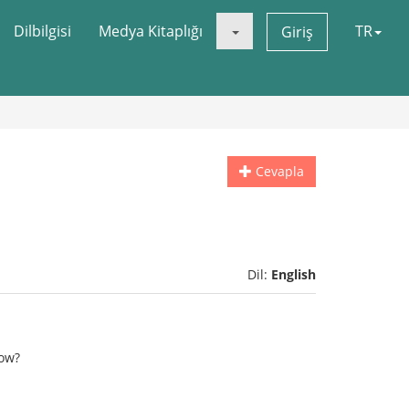
Dilbilgisi
Medya Kitaplığı
TR
Giriş
Cevapla
Dil:
English
how?