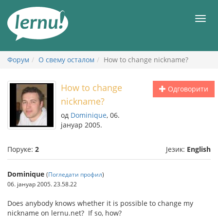
У
садржају
Мен
Форум
О свему осталом
How to change nickname?
How to change
Одговорити
nickname?
од
Dominique
, 06.
јануар 2005.
Поруке:
2
Језик:
English
Dominique
(
Погледати профил
)
06. јануар 2005. 23.58.22
Does anybody knows whether it is possible to change my
nickname on lernu.net? If so, how?