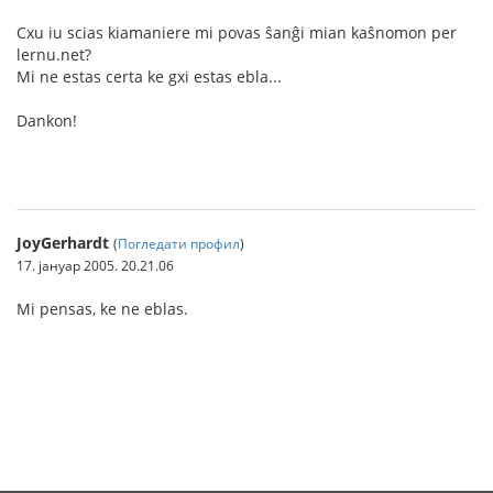
Cxu iu scias kiamaniere mi povas ŝanĝi mian kaŝnomon per
lernu.net?
Mi ne estas certa ke gxi estas ebla...
Dankon!
JoyGerhardt
(
Погледати профил
)
17. јануар 2005. 20.21.06
Mi pensas, ke ne eblas.