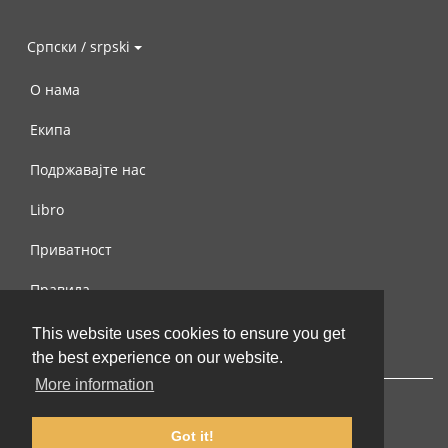
Српски / srpski
О нама
Екипа
Подржавајте нас
Libro
Приватност
Правила
Контактирајте нас
This website uses cookies to ensure you get
the best experience on our website.
More information
Got it!