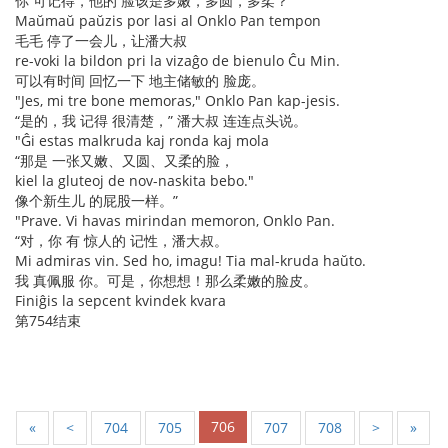
你 可记得，他的 脸该是多嫩，多圆，多柔？”
Maŭmaŭ paŭzis por lasi al Onklo Pan tempon
毛毛 停了一会儿，让潘大叔
re-voki la bildon pri la vizaĝo de bienulo Ĉu Min.
可以有时间 回忆一下 地主储敏的 脸庞。
"Jes, mi tre bone memoras," Onklo Pan kap-jesis.
“是的，我 记得 很清楚，” 潘大叔 连连点头说。
"Ĝi estas malkruda kaj ronda kaj mola
“那是 一张又嫩、又圆、又柔的脸，
kiel la gluteoj de nov-naskita bebo."
像个新生儿 的屁股一样。”
"Prave. Vi havas mirindan memoron, Onklo Pan.
“对，你 有 惊人的 记性，潘大叔。
Mi admiras vin. Sed ho, imagu! Tia mal-kruda haŭto.
我 真佩服 你。可是，你想想！那么柔嫩的脸皮。
Finiĝis la sepcent kvindek kvara
第754结束
706
«
<
704
705
707
708
>
»