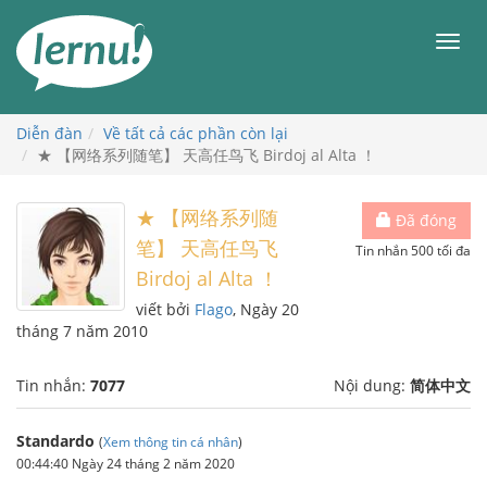
Đi
đến
Men
phần
nội
dung
Diễn đàn
Về tất cả các phần còn lại
★ 【网络系列随笔】 天高任鸟飞 Birdoj al Alta ！
★ 【网络系列随
Đã đóng
笔】 天高任鸟飞
Tin nhắn 500 tối đa
Birdoj al Alta ！
viết bởi
Flago
, Ngày 20
tháng 7 năm 2010
Tin nhắn:
7077
Nội dung:
简体中文
Standardo
(
Xem thông tin cá nhân
)
00:44:40 Ngày 24 tháng 2 năm 2020