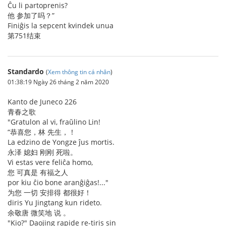
Ĉu li partoprenis?
他 参加了吗？”
Finiĝis la sepcent kvindek unua
第751结束
Standardo
(
Xem thông tin cá nhân
)
01:38:19 Ngày 26 tháng 2 năm 2020
Kanto de Juneco 226
青春之歌
"Gratulon al vi, fraŭlino Lin!
“恭喜您，林 先生，！
La edzino de Yongze ĵus mortis.
永泽 媳妇 刚刚 死啦。
Vi estas vere feliĉa homo,
您 可真是 有福之人
por kiu ĉio bone aranĝiĝas!..."
为您 一切 安排得 都很好！
diris Yu Jingtang kun rideto.
余敬唐 微笑地 说 。
"Kio?" Daojing rapide re-tiris sin