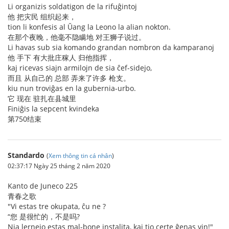
Li organizis soldatigon de la rifuĝintoj
他 把灾民 组织起来，
tion li konfesis al Ŭang la Leono la alian nokton.
在那个夜晚，他毫不隐瞒地 对王狮子说过。
Li havas sub sia komando grandan nombron da kamparanoj
他 手下 有大批庄稼人 归他指挥，
kaj ricevas siajn armilojn de sia ĉef-sidejo,
而且 从自己的 总部 弄来了许多 枪支。
kiu nun troviĝas en la gubernia-urbo.
它 现在 驻扎在县城里
Finiĝis la sepcent kvindeka
第750结束
Standardo
(
Xem thông tin cá nhân
)
02:37:17 Ngày 25 tháng 2 năm 2020
Kanto de Juneco 225
青春之歌
"Vi estas tre okupata, ĉu ne ?
“您 是很忙的，不是吗?
Nia lernejo estas mal-bone instalita, kaj tio certe ĝenas vin!"