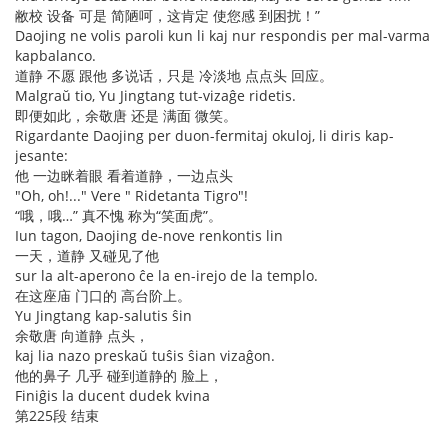
敝校 设备 可是 简陋呵，这肯定 使您感 到困扰！”
Daojing ne volis paroli kun li kaj nur respondis per mal-varma
kapbalanco.
道静 不愿 跟他 多说话，只是 冷淡地 点点头 回应。
Malgraŭ tio, Yu Jingtang tut-vizaĝe ridetis.
即便如此，余敬唐 还是 满面 微笑。
Rigardante Daojing per duon-fermitaj okuloj, li diris kap-
jesante:
他 一边眯着眼 看着道静，一边点头
"Oh, oh!..." Vere " Ridetanta Tigro"!
“哦，哦…” 真不愧 称为“笑面虎”。
Iun tagon, Daojing de-nove renkontis lin
一天，道静 又碰见了他
sur la alt-aperono ĉe la en-irejo de la templo.
在这座庙 门口的 高台阶上。
Yu Jingtang kap-salutis ŝin
余敬唐 向道静 点头，
kaj lia nazo preskaŭ tuŝis ŝian vizaĝon.
他的鼻子 几乎 碰到道静的 脸上，
Finiĝis la ducent dudek kvina
第225段 结束