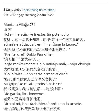
Standardo
(
Xem thông tin cá nhân
)
01:17:40 Ngày 26 tháng 2 năm 2020
Montara Vilaĝo 751
山 村
Ho! mi ne sciis, ke li estas tia potenculo,
哎呀，我 一点也不知道，他 是 这样一个有力量的人，
aŭ mi ne aŭdacus treni lin al Ŭang la Leono."
否则 我 也不敢把他 揪到王狮子那里去了。”
"Kiel terure!" Onklo Pan diris,
“真可怕！” 潘大叔 说，
larĝe mal-fermante siajn naivajn mal-junajn okulojn.
大睁着 他 那天真而又衰老的 眼睛。
"Do la falsa virino estas armea oficiro？
“所以 那个假女人 是个军队官长了?
Mi ĝojas, ke mi al-parolis ŝin -ho ne!
我 很高兴，我 向她说话 — 嗨 没有啊！
Dio gardu, lin - konvene.
老天爷 适当地 保护他吧。
Diru al mi, kio okazis hieraŭ nokte en la urbeto.
请告诉我，昨天夜里 镇上出了什么事。