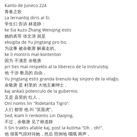
Kanto de Juneco 224
青春之歌
La lernantoj diris al ŝi,
学生们 告诉 林道静：
ke ŝia kuzo Zhang Wenqing estis
她的表哥 张文清 就是
eksigita de Yu Jingtang pro tio,
为这事 被余敬唐 解雇走的。
ke li montris mal-kontenton
因为 不满意 余敬唐
pri ties mal-respekto al la libereco de la instruistoj.
他 干涉 教员的 自由，
Yu Jingtang estis granda bienulo kaj sinjoro de la vilaĝo,
余敬唐 是 村里的 大地主兼绅士，
kaj ankaŭ potenculo de la gubernio.
又是 县里的 红人，
Oni nomis lin "Ridetanta Tigro".
人们 都管 他 叫 “笑面虎”。
Sed, kiam li renkontis Lin Daojing,
不过，余敬唐 见了林道静
li ŝin traktis afable kaj, post la kutima “Oh，oh!",
他 很客气得对待她，然后 照例地 哦哦 两声，