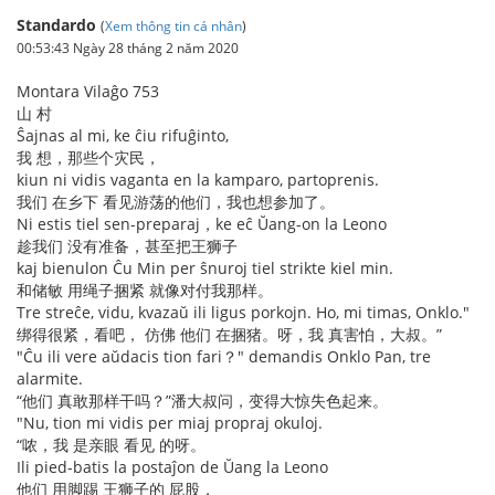
Standardo
(
Xem thông tin cá nhân
)
00:53:43 Ngày 28 tháng 2 năm 2020
Montara Vilaĝo 753
山 村
Ŝajnas al mi, ke ĉiu rifuĝinto,
我 想，那些个灾民，
kiun ni vidis vaganta en la kamparo, partoprenis.
我们 在乡下 看见游荡的他们，我也想参加了。
Ni estis tiel sen-preparaj，ke eĉ Ŭang-on la Leono
趁我们 没有准备，甚至把王狮子
kaj bienulon Ĉu Min per ŝnuroj tiel strikte kiel min.
和储敏 用绳子捆紧 就像对付我那样。
Tre streĉe, vidu, kvazaŭ ili ligus porkojn. Ho, mi timas, Onklo."
绑得很紧，看吧， 仿佛 他们 在捆猪。呀，我 真害怕，大叔。”
"Ĉu ili vere aŭdacis tion fari？" demandis Onklo Pan, tre
alarmite.
“他们 真敢那样干吗？”潘大叔问，变得大惊失色起来。
"Nu, tion mi vidis per miaj propraj okuloj.
“哝，我 是亲眼 看见 的呀。
Ili pied-batis la postaĵon de Ŭang la Leono
他们 用脚踢 王狮子的 屁股，