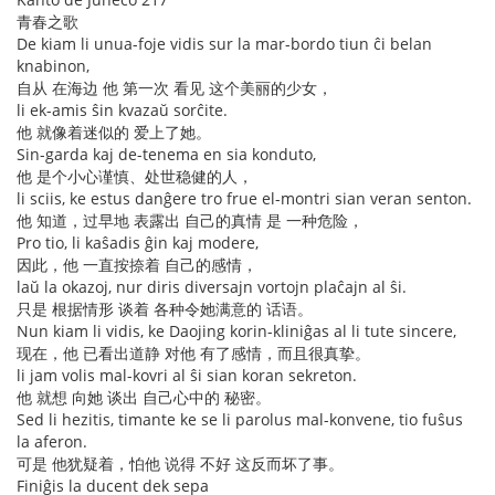
青春之歌
De kiam li unua-foje vidis sur la mar-bordo tiun ĉi belan
knabinon,
自从 在海边 他 第一次 看见 这个美丽的少女，
li ek-amis ŝin kvazaŭ sorĉite.
他 就像着迷似的 爱上了她。
Sin-garda kaj de-tenema en sia konduto,
他 是个小心谨慎、处世稳健的人，
li sciis, ke estus danĝere tro frue el-montri sian veran senton.
他 知道，过早地 表露出 自己的真情 是 一种危险，
Pro tio, li kaŝadis ĝin kaj modere,
因此，他 一直按捺着 自己的感情，
laŭ la okazoj, nur diris diversajn vortojn plaĉajn al ŝi.
只是 根据情形 谈着 各种令她满意的 话语。
Nun kiam li vidis, ke Daojing korin-kliniĝas al li tute sincere,
现在，他 已看出道静 对他 有了感情，而且很真挚。
li jam volis mal-kovri al ŝi sian koran sekreton.
他 就想 向她 谈出 自己心中的 秘密。
Sed li hezitis, timante ke se li parolus mal-konvene, tio fuŝus
la aferon.
可是 他犹疑着，怕他 说得 不好 这反而坏了事。
Finiĝis la ducent dek sepa