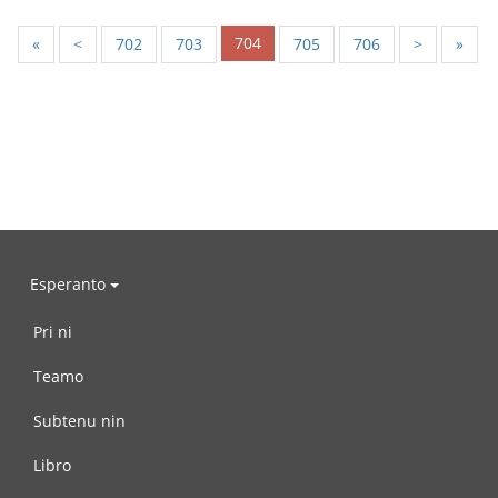
704
«
<
702
703
705
706
>
»
Esperanto
Pri ni
Teamo
Subtenu nin
Libro