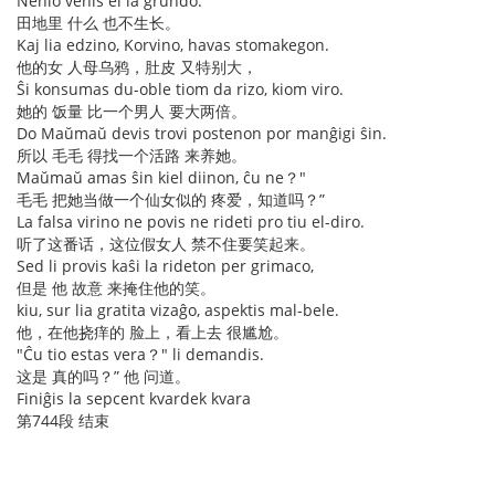
Nenio venis el la grundo.
田地里 什么 也不生长。
Kaj lia edzino, Korvino, havas stomakegon.
他的女 人母乌鸦，肚皮 又特别大，
Ŝi konsumas du-oble tiom da rizo, kiom viro.
她的 饭量 比一个男人 要大两倍。
Do Maŭmaŭ devis trovi postenon por manĝigi ŝin.
所以 毛毛 得找一个活路 来养她。
Maŭmaŭ amas ŝin kiel diinon, ĉu ne？"
毛毛 把她当做一个仙女似的 疼爱，知道吗？”
La falsa virino ne povis ne rideti pro tiu el-diro.
听了这番话，这位假女人 禁不住要笑起来。
Sed li provis kaŝi la rideton per grimaco,
但是 他 故意 来掩住他的笑。
kiu, sur lia gratita vizaĝo, aspektis mal-bele.
他，在他挠痒的 脸上，看上去 很尴尬。
"Ĉu tio estas vera？" li demandis.
这是 真的吗？” 他 问道。
Finiĝis la sepcent kvardek kvara
第744段 结束