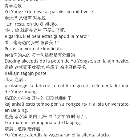
青春之歌
Yu Yongze de-nove al-parolis ŝin mild-voĉe:
余永泽 又轻声 对她说：
"Lin, restu en tiu ĉi vilaĝo.
“林，你 就留在这村 不要走了吧。
Rigardu, kiel bela estas ĝi apud la maro!"
看，这海边的乡村 够多美！”
Pezas ĉiu vorto de konfidato.
你信仰的人的 每一句话都是有分量的，
Daojing akceptis do la peton de Yu Yongze, sen ia ajn hezito.
道静 这就毫不犹疑地 答应了 余永泽的要求
Kelkajn tagojn poste,
几天 之后，
proksimiĝis la dato de la mal-fermiĝo de la elementa lernejo
de Yangzhuang,
杨庄的小学校 开学的 日期就要到了；
kaj ankaŭ estis tempo por Yu Yongze re-iri al sia universtato
en Beiping.
也是 余永泽 返回 北平 自己大学的 时间了 。
Fru-matene, akompanata de Daojing,
清晨，道静 陪伴着，
Yu Yongze atendis la vagonaron el la silenta stacio.