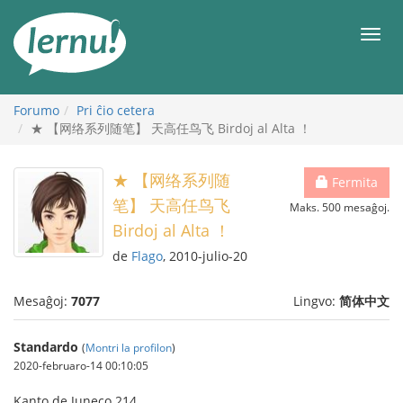
Al
la
Men
enhavo
Forumo
Pri ĉio cetera
★ 【网络系列随笔】 天高任鸟飞 Birdoj al Alta ！
★ 【网络系列随
Fermita
笔】 天高任鸟飞
Maks. 500 mesaĝoj.
Birdoj al Alta ！
de
Flago
, 2010-julio-20
Mesaĝoj:
7077
Lingvo:
简体中文
Standardo
(
Montri la profilon
)
2020-februaro-14 00:10:05
Kanto de Juneco 214