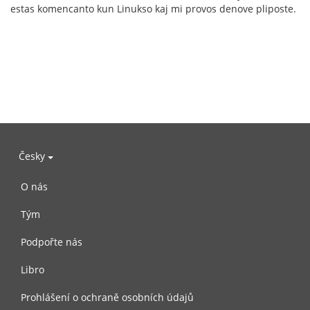
estas komencanto kun Linukso kaj mi provos denove pliposte.
Česky
O nás
Tým
Podpořte nás
Libro
Prohlášení o ochraně osobních údajů