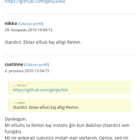
https://github.com/genjix/kio
nikko
(
Ukázat profil
)
29. listopadu 2010 10:04:12
Stardict. Eblas elŝuti kaj alligi ReVon.
custinne
(
Ukázat profil
)
2. prosince 2010 13:54:15
Genjix:
https://github.com/genjix/kio
nikko:
Stardict. Eblas elŝuti kaj alligi ReVon.
Dankegon.
Mi elŝutis la ReVon kaj instalis ĝin kun Babiloo (Stardict iom
fusigâs).
Mi ne ankoraŭ sukcesis instali vian vortaron, Genjix, sed mi