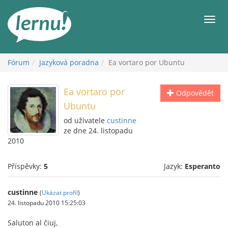
Přejít
k
Men
obsahu
Fórum
Jazyková poradna
Ea vortaro por Ubuntu
Ea vortaro por
Odpovědět
Ubuntu
od uživatele
custinne
ze dne 24. listopadu
2010
Příspěvky:
5
Jazyk:
Esperanto
custinne
(
Ukázat profil
)
24. listopadu 2010 15:25:03
Saluton al ĉiuj,