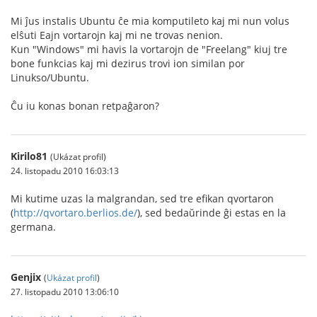
Mi ĵus instalis Ubuntu ĉe mia komputileto kaj mi nun volus
elŝuti Eajn vortarojn kaj mi ne trovas nenion.
Kun "Windows" mi havis la vortarojn de "Freelang" kiuj tre
bone funkcias kaj mi dezirus trovi ion similan por
Linukso/Ubuntu.
Ĉu iu konas bonan retpaĝaron?
Kirilo81
(Ukázat profil)
24. listopadu 2010 16:03:13
Mi kutime uzas la malgrandan, sed tre efikan qvortaron
(
http://qvortaro.berlios.de/
), sed bedaŭrinde ĝi estas en la
germana.
Genjix
(
Ukázat profil
)
27. listopadu 2010 13:06:10