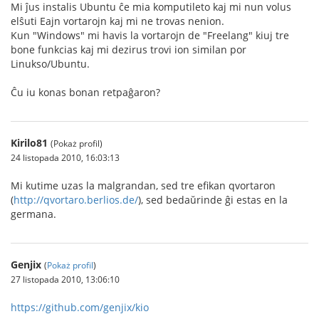
Mi ĵus instalis Ubuntu ĉe mia komputileto kaj mi nun volus
elŝuti Eajn vortarojn kaj mi ne trovas nenion.
Kun "Windows" mi havis la vortarojn de "Freelang" kiuj tre
bone funkcias kaj mi dezirus trovi ion similan por
Linukso/Ubuntu.
Ĉu iu konas bonan retpaĝaron?
Kirilo81
(Pokaż profil)
24 listopada 2010, 16:03:13
Mi kutime uzas la malgrandan, sed tre efikan qvortaron
(
http://qvortaro.berlios.de/
), sed bedaŭrinde ĝi estas en la
germana.
Genjix
(
Pokaż profil
)
27 listopada 2010, 13:06:10
https://github.com/genjix/kio