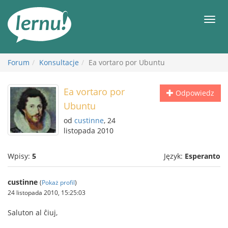
Więcej
Men
Forum
Konsultacje
Ea vortaro por Ubuntu
Ea vortaro por
Odpowiedz
Ubuntu
od
custinne
, 24
listopada 2010
Wpisy:
5
Język:
Esperanto
custinne
(
Pokaż profil
)
24 listopada 2010, 15:25:03
Saluton al ĉiuj,