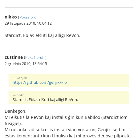
nikko
(
Pokaż profil
)
29 listopada 2010, 10:04:12
Stardict. Eblas elŝuti kaj alligi ReVon.
custinne
(
Pokaż profil
)
2 grudnia 2010, 13:54:15
Genjix:
https://github.com/genjix/kio
nikko:
Stardict. Eblas elŝuti kaj alligi ReVon.
Dankegon.
Mi elŝutis la ReVon kaj instalis ĝin kun Babiloo (Stardict iom
fusigâs).
Mi ne ankoraŭ sukcesis instali vian vortaron, Genjix, sed mi
estas komencanto kun Linukso kaj mi provos denove pliposte.